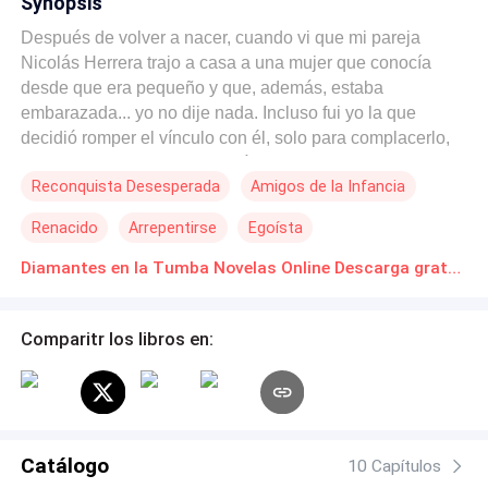
Synopsis
Después de volver a nacer, cuando vi que mi pareja
Nicolás Herrera trajo a casa a una mujer que conocía
desde que era pequeño y que, además, estaba
embarazada... yo no dije nada. Incluso fui yo la que
decidió romper el vínculo con él, solo para complacerlo,
ya que en realidad amaba más a esa mujer, Paloma
Reconquista Desesperada
Amigos de la Infancia
Requena. Yo misma me encargué de organizar cada uno
de sus encuentros a solas y, mientras tanto, preparaba mi
Renacido
Arrepentirse
Egoísta
partida en silencio. Hice todo eso porque, en mi vida
pasada, cuando estaba a punto de morir, Nicolás todavía
Diamantes en la Tumba Novelas Online Descarga gratuita de PDF
me echaba en cara que no hubiera permitido que la mujer
con la que creció viniera a nuestra casa mientras
Comparitr los libros en:
pasaban los meses de su embarazo. En el camino,
Paloma perdió al bebé y quedó estéril para siempre. Él
dijo que, cuando yo muriera, estaría con Paloma y la
cuidaría bien, para compensar el daño. Por eso, en esta
vida, no me opuse y preferí apartarme para que él no
Catálogo
viviera arrepentido… Pero entonces, ¿por qué después
10 Capítulos