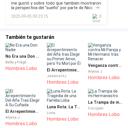
Le respondí con calma, sin mostrar emoción en la
me gustó y sobre todo que también mostraron
suplicando.—Nicolás, me equivoqué, perdóname, te lo
mirada:
la perspectiva del "sueño" por parte de Nicolás
ruego. Hazlo por lo que hemos vivido desde que éramos
y tampoco es que le hubiera ido bien con esa
2025-09-05 09:23:15
0
niños… y por el
bruja, pero bueno, es un buen final
—Tienes razón. Paloma no tiene padres y está sola
con su bebé. Es algo muy triste.
También te gustarán
—Aitana, ¿en serio no te importa? —Me miró con
desconfianza.
No Era una Don Nadie
Bella y Frágil
No era raro. Todos sabían lo mucho que lo había
Venganza contra Mi Pareja y Mi Hermano tras Renacer
Hombres Lobo
El Arrepentimiento del Alfa tras Elegir su Primer Amor, pero Yo Morí por Él
Alyssa J
amado antes. Cada vez que otra mujer se acercaba a
Jessica HJ
Hombres Lobo
Nicolás, yo reaccionaba para marcar territorio. Pero
Hombres Lobo
esta vez, saqué un documento, dejando a la vista solo
la firma en la parte que decía que aceptaba el divorcio,
La Trampa de mi Hermanastro
y se lo mostré.
Luna Rota: La Tragedia de una Familia Loba
Cocojam
El Arrepentimiento Del Alfa Tras Elegir A Su Cuñada
Liora
Hombres Lobo
—Vi una casa que me gusta mucho. Si me la compras,
Alyssa J
Hombres Lobo
Hombres Lobo
no me voy a oponer y te prometo que cuidaré bien de