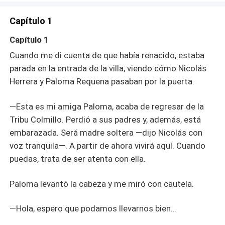
de que los dejé estar juntos, Nicolás se volvió loco
buscándome por todo el mundo y rogándome que
Capítulo 1
volviera?
Capítulo 1
Cuando me di cuenta de que había renacido, estaba
parada en la entrada de la villa, viendo cómo Nicolás
Herrera y Paloma Requena pasaban por la puerta.
—Esta es mi amiga Paloma, acaba de regresar de la
Tribu Colmillo. Perdió a sus padres y, además, está
embarazada. Será madre soltera —dijo Nicolás con
voz tranquila—. A partir de ahora vivirá aquí. Cuando
puedas, trata de ser atenta con ella.
Paloma levantó la cabeza y me miró con cautela.
—Hola, espero que podamos llevarnos bien…