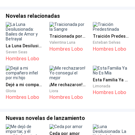
Paloma.
Novelas relacionadas
Nicolás se sorprendió un momento y luego respondió
con ternura:
Traicionada por la Sangre
Traición Predestinada
—¿Solo eso? ¿No quieres otra cosa?
Valentina Luna
Esteban Selvas
La Luna Desilusionada: Bailes de Amor y Betrayal
Hombres Lobo
Hombres Lobo
Seven Seas
Sin mirar el contenido del documento, firmó de
Hombres Lobo
inmediato. Con el divorcio firmado en mis manos, me
sentí más libre que nunca. Guardé el documento y di
Esta Familia Ya No Es Mía
media vuelta para irme. Nicolás me detuvo,
Dejé a mi compañero infiel por mi hijo
¡Me rechazaron! Yo conseguí el mejor
Limonada
preocupado.
Gloria
Liora
Hombres Lobo
Hombres Lobo
Hombres Lobo
—¿A dónde vas? Dijiste que no estabas brava. ¿Vas a
irte de la casa?
Nuevas novelas de lanzamiento
Lo miré y le respondí en voz baja:
Ceda por amor