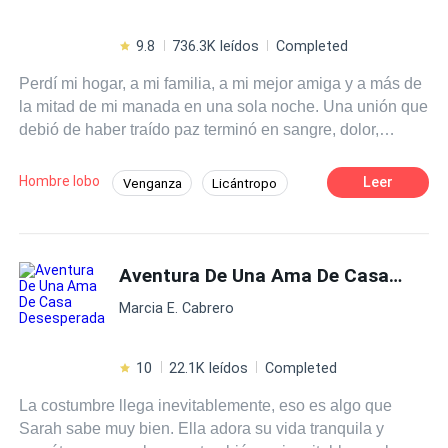
9.8
736.3K leídos
Completed
Perdí mi hogar, a mi familia, a mi mejor amiga y a más de
la mitad de mi manada en una sola noche. Una unión que
debió de haber traído paz terminó en sangre, dolor,
muerte y traición. Mi nombre es Iris y a partir de ese día
solo había una palabra en mi mente: Venganza. Tuve que
Hombre lobo
Leer
Venganza
Licántropo
huir para salvarme, pero no para esconderme, sino para
Traición
Alfa
Poder Femenino
encontrar a la manada del Alfa Supremo, Liam, el Alfa
más despiadado y temido del continente, y así pedirle
Romance oscuro
Luna
que me ayude con mi más oscuro deseo. Él no se negó,
Aventura De Una Ama De Casa Desesperada
sin embargo, ¿Qué es lo que quiere de mí a cambio? Un
Marcia E. Cabrero
arma, una amiga, un peón, una amante, un vientre...
Estoy dispuesta a todo lo que me pida.
10
22.1K leídos
Completed
La costumbre llega inevitablemente, eso es algo que
Sarah sabe muy bien. Ella adora su vida tranquila y