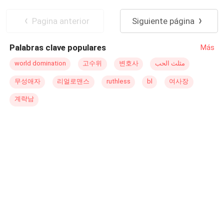
Dios me dio esta oportunidad de compartir mi vida
Reconquista Desesperada
contigo.» Nos casamos. Durante siete años nuestro
Sin Sentimientos
Pagina anterior
Siguiente página
matrimonio fue perfecto. Todo el mundo lo decía:
Guillermo no amaba a nadie... excepto a mí. Hasta que
Palabras clave populares
Más
entré accidentalmente en su estudio, encontrándome con
miles de fotos de Ivette, mi hermana. Cada una de ella es
world domination
고수위
변호사
مثلث الحب
el rastro de un amor oculto. El hombre que amé oraba de
무성애자
리얼로맨스
ruthless
bl
여사장
rodillas: «Señor, daría mi vida con tal de que Ivette sea
feliz.» Siete años de amor. Siete años de engaño. Si
계략남
siempre la había amado ella, yo me apartaría. «En tres
días me iré y dejaré que sean felices... hasta que Dios los
llame».