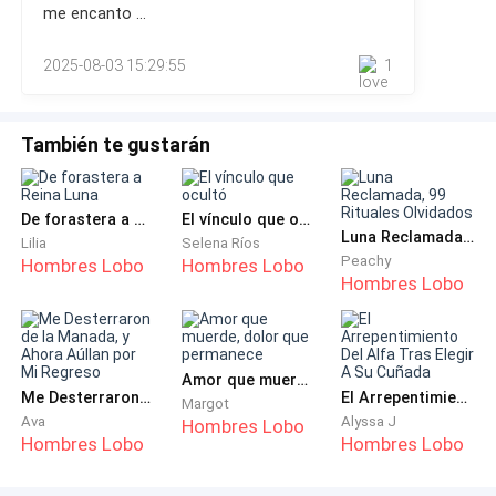
llenas de ironía.
me encanto ...
pero ahora ya no.—¿Por qué? —Parecía no creerlo.—Antes
era demasiado testaruda. Creía que, si luchaba por lo que
—Felicitaciones, Alfa Theo, tienes un futuro brillante.
2025-08-03 15:29:55
1
quería, lo conseguiría. Ahora sé que el amor
—No te olvides de nosotros, ¿eh? Ahora que el rey te
También te gustarán
apoya, ya eres el heredero del trono.
Theo me miró de reojo, y su sonrisa estaba llena de
De forastera a Reina Luna
El vínculo que ocultó
orgullo y burla.
Luna Reclamada, 99 Rituales Olvidados
Lilia
Selena Ríos
Peachy
Hombres Lobo
Hombres Lobo
Hombres Lobo
—Después de todos estos años persiguiéndome, al fin
lo lograste, ¿estás feliz? —dijo con desdén, antes de
acercarse un poco más y añadir—: Pero hay algo que
tengo que decirte de antemano, para evitar que más
Amor que muerde, dolor que permanece
Me Desterraron de la Manada, y Ahora Aúllan por Mi Regreso
El Arrepentimiento Del Alfa Tras Elegir A Su Cuñada
adelante causes problemas. Esto de que seamos
Margot
Ava
Alyssa J
Hombres Lobo
pareja es solo una formalidad, en apariencia serás mi
Hombres Lobo
Hombres Lobo
compañera, pero no podrás interferir en mi vida
privada. Y ni sueñes con controlarme a mí o a mis