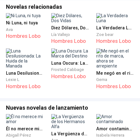
lobos. Si haces lo que te digo, podría estar dispuesto
Novelas relacionadas
a marcarte. Podría, aunque no será fácil.
Ni Luna, ni tuya
Diez Dólares, Dos Vidas
La Verdadera Luna
Me llené de rabia al instante, no lo podía creer. ¡Qué
Ava
Lía Vallejo
Zoe bear
Hombres Lobo
petición tan absurda!
Hombres Lobo
Hombres Lobo
Un pensamiento cruzó mi mente: «¿Acaso… él
también ha reencarnado?»
Luna Oscura: La Marca del Destino
Frosted Cabbage
Luna Desilusionada: La Huida de la Manada
Me negó en el rito de marca, ahora se arrepiente
Hombres Lobo
En ese momento, escuché una voz débil desde atrás.
Lexie L
Gema
Hombres Lobo
Hombres Lobo
—Priya.
Nuevas novelas de lanzamiento
Me giré y vi a Araceli, con un vestido de terciopelo y
los ojos enrojecidos. Tosió un par de veces y caminó
hacia mí con una expresión inocente.
Él no merece mi amor
Amor contaminado
La Vergüenza de los Hermanos Alfa
Abigaíl Pérez
Isabela Herrera
La expresión de Theo cambió de inmediato y se le