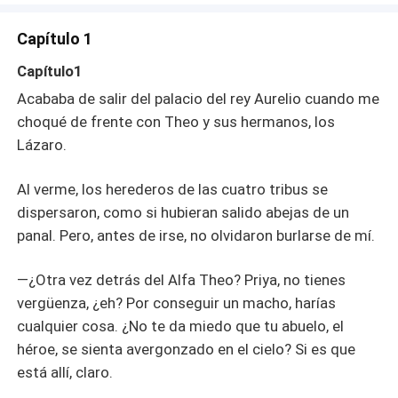
después de casarnos, él marcara a la hija adoptiva de
mis padres. Mis padres, furiosos, la enviaron al campo.
Capítulo 1
Desde ese momento, Theo me odió con todo su ser. Las
amantes que lo acompañaban aparecían
Capítulo1
constantemente, y, todas ellas se parecían a mi hermana.
Acababa de salir del palacio del rey Aurelio cuando me
Incluso las dejaba humillarme frente a él, convirtiéndome,
choqué de frente con Theo y sus hermanos, los
poco a poco, en una burla, hasta que, al final, ya no
Lázaro.
quedaba nada de la reina que alguna vez fui. Me
sometieron a tal tortura que caí en una depresión
profunda. Solo los inhibidores mantenían estable mi
Al verme, los herederos de las cuatro tribus se
forma de loba. Hasta aquel día en que cambiaron mis
dispersaron, como si hubieran salido abejas de un
medicamentos por un veneno mortal, en un movimiento
panal. Pero, antes de irse, no olvidaron burlarse de mí.
orquestado por él. Morí en el palacio, llevando en mi
vientre a su hijo . Pero ahora, que había vuelto a la vida,
—¿Otra vez detrás del Alfa Theo? Priya, no tienes
no sería igual de necia. Cuando el rey Aurelio me pidió
vergüenza, ¿eh? Por conseguir un macho, harías
que eligiera a mi futuro cónyuge, otra vez, tomé la
cualquier cosa. ¿No te da miedo que tu abuelo, el
decisión de inmediato: elegí a Gabriel, el licántropo que
héroe, se sienta avergonzado en el cielo? Si es que
siempre había sido ignorado por los demás. Pensé que,
por fin, podría superar mi pasado.
está allí, claro.