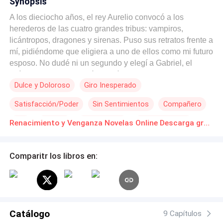
Synopsis
A los dieciocho años, el rey Aurelio convocó a los
herederos de las cuatro grandes tribus: vampiros,
licántropos, dragones y sirenas. Puso sus retratos frente a
mí, pidiéndome que eligiera a uno de ellos como mi futuro
esposo. No dudé ni un segundo y elegí a Gabriel, el
licántropo de sangre más común, y originario de una
Dulce y Doloroso
Giro Inesperado
región periférica. La sala no tardó en llenarse de
murmullos. Después de todo, todos sabían que siempre
Satisfacción/Poder
Sin Sentimientos
Compañero
había amado al Alfa Theo, el de sangre más poderosa de
los Lázaro. Había pasado siete años persiguiéndolo,
Alfa
Realeza
Reality Show
Castigo al Infiel
Renacimiento y Venganza Novelas Online Descarga gratuita de PDF
aunque él siempre fuera indiferente hacia mí. Pero, aun
así, seguí, a pesar de sus desprecios, una y otra vez
declarando mi amor por él en la corte real. Incluso, llegué
Comparitr los libros en:
a cortarme la muñeca para sellar el pacto con tal de
casarme con él. En mi vida pasada, logré mi deseo y
celebramos la ceremonia de la pareja. Así fue como él
heredó el trono del rey Aurelio y se convirtió en el líder de
las cuatro grandes tribus. Sin embargo, no esperaba que,
Catálogo
9 Capítulos