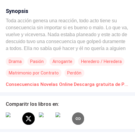
Synopsis
Toda acción genera una reacción, todo acto tiene su
consecuencia sin importar si es bueno o malo. Lo que va,
vuelve y viceversa. Nada estaba planeado y este acto de
descuido tuvo una consecuencia que golpeó duramente
a todos. Ella no sabía qué hacer y él no quería a alguien
a quien no amaba, pero pensar en eso antes que nada.
Drama
Pasión
Arrogante
Heredero / Heredera
Ambos se aguantan, uno odia al otro, porque piensan
que uno destruyó la vida del otro. No saben cómo
Matrimonio por Contrato
Perdón
controlarse, ella se lastima y él no sabe cómo regresar, tal
vez sea demasiado tarde o tal vez no. Todavía hay
Consecuencias Novelas Online Descarga gratuita de PDF
esperanza, esperanza que los une por los siglos de los
siglos.
Comparitr los libros en: