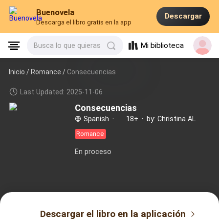
Buenovela
Descargar
Descarga el libro gratis en la app
Mi biblioteca
Busca lo que quieras
Inicio /
Romance
/
Consecuencias
Last Updated: 2025-11-06
Consecuencias
Spanish
·
18+
·
by: Christina AL
Romance
En proceso
Descargar el libro en la aplicación