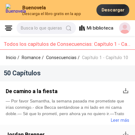
Buenovela
Descargar
Descarga el libro gratis en la app
Mi biblioteca
Busca lo que quieras
Todos los capítulos de Consecuencias: Capítulo 1 - Capítulo 10
Inicio /
Romance
/
Consecuencias /
Capítulo 1 - Capítulo 10
50 Capítulos
De camino a la fiesta
— Por favor Samantha, la semana pasada me prometiste que
irías conmigo.- dice Becca sentándose a mi lado en mi cama
doble.— Sé que lo prometí, pero ahora ya no quiero ir.—Trato
de explicarle, lo cual sería muy difícil, porque una vez que
Leer más
quiere algo, nunca renuncia a lo que quiere.— Así que dime por
qué ya no quieres ir. Si me das una explicación válida, plausible
Jordan Brenner