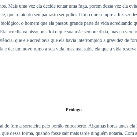
s. Mais uma vez ela decide tentar uma fuga, porém dessa vez ela evitar
te, que o fato do seu padrasto ser policial foi o que sempre a fez ser d
ai biológico, o homem que ela passou grande parte da vida acreditando
la acreditava nisso pois foi o que sua mãe sempre dizia, mas na verdad
istência, que ele acreditava que ela havia interrompido a gravidez de fo
juda e dar um novo rumo a sua vida, mas mal sabia ela que a vida reserv
Prólogo
 de forma sorrateira pelo portão entreaberto. Algumas horas antes ela 
 que dessa forma, quando fosse sair mais tarde ninguém notaria. Com a