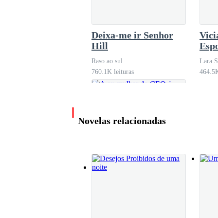
Deixa-me ir Senhor
Vici
Hill
Espo
Desf
Raso ao sul
Lara S
760.1K leituras
464.5K
Novelas relacionadas
A ex-mulher do CEO