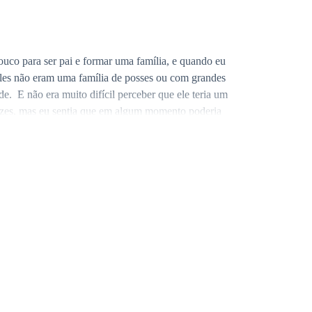
louco para ser pai e formar uma família, e quando eu
 Eles não eram uma família de posses ou com grandes
e. E não era muito difícil perceber que ele teria um
vezes, mas eu sentia que em algum momento poderia
icou surpreso, mas disse que com certeza assumiria,
fazê-lo mudar de idéia, mas não adiantou, então me
u de todos os nomes possíveis, mas não tinha mais
como se tivesse contato a melhor piada de todos os
a confuso.
ensando que perdeu um filho simplesmente por ser