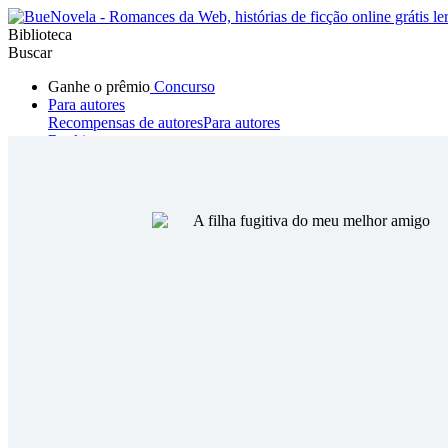
Biblioteca
Buscar
Ganhe o prêmio
Concurso
Para autores
Recompensas de autores
Para autores
Ranking
Navegar
Novelas
Contos Curtos
Todos
Romance
Hombre lobo
Mafia
Sistema
Fantasía
Urbano
LG