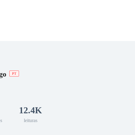
 Romance
Sci-Fi
Guerra
Otros
go
PT
12.4K
os
leituras