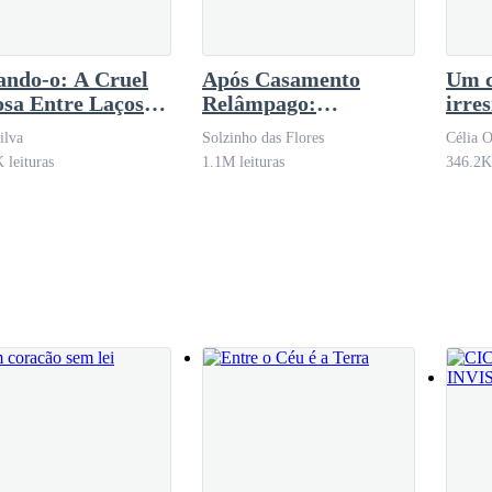
ando-o: A Cruel
Após Casamento
Um c
sa Entre Laços
Relâmpago:
irres
eitos
Descobrindo que o
ilva
Solzinho das Flores
Célia O
marido é bilionário
 leituras
1.1M leituras
346.2K 