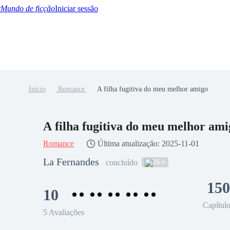
Mundo de ficção
Iniciar sessão
Início
Romance
A filha fugitiva do meu melhor amigo
BTQ+
YA/TEEN
Paranormal
Misterio/Thriller
Oriental
Juegos
Historia
MM
A filha fugitiva do meu melhor ami
Romance
Última atualização: 2025-11-01
La Fernandes
16
concluído
150
10
Capítul
5 Avaliações