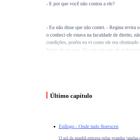
- E por que você não contou a ele?
- Eu não disse que não contei. - Regina revira 
o conheci ele estava na faculdade de direito, n
condições, porém eu vi como ele era obstinado e
futuro de sucesso. No ano em que ele se formo
perde-lo de vez, então consegui engravidar e qu
mas que, independente de qualquer coisa, o nos
cansei e disse que havia interrompido a gestaçã
nada que pudesse ser feito. Então ele foi embor
tempos.
Último capítulo
- Mas se você acreditava que ele teria sucesso p
Epílogo - Onde tudo floresceu
- Porque eu não queria dar a ele o gostinho de 
O sol da manhã entrava pelas grandes janelas