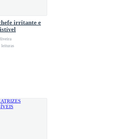
hefe irritante e
istível
liveira
leituras