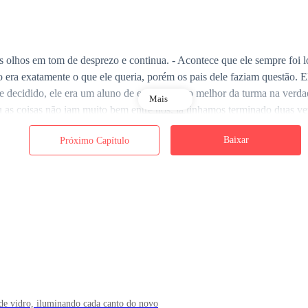
os olhos em tom de desprezo e continua. - Acontece que ele sempre foi 
ão era exatamente o que ele queria, porém os pais dele faziam questão.
 decidido, ele era um aluno de excêlencia, o melhor da turma na verdad
Mais
u as coisas não iam muito bem entre nós, já tinhamos terminado duas 
ando ele tentou terminar uma terceira vez eu anunciei a gravidez. Ele f
Baixar
Próximo Capítulo
so relacionamento estava terminado de vez. Ainda tentei por um tempo 
o, pois não iria criar um filho sem um marido. Ele chorou, e me ofende
a da cidade e eu nunca mais ouvi falar. - Regina solta uma gargalhada 
orquê não foi atrás pra tentar tirar algum dinheiro dele? - Alex pergunt
ter realizado o sonho de ser pai, eu quero que ele sofra eternamente p
 de vidro, iluminando cada canto do novo