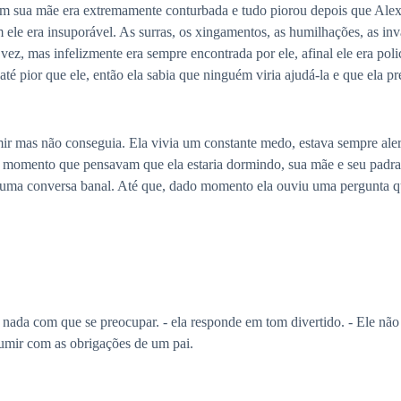
 com sua mãe era extremamente conturbada e tudo piorou depois que Ale
 ele era insuporável. As surras, os xingamentos, as humilhações, as inv
ez, mas infelizmente era sempre encontrada por ele, afinal ele era polic
té pior que ele, então ela sabia que ninguém viria ajudá-la e que ela pre
mir mas não conseguia. Ela vivia um constante medo, estava sempre alerta
 momento que pensavam que ela estaria dormindo, sua mãe e seu padra
 uma conversa banal. Até que, dado momento ela ouviu uma pergunta qu
nada com que se preocupar. - ela responde em tom divertido. - Ele não fa
sumir com as obrigações de um pai.