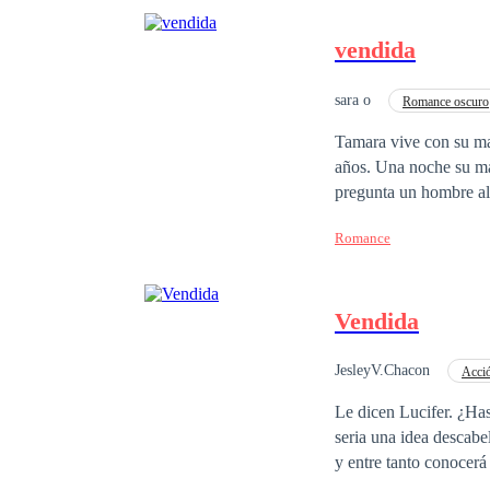
vendida
sara o
Romance oscuro
Tamara vive con su ma
años. Una noche su madre le di
pregunta un hombre alto - 800 mil dólares y es virgen - ella miró a su madre asustada ¡Trato hecho
en las manos de Gael, 
Romance
pensar que ella poco a
momento le podría per
Vendida
JesleyV.Chacon
Acci
Venganza
Le dicen Lucifer. ¿Has escuchado que el dinero lo compra todo, hasta incluso personas? Para muchos esto
seria una idea descabellada, pero para él, no Arrastrada
y entre tanto conocerá