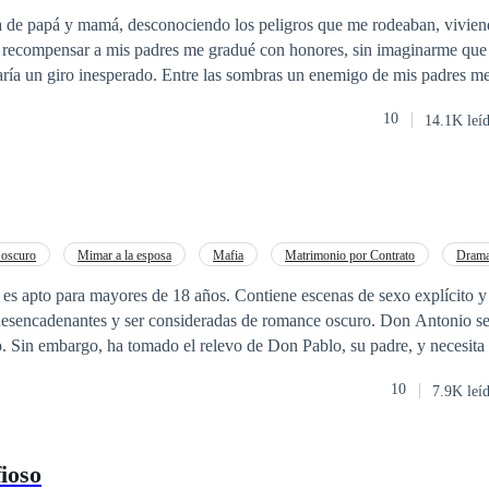
Venganza
Ventaja Especial
Amor a Primera Vista
 de papá y mamá, desconociendo los peligros que me rodeaban, vivien
 recompensar a mis padres me gradué con honores, sin imaginarme que 
ría un giro inesperado. Entre las sombras un enemigo de mis padres 
aba mi destino, uno que no se lo deseo ni a mi peor
10
14.1K leí
 llevada a un país desconocido para mí, viví los horrores que mi vista 
enes eran tratadas como un pedazo de carne para satisfacer a las mentes
bres. Ver cómo deseaban desnudarnos y llevarnos a situaciones donde l
jamás se le ha cruzado por la cabeza. ¿Quieres saber cómo me aferre a 
 para salir de ese sitio? Y ¿De como me arme de valor para no morir e
mi historia, soy la hija de Vicky y Nelson Morris, es la continuación 
oscuro
Mimar a la esposa
Mafia
Matrimonio por Contrato
Dram
Chica buena
Amor a Primera Vista
Historia de redención
 es apto para mayores de 18 años. Contiene escenas de sexo explícito y
nantes y ser consideradas de romance oscuro. Don Antonio se ha hartado de
. Sin embargo, ha tomado el relevo de Don Pablo, su padre, y necesita 
dad. Sintiéndose
10
7.9K leí
tamiento y su familia, elige una esposa alejada de todas las expectativa
laje de su casa todos los viernes. Fabiana es una recicladora a la que su tío
ara a Roma con él. La dejó sin contacto con su familia en Brasil, la ob
ioso
 día siguiente