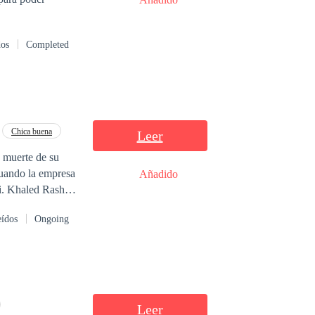
un final feliz.
dos
Completed
Chica buena
Leer
a muerte de su
Cuando la empresa
Añadido
d,
omprada: percibe
eídos
Ongoing
tegerla… siempre y
primera vez en su
nstruo.
Leer