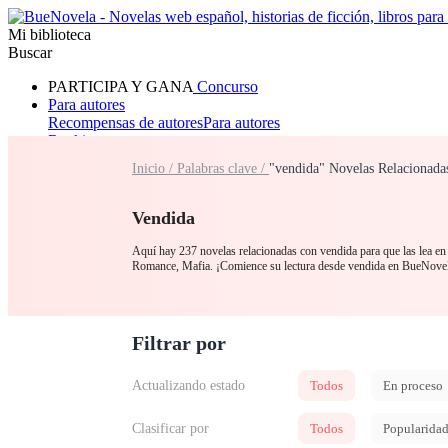
Mi biblioteca
Buscar
PARTICIPA Y GANA
Concurso
Para autores
Recompensas de autores
Para autores
Ranking
Navegar
Inicio /
Palabras clave /
"vendida" Novelas Relacionada
Novelas
Cuentos Cortos
Todos
Romance
Hombre lobo
Mafia
Sistema
Fantasía
Urbano
LG
Vendida
Aquí hay 237 novelas relacionadas con vendida para que las lea en 
Romance, Mafia. ¡Comience su lectura desde vendida en BueNove
Filtrar por
Actualizando estado
Todos
En proceso
Clasificar por
Todos
Popularida