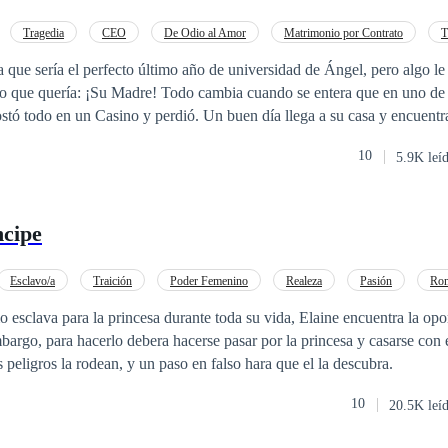
del jardinero vecino, que es dulce y romántico, completamente diferen
arrojándose a los brazos de su apuesto
Tragedia
CEO
De Odio al Amor
Matrimonio por Contrato
T
o descubre que el jardinero y el hombre al que fue
vendida
tienen much
e
lo que quería: ¡Su Madre! Todo cambia cuando se entera que en uno de 
stó todo en un Casino y perdió. Un buen día llega a su casa y encuent
que su madre ya no vería el atardecer por no poder pagar la deuda que 
10
5.9K leí
rece a cambio de su madre, yéndose con él a Los Ángeles, consiguiendo
n es un gángster peligroso y desalmado que mata sin sentir remordimien
ncipe
l dispuesto a jugar a este juego? ¿A ser su "muñeca de porcelana"?
Esclavo/a
Traición
Poder Femenino
Realeza
Pasión
Rom
o
 esclava para la princesa durante toda su vida, Elaine encuentra la op
mbargo, para hacerlo debera hacerse pasar por la princesa y casarse con e
 peligros la rodean, y un paso en falso hara que el la descubra.
10
20.5K leí