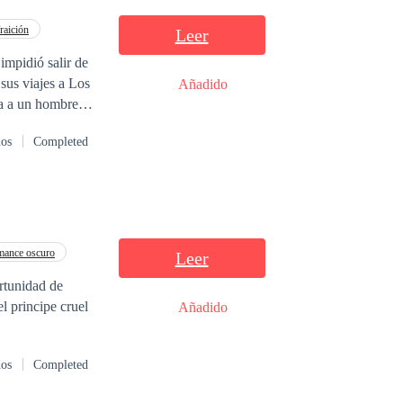
te del hombre
raición
Leer
o más en común
sus viajes a Los
Añadido
ra a un hombre
tenía. En un acto
dos
Completed
 así salvar su
tos por su
ance oscuro
Leer
ortunidad de
l principe cruel
Añadido
dos
Completed