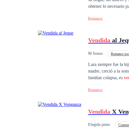
una monja y dos mafios
obtener lo necesario pa
Romance
Vendida
al Jeq
M Souza
Romance osc
De Odio al Amor
Lara siempre fue la hi
madre, creció a la som
familiar colapsa, es
ve
un hombre acostumbrad
Romance
una fragilidad que lo i
cuando ella jamás se involucre en 
del pasado, Lara deberá
Vendida
X Ven
vida, alguien podría e
Elegida pinto
Contem