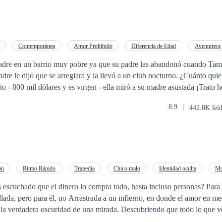
Contemporánea
Amor Prohibido
Diferencia de Edad
Aventurera
dre en un barrio muy pobre ya que su padre las abandonó cuando Tama
jo que se arreglara y la llevó a un club nocturno. ¿Cuánto quiere por ella ? -
! Tamara cae
un hombre frío y sin corazón. Desde éste día él hace la vida de Tamara 
8.9
442.0K leí
 poco iba a cautivar su corazón. Pero al causarle tanto daño, Gael no sab
donar.
ón
Ritmo Rápido
Tragedia
Chico malo
Identidad oculta
Ma
 a un infierno, en donde el amor en medio de tanto caos
 la verdadera oscuridad de una mirada. Descubriendo que todo lo que v
y que la mentira esta a la vuelta de la esquina. Al mismo tiempo, Él entenderá que el