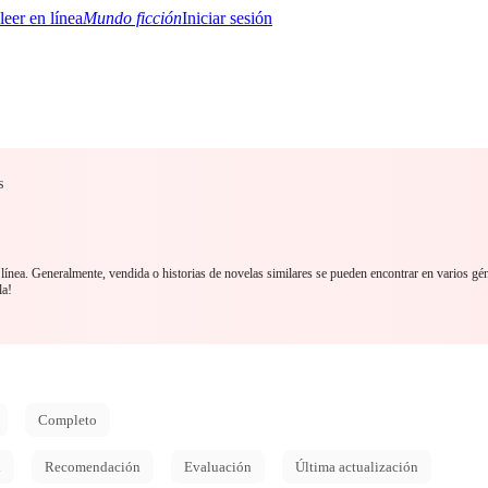
Mundo ficción
Iniciar sesión
s
BTQ+
YA/TEEN
Paranormal
Misterio/Thriller
Oriental
Juegos
Historia
MM
línea. Generalmente, vendida o historias de novelas similares se pueden encontrar en varios gé
la!
Completo
d
Recomendación
Evaluación
Última actualización