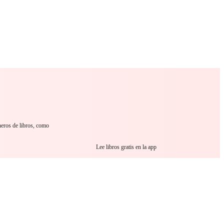
 Romance
Sci-Fi
Guerra
Otros
neros de libros, como
Lee libros gratis en la app