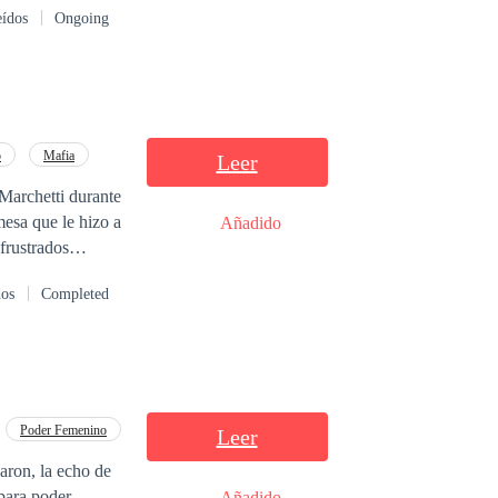
eídos
Ongoing
o
Mafia
Leer
Marchetti durante
esa que le hizo a
Añadido
n Franco
dos
Completed
 para que este
zación. Nora
tidad y
dos. Aprenderá
 de lujos y
siempre a su lado,
Poder Femenino
Leer
uesto a reclamar
aron, la echo de
gulo amoroso de
 para poder
Añadido