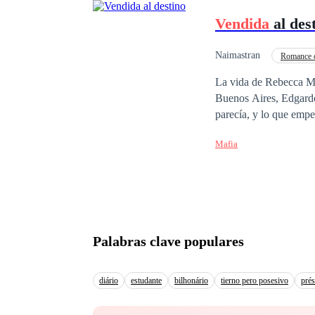
Vendida
al des
Naimastran
Romance 
Traición
Vengan
La vida de Rebecca Mo
Buenos Aires, Edgardo Montenegro, 
parecía, y lo que emp
no podía escapar por m
Mafia
Palabras clave populares
diário
estudante
bilhonário
tierno pero posesivo
prés