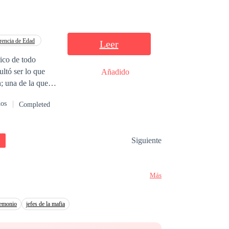
rencia de Edad
Leer
ico de todo
Añadido
; una de la que
dos
Completed
Siguiente
Más
demonio
jefes de la mafia