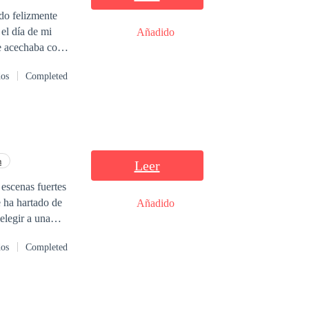
do felizmente
el día de mi
Añadido
me acechaba como
dos
Completed
nunca se imaginó
 perversas y
a mente de una
la vida? ¿Quién
n el intento? Te
de Un Amor tan
a
Leer
 escenas fuertes
Añadido
elegir a una
dos
Completed
s de la mafia
ligó a trabajar