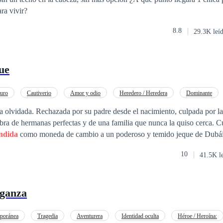
os. Una historia llena de amor, pasión y sangre. No todos pueden tener 
ra vivir?
8.8
29.3K leí
ue
uro
Cautiverio
Amor y odio
Heredero / Heredera
Dominante
Realeza
De Débil a Fuerte
ja olvidada. Rechazada por su padre desde el nacimiento, culpada por l
bra de hermanas perfectas y de una familia que nunca la quiso cerca. 
ndida
como moneda de cambio a un poderoso y temido jeque de Dubái. Khaled Rashi
o a obtener todo lo que desea, ve en Lara algo más que una esposa c
10
41.5K l
ntriga y una fuerza que lo desafía. Frío, controlador y letal, decide pro
los secretos que sostienen su imperio. Entre lujos, miedo, deseo y cicatrices
 elegir: huir de todo lo que la aterra o enfrentar la verdad de que, por 
ganza
star dispuesto a luchar por ella —aunque ese alguien también sea un mo
poránea
Tragedia
Aventurera
Identidad oculta
Héroe / Heroína: