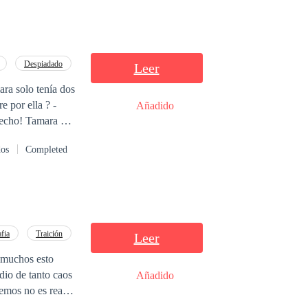
Despiadado
Leer
ra solo tenía dos
Añadido
un infierno sin
dos
Completed
e si ella en algún
fia
Traición
Leer
Añadido
emos no es real,
 amor no se compra