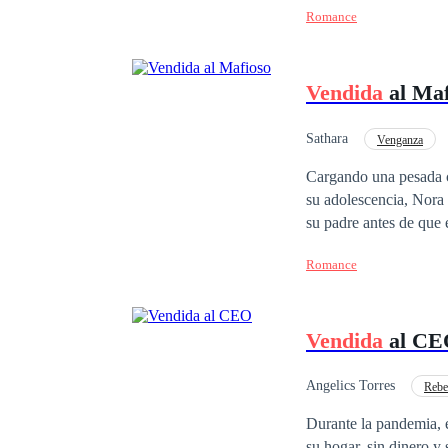
Romance
Vendida
al Maf
Sathara
Venganza
Ritmo Rápido
Cargando una pesada c
su adolescencia, Nora
su padre antes de que este mur
cuando su padrastro la
Romance
D’Angelo líder de uno 
pueda heredar toda la f
renunciará a ser monja
Vendida
al CE
volviéndose su esposa,
que las mismas manos q
excesos que Franco le 
Angelics Torres
Rebe
los fantasmas de su pa
CEO
Traición
Durante la pandemia, e
lo que el considera su
su hogar, sin dinero y