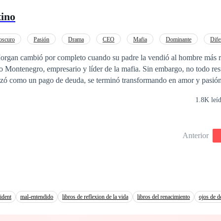
tino
oscuro
Pasión
Drama
CEO
Mafia
Dominante
Dife
za
rgan cambió por completo cuando su padre la vendió al hombre más r
empresario y líder de la mafia. Sin embargo, no todo resultó ser lo que
ezó como un pago de deuda, se terminó transformando en amor y pasión
ás que quisiera.
1.8K leí
Anterior
ident
mal-entendido
libros de reflexion de la vida
libros del renacimiento
ojos de 