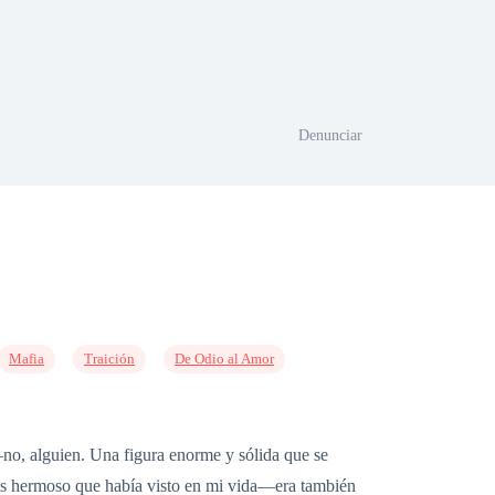
Denunciar
Mafia
Traición
De Odio al Amor
o, alguien. Una figura enorme y sólida que se
ás hermoso que había visto en mi vida—era también