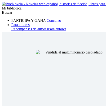
Mi biblioteca
Buscar
PARTICIPA Y GANA
Concurso
Para autores
Recompensas de autores
Para autores
Ranking
Navegar
Novelas
Cuentos Cortos
Todos
Romance
Hombre lobo
Mafia
Sistema
Fantasía
Urbano
LG