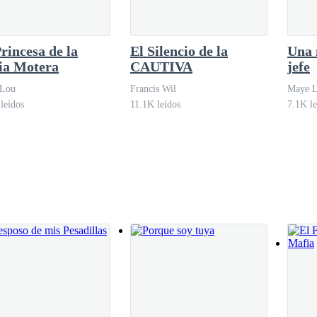
rincesa de la
El Silencio de la
Una 
ad. Aún estaba esperando la respuesta de una solicitud de beca.
ia Motera
CAUTIVA
jefe
 Lou
Francis Wil
Maye 
leídos
11.1K leídos
7.1K le
es antes que casarme con ese hombre. Al demonio con su cara bonita.
do mafioso. Nunca.
amás en mi vida terminaría con un hombre metido en el bajo mundo. Pre