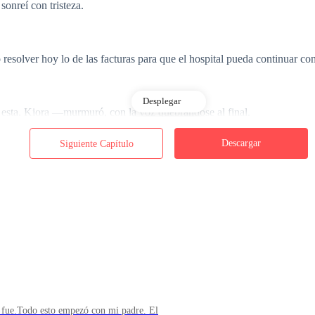
nreí con tristeza.
olver hoy lo de las facturas para que el hospital pueda continuar con 
Desplegar
 esta, Kiora —murmuró, con la voz quebrándose al final.
Descargar
Siguiente Capítulo
 dicho incontables veces —la advertí, luchando contra las lágrimas—.
ndo su dinero otra vez y creo que deberíamos intentar calmarlo con
o fue.Todo esto empezó con mi padre. El