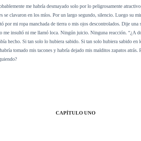
 probablemente me habría desmayado solo por lo peligrosamente atracti
les se clavaron en los míos. Por un largo segundo, silencio. Luego su m
tó por mi ropa manchada de tierra o mis ojos descontrolados. Dije una s
No me insultó ni me llamó loca. Ningún juicio. Ninguna reacción. “¿A d
bía hecho. Si tan solo lo hubiera sabido. Si tan solo hubiera sabido en 
, habría tomado mis tacones y habría dejado mis malditos zapatos atrás.
iguiendo?
CAPÍTULO UNO