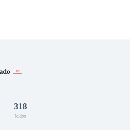
 Romance
Sci-Fi
Guerra
Otros
dado
ES
318
leídos