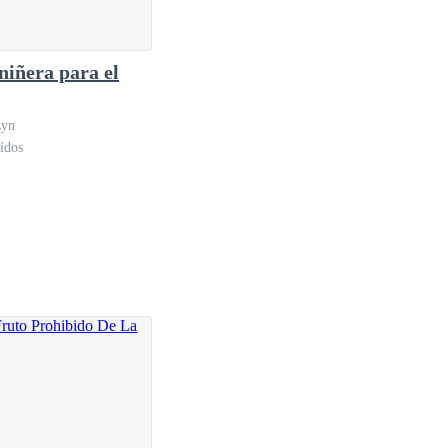
niñera para el
Lyn
ídos
feriría hacer cualquier otra cosa. Lo que fuera.