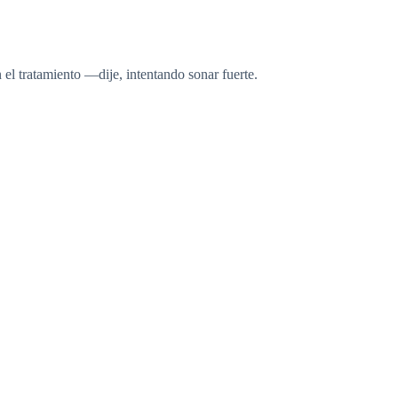
el tratamiento —dije, intentando sonar fuerte.
 Me da miedo que las cuentas médicas tengan que
 lo poco que tenemos —murmuró.