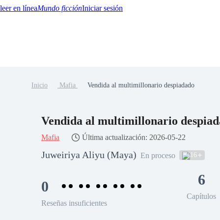
Mundo ficción
Iniciar sesión
Inicio
Mafia
Vendida al multimillonario despiadado
BTQ+
YA/TEEN
Paranormal
Misterio/Thriller
Oriental
Juegos
Historia
MM
Vendida al multimillonario despia
Mafia
Última actualización: 2026-05-22
Juweiriya Aliyu (Maya)
16
En proceso
6
0
Capítulos
Reseñas insuficientes