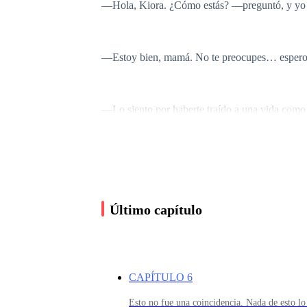
—Hola, Kiora. ¿Cómo estás? —preguntó, y yo so
—Estoy bien, mamá. No te preocupes… espero res
—Lo siento por haberte traído a una vida como
—Nunca vuelvas a decir eso, mamá. Ya te lo he
esperar…
Último capítulo
—Los hombres de Dante llamaron. Está reclama
CAPÍTULO 6
Fruncí el ceño.
Esto no fue una coincidencia. Nada de esto l