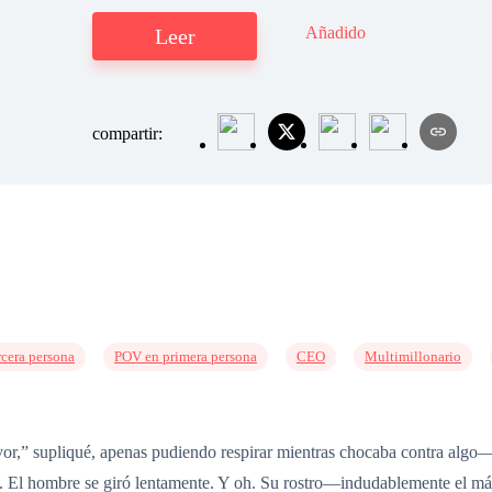
Añadido
Leer
compartir:
cera persona
POV en primera persona
CEO
Multimillonario
” supliqué, apenas pudiendo respirar mientras chocaba contra algo—n
. El hombre se giró lentamente. Y oh. Su rostro—indudablemente el m