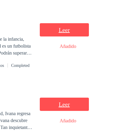
Leer
 la infancia,
 es un futbolista
Añadido
les se
dos
Completed
corazón!
Leer
d, Ivana regresa
 Ivana descubre
Añadido
e
ndescriptible