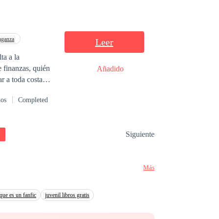
nco por ciento de
leman, quien
evo CEO de las
nganza
Leer
o a todas las
ta a la
ando puestos en la
e finanzas, quién
Añadido
ar a toda costa
rlos y hacerles
dos
Completed
impuestas se ha
opios demonios.
Siguiente
Más
que es un fanfic
juvenil libros gratis