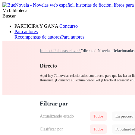
Mi biblioteca
Buscar
PARTICIPA Y GANA
Concurso
Para autores
Recompensas de autores
Para autores
Ranking
Navegar
Inicio /
Palabras clave /
"directo" Novelas Relacionadas
Novelas
Cuentos Cortos
Todos
Romance
Hombre lobo
Mafia
Sistema
Fantasía
Urbano
LG
Directo
Aquí hay 72 novelas relacionadas con directo para que las lea en lí
Romance. ¡Comience su lectura desde Gol ¡Directo al corazón! en
Filtrar por
Actualizando estado
Todos
En proceso
Clasificar por
Todos
Popularida