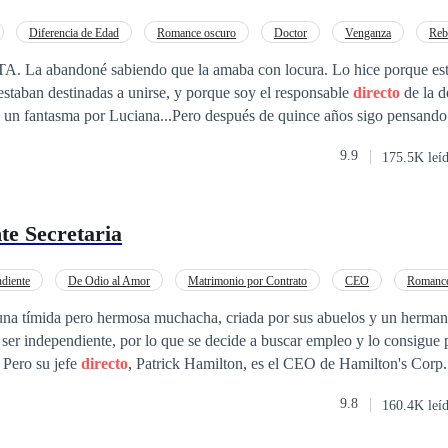
Diferencia de Edad
Romance oscuro
Doctor
Venganza
Reb
a
Poder Femenino
 abandoné sabiendo que la amaba con locura. Lo hice porque est
estaban destinadas a unirse, y porque soy el responsable
directo
de la d
 un fantasma por Luciana...Pero después de quince años sigo pensando 
dola como un loco.Y cuando por fin vuelvo a encontrarla, cuando ent
9.9
175.5K leí
 verdad estar tan muerto como ella creía.No importa cuántas veces me 
erdadera pelea de mi vida.
te Secretaria
diente
De Odio al Amor
Matrimonio por Contrato
CEO
Romance
Comedia
Secretario/a
Contemporánea
una tímida pero hermosa muchacha, criada por sus abuelos y un herm
 ser independiente, por lo que se decide a buscar empleo y lo consigue p
excelentes referencias. Pero su jefe
directo
, Patrick Hamilton, es el CEO de Hamilton's Corp
 duro y amargado, que detesta a las mujeres en general, pero en especial a
9.8
160.4K leí
 un hombre duro también, viejo y con altos
amiliares, le impone una condición inviolable para que pueda heredar el