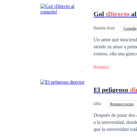
Gol ¡
Directo
al
Ilusión Azul
Comedia
Un amor que trasciende
siendo su amor a prime
exitoso, ella una ginecólo
los obstáculos y encon
Romance
interpongan en su amor? Sumérgete en esta apasionada historia de amor, celos y destino. Acompa
a jugar el partido más
El peligroso
di
talia
Romance oscuro
Después de pasar dos a
a la universidad, dond
que la universidad es
como enigmático, este 