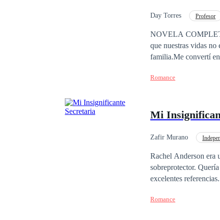
Day Torres
Profesor
POV en primera person
NOVELA COMPLETA. La
que nuestras vidas no 
familia.Me convertí en
deseándola. Sigo amán
Romance
abandoné, desearía de
al ring, esta será la v
Mi Insignifican
Zafir Murano
Indepen
Relación en la Oficina
Rachel Anderson era 
sobreprotector. Quería
corporación financiera, es un hombre
Romance
las bonitas a quienes nunca contrata. Su padre, Randall Hamilton,
principios morales y f