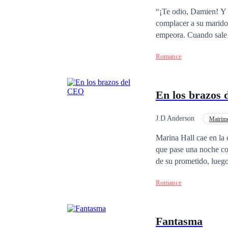
Hombre Manipulador
“¡Te odio, Damien! Y te juro q
complacer a su marido,
empeora. Cuando sale a
aventura con su propia hermana—, su 
Romance
descubre un secreto d
divorcio, creyendo que la destruirá, e
para la libertad. Entonces el destino interviene. El mismo día que su matrimonio termina, se cruza con un
En los brazos
poderoso y enigmático 
matrimonial de un año para ayudarl
pronto se convierte en
J.D Anderson
Matrimo
al hombre que la destr
Contemporánea
Marina Hall cae en la 
que pase una noche co
de su prometido, luego
provocando que ella h
Romance
todo, haciendo que Mar
de cinco años el desti
preciosos secretos que
Fantasma