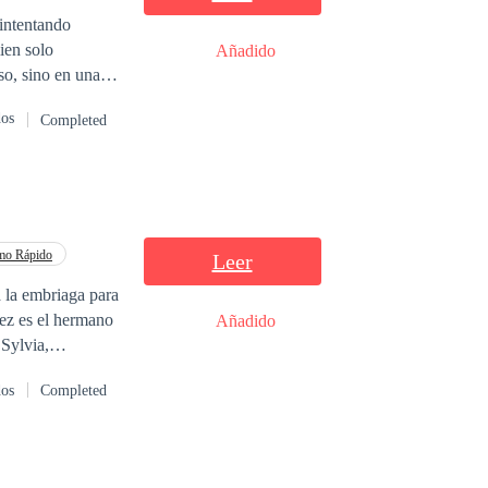
ien solo
Añadido
so, sino en una
dos
Completed
en exige el
ecio: un contrato
u poder y destruir
mo Rápido
Leer
a la embriaga para
vez es el hermano
Añadido
 Sylvia,
al lo cambia
dos
Completed
ra, es que luego
a esconde dos