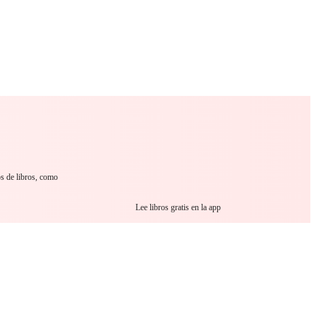
 Romance
Sci-Fi
Guerra
Otros
os de libros, como
Lee libros gratis en la app