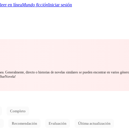
Mundo ficción
Iniciar sesión
BTQ+
YA/TEEN
Paranormal
Misterio/Thriller
Oriental
Juegos
Historia
MM
nea. Generalmente, directo o historias de novelas similares se pueden encontrar en varios géner
 BueNovela!
Completo
d
Recomendación
Evaluación
Última actualización