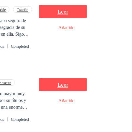
elde
Traición
Leer
aba seguro de
esgracia de su
Añadido
en ella. Sigo
iendo cuánto
dos
Completed
haya subido antes
 oscuro
Leer
ano mayor muy
or su títulos y
Añadido
. una enorme
dos
Completed
 vasto imperio