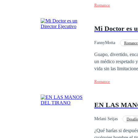
Romance
autoridad que destila 
inexplicable a la prim
Mi Doctor es 
FannyMotta
Romance
Poder Femenino
Guapo, divertido, enc
un médico respetado y 
vida sin las limitacio
sin freno en su lengua
Romance
una romántica incurabl
lo que no esperaba era
literaria y conoce la 
EN LAS MAN
corazón. A un lado un
Melani Seijas
Desafío
De Odio al Amor
¿Qué harías si despué
cualquier hombre el t