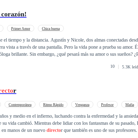
 corazón!
Primer Amor
Chica buena
 el tiempo y la distancia. Agustín y Nicole, dos almas conectadas desde
ra vista a través de una pantalla. Pero la vida pone a prueba su amor. Él
ga brillante. Sin embargo, ¿qué pesará más su amor o sus sueños? ¿Podrán superar
trar su camino hacia la felicidad? ¿O dejarán que sus sueños profesiona
10
5.3K leí
ña a Agustín
 importante en su vida, recuperar el amor de Nicole en: Gol, ¡
directo
al 
recto
r
Contemporánea
Ritmo Rápido
Venganza
Profesor
Mafia
ños y medio en el infierno, luchando contra la enfermedad y la ansieda
e su vida cambió. Mientras debe lidiar con los fantasmas de su pasado,
tá en manos de un nuevo
directo
r que también es uno de sus profesores. Tan inquietant
último causa sensación no solo por su belleza viril sino también por la i