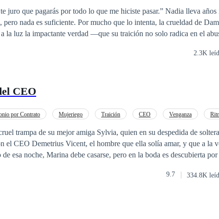
Infidelidad
Divorcio
Venganza
ue pagarás por todo lo que me hiciste pasar.” Nadia lleva años intentando
 pero nada es suficiente. Por mucho que lo intenta, la crueldad de Dam
 la luz la impactante verdad —que su traición no solo radica en el abu
mundo se desmorona. Pero la traición es aún más profunda. Nadia
2.3K leí
evastador, uno que duele mucho más que su infidelidad. Y cuando Dami
stá totalmente equivocado. Nadia ha dejado de ser la víctima. Está lista
 del CEO
desconocido. Él le ofrece venganza, riqueza y protección, pero a un pr
e a tomar el control de su empresa. Un acuerdo nacido de la desesperación
 algo mucho más peligroso. ¿Usará Nadia este contrato para recuperar s
nio por Contrato
Mujeriego
Traición
CEO
Venganza
Rit
ozó, o arriesgará su corazón una vez más?
Romance oscuro
cruel trampa de su mejor amiga Sylvia, quien en su despedida de solter
n el CEO Demetrius Vicent, el hombre que ella solía amar, y que a la 
 de esa noche, Marina debe casarse, pero en la boda es descubierta por
uya asustada. Cuando su prometido intenta detenerla, un accidente mort
9.7
334.8K leí
ina termine exiliada, y Demetrius la odie para siempre. Lo que no espe
no la devuelva al lado de ese hombre que juró odiarla, sin embargo, ell
 podrían llevarla de nuevo
directo
a los brazos del CEO.