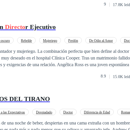
9
17.8K leí
con cada una de sus apariciones. Muy pronto Ivana detecta en él algo pe
era mirada que intercambian. Una mirada que cambiará su vida para siem
un
Directo
r Ejecutivo
 oscuro
Rebelde
Mujeriego
Perdón
De Odio al Amor
Doc
antador y mujeriego. La combinación perfecta que bien define al doctor
muy deseado en el hospital Clínica Cooper. Tras un matrimonio fallido,
nes y exigencias de una relación. Angélica Ross es una joven espontánea
je, que sueña con encontrar algún día al amor de su vida y formar una h
8.9
15.0K leí
e. Recién graduada, consigue un trabajo como asistente del doctor más
 enamorarse de su jefe. Divertida, apasionada e intensa embárcate en es
historia de Vicente y Angélica una pareja completamente opuesta pero qu
OS DEL TIRANO
 hombre roto y al otro una mujer soñadora. ¿Qué se puede esperar de e
 a las Expectativas
Despiadado
Doctor
Diferencia de Edad
Roman
POV en primera persona
Poder Femenino
Independiente
s de una noche de beber, despiertas en una cama extraña con un hombre
ipo es nada más y nada menos que su odioso y amargado jefe, Andrew 