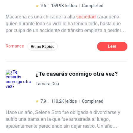
9.6
159.9K leídos
Completed
Macarena es una chica de la alta
sociedad
caraqueña,
quien durante toda su vida lo ha tenido todo, hasta que
por culpa de un accidente de tránsito empieza a perder
todo lo que es importante para ella y ve como su vida va
derrumbandose cual castillo de naipes, debido a la
Romance
Leer
Ritmo Rápido
circunstancias se ve en la necesidad de empezar de
POV en primera persona
Contemporánea
nuevo, para ello se obliga a bloquear cualquier
sentimentalismo, sólo la inspira el deseo de vengarse de
Venganza
quienes tanto daño le hicieron a su familia, solo se
¿Te casarás conmigo otra vez?
permite sentir odio por sus enemigos y amor por sus
Tamara Duu
hermanos. ¿Logrará superar la rabia interior que la
mueve? ¿Se permitirá abrirse a los sentimientos? ¿Podrá
salir airosa de todas las situaciones que le tocará vivir?
7.9
110.2K leídos
Completed
Una historia de dolor y rencor, donde el amor pudiera
Hace un año, Selene Soto fue obligada a divorciarse y
hacer la diferencia.
sufrió una trama en la que fue arrastrada al fuego,
aparentemente pereciendo sin dejar rastro. Un año
después, ella regresa de manera espléndida con el título