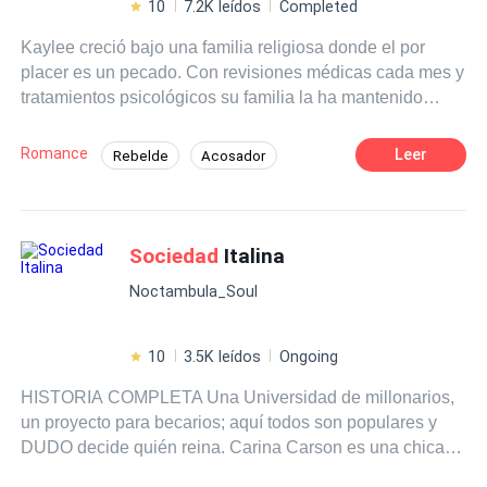
10
7.2K leídos
Completed
Kaylee creció bajo una familia religiosa donde el por
placer es un pecado. Con revisiones médicas cada mes y
tratamientos psicológicos su familia la ha mantenido
durante más de veinte años. Para su cumpleaños número
veinticinco y manteniéndose tiene un único deseo y es
Romance
Leer
Rebelde
Acosador
dejar de serlo. Él creció bajo el rechazo familiar, donde
Matrimonio por Contrato
Pasión
siempre sería la segunda opción, donde nunca podría
superar a su hermano mayor. A sus veinticinco años era
Campus
Triángulo Amoroso
el chico perfecto. Educado, con notas perfectas y además
Sociedad
Italina
Romance oscuro
CEO
presidente de la
sociedad
estudiantil. Sin ignorar su
Contemporánea
Noctambula_Soul
popularidad entre las chicas y la gran cantidad de dígitos
en su cuenta bancaria. Pero nadie conocía su verdadero
yo y su gran secreto. Su gran amor por el BDSM y la
10
3.5K leídos
Ongoing
sociedad
lunar. Número de derecho de autor:
HISTORIA COMPLETA Una Universidad de millonarios,
2006264541578
un proyecto para becarios; aquí todos son populares y
DUDO decide quién reina. Carina Carson es una chica
del montón que movida por la codicia acepta un trato a