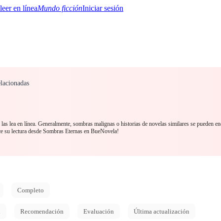
Mundo ficción
Iniciar sesión
lacionadas
BTQ+
YA/TEEN
Paranormal
Misterio/Thriller
Oriental
Juegos
Historia
MM
as lea en línea. Generalmente, sombras malignas o historias de novelas similares se pueden en
ce su lectura desde Sombras Eternas en BueNovela!
Completo
d
Recomendación
Evaluación
Última actualización