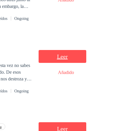
n embargo, la
que se convertiría
eídos
Ongoing
ento, un hombre
e ella ve
Leer
esta vez no sabes
ido. De esos
Añadido
 nos destroza y
ientas para
eídos
Ongoing
ayuda, reconocer
la responsabilidad
. Amar más sería
sabiendo que tu
do a los que más
se de Napoleón;
a
Leer