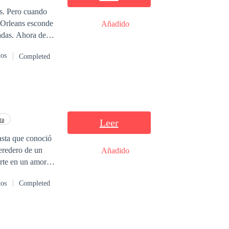
 se convirtió en
es. Pero cuando
que ni siquiera se
a Orleans esconde
Añadido
sa.
a debe
 peligrosamente
dos
Completed
esponsabilidades
s— se da cuenta
ado tejiendo una
ra
Leer
asta que conoció
Añadido
star una traición,
dos
Completed