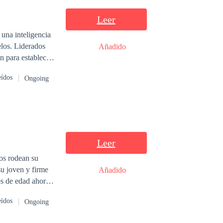
Leer
 una inteligencia
elos. Liderados
Añadido
 para establecer
eídos
Ongoing
ales y lucha en
misterioso linaje
stiona las órdenes
ifumina. ¿Podrán
do por la guerra?
Leer
dos rodean su
u joven y firme
Añadido
es de edad ahora
adas antes de
eídos
Ongoing
tiles con una
ollares de cuero