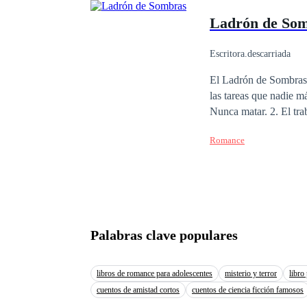
alrededor de sus delic
Ladrón de So
sacerdotes arrastran a
pecaminosas, golpeánd
se convierte en la única plegaria que queda. Padrino
Escritora.descarriada
lujosos escritorios, pr
El Ladrón de Sombras h
"lecciones" privadas d
las tareas que nadie má
todos los límites, azo
Nunca matar. 2. El tra
semen, marcando lo qu
contrata para espiar a
dominación brutal por 
Romance
que nunca imaginó: inf
aprenden a anhelar a l
se complicarán más cua
reproducción implacable que
¿Podrá el Ladrón de S
descaradamente adictiv
Palabras clave populares
libros de romance para adolescentes
misterio y terror
libro
cuentos de amistad cortos
cuentos de ciencia ficción famosos