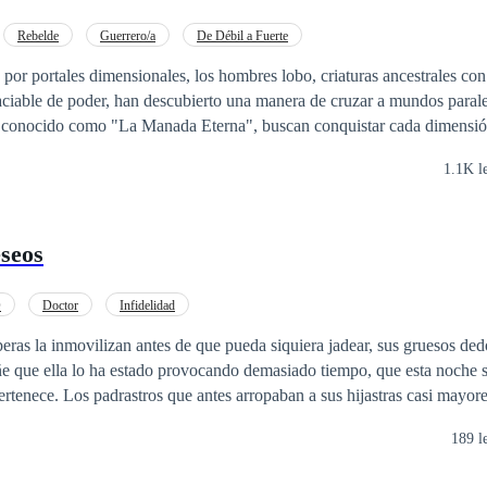
Rebelde
Guerrero/a
De Débil a Fuerte
or portales dimensionales, los hombres lobo, criaturas ancestrales con
aciable de poder, han descubierto una manera de cruzar a mundos paral
 conocido como "La Manada Eterna", buscan conquistar cada dimensión
humanos no están dispuestos a someterse. Un grupo
1.1K l
 como "Los Guardianes del Velo", ha descubierto el secreto de los port
ger su mundo y preservar la libertad. Entre ellos, Lía, una joven con un 
e para equilibrar el poder entre ambas especies, y Einar, un lobo que cue
seos
 en el inesperado aliado de los humanos. A medida que las fronteras entre los
las alianzas se vuelven frágiles, y la línea entre el bien y el mal se d
una forma de coexistencia, o el destino de todos los mundos será decidi
O
Doctor
Infidelidad
eras la inmovilizan antes de que pueda siquiera jadear, sus gruesos de
ñe que ella lo ha estado provocando demasiado tiempo, que esta noche s
ertenece. Los padrastros que antes arropaban a sus hijastras casi mayor
mesas de la cocina, apartando sus bragas para azotar sus mejillas sonroj
189 l
ente con embestidas crudas y posesivas que prometen inundar úteros fér
os estrictos encierran a sus sobrinas en sótanos, abrochándoles gruesos c