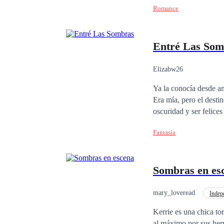
Romance
ciudad. Un día Ellen, 
hermano amenazando con
con la noticia e intenta arreme
Entré Las Som
y a su pequeña hija qu
Elizabw26
Ya la conocía desde an
Era mía, pero el desti
oscuridad y ser felice
pertenecían. Yo era su
Fantasía
éramos inseparables, p
cazadores me atraparo
mientras caminaba por 
Sombras en es
árboles, y ahí la vi, 
le haya dicho la pelir
debía ser cuidadoso. N
mary_loveread
Indep
haría lo que fuera para
Primer Amor
POV
Kerrie es una chica to
al máximo por sus herm