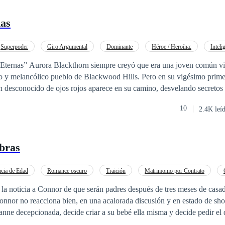
as
Superpoder
Giro Argumental
Dominante
Héroe / Heroína:
Inteli
a
Misterio
 joven común viviendo una vida
ño y melancólico pueblo de Blackwood Hills. Pero en su vigésimo prim
 desconocido de ojos rojos aparece en su camino, desvelando secretos 
 Aurora descubre que no es quien pensaba ser: es la última descendien
10
2.4K leí
legado fue sellado para protegerla de fuerzas oscuras que aniquilaron a s
iro milenario marcado por la traición y el dolor, ha estado buscándol
a de honor y guiado por una profecía que une sus destinos, Damien se 
bras
ión no será sencilla: la Orden de la Sangre Negra, una organización imp
 caos inimaginable. A medida que su magia despierta, Aurora debe
 que acechan desde las sombras, descubrir la verdad sobre su linaje y a
ncia de Edad
Romance oscuro
Traición
Matrimonio por Contrato
ascinante como peligroso. Entre la traición, el deseo y la batalla por la
la noticia a Connor de que serán padres después de tres meses de casa
 una lucha que no solo pondrá en juego sus vidas, sino también el equi
nnor no reacciona bien, en una acalorada discusión y en estado de sho
an, Aurora deberá decidir
eanne decepcionada, decide criar a su bebé ella misma y decide pedir el
i está dispuesta a abrazar su destino… incluso si eso significa perder to
e entonces y Deanne es propietaria de un restaurante Italiano que es la