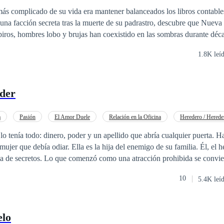
ontraron con los míos, cuando su vida chocó contra la mía. Toda verdad
oder Femenino
más complicado de su vida era mantener balanceados los libros contabl
errota, de una pelea que ni siquiera llegue a luchar, la caída de un temor 
 una facción secreta tras la muerte de su padrastro, descubre que Nuev
Eso representó él en mi vida, cuando la derrota formó parte de mi defen
, hombres lobo y brujas han coexistido en las sombras durante décadas. Ahor
renatural mientras lucha contra su creciente atracción hacia Logan, el
1.8K leí
hombres lobo locales. Pero cuando Piper descubre que heredó más que r
ncestral capaz de ver y romper las conexiones que unen a las persona
 puede detener a Sebastián Montclair, un vampiro centenario que ha est
der
sobre toda la ciudad.
a
Pasión
El Amor Duele
Relación en la Oficina
Heredero / Herede
o tenía todo: dinero, poder y un apellido que abría cualquier puerta. H
a hija del enemigo de su familia. Él, el heredero de un
acción prohibida se convierte en un amor
reglas del poder. Pero en su mundo, nada es gratuito: cada beso puede co
10
5.4K leí
la sangre se vende, amar podría ser
 su única salvación.
elo