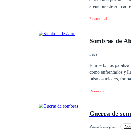
abandono de su madre. 
gente a su alrededor t
Paranormal
en la paria de la uni
con segundas aparienci
fantasmas.
Sombras de Ab
Feys
El miedo nos paraliza.
como enfrentarlos y ll
mismos miedos, formam
nos debilita, en ocasi
Romance
defendernos. Seguir vi
cuando es necesaria, s
que conlleva. Arriesga
Guerra de som
agregar a alguien más 
sufrimiento, los hará s
amas, y saberlo duele.
Paula Gallagher
Acci