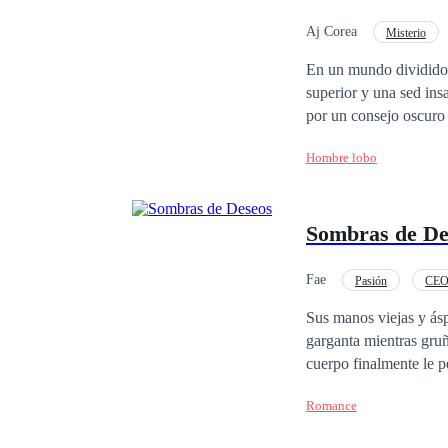
Aj Corea
Misterio
En un mundo dividido p
superior y una sed ins
por un consejo oscuro
su dominio absoluto sobre la humanidad. Sin embargo, los 
Hombre lobo
de rebeldes, conocidos
las sombras para prote
que podría ser la clav
Sombras de De
de su manada y podría convertirse
mundos se desmoronan, 
Lía y Einar encontrar 
Fae
Pasión
CE
Sus manos viejas y ásp
garganta mientras gru
cuerpo finalmente le p
las empujan sobre las 
Romance
penetrarlas profundam
carga tras otra. Los tí