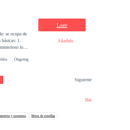
 suplicar; los
s se vuelven
 la reproducción
Leer
a darles
le: se ocupa de
 más allá de
 básicas: 1.
Añadido
 con abundante
misterioso lo
edos de la
drá que hacer lo
 jóvenes que
eídos
Ongoing
nte mal, las cosas
, castigos y
dor amenazante.
Siguiente
Más
misterio y suspenso
libros de estrellas