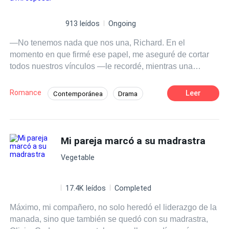
913 leídos
Ongoing
—No tenemos nada que nos una, Richard. En el
momento en que firmé ese papel, me aseguré de cortar
todos nuestros vínculos —le recordé, mientras una
sonrisa comenzaba a asomarse en mi rostro. Él soltó una
risita, pasando la lengua por su labio inferior con un brillo
Romance
Leer
Contemporánea
Drama
peligroso en los ojos. —Siempre serás mía, Reina,
Final feliz
CEO
Heredero / Heredera
porque voy a arruinar cualquier otra relación en la que
intentes meterte. En el que debía ser el día más
Infidelidad
Traición
importante de su vida, el corazón de Reina queda
Mi pareja marcó a su madrastra
Segunda Oportunidad
destrozado cuando su esposo la arrolla con una
Vegetable
demanda de divorcio. Sin más opción que ceder, huye
con sus hijos no nacidos para empezar desde cero. Todo
parece marchar bien hasta que él reaparece años
17.4K leídos
Completed
después, reclamándola a ella y a sus hijos. ¿Cómo iba a
Máximo, mi compañero, no solo heredó el liderazgo de la
saber que sus traviesos pequeños se pondrían del lado
manada, sino que también se quedó con su madrastra,
de su padre? Lanzados a un mundo desconocido, se ven