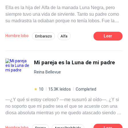
não será contra o crime será lutar pelo amor que quase
Ella es la hija del Alfa de la manada Luna Negra, pero
perderam.
siempre tuvo una vida de sirviente. Tanto su padre como
su madrastra la odiaban porque no tenía lobos. Fue la
noche de la fiesta de apareamiento en la cual conoció a
un hombre misterioso, quien le quitó la virginidad y
Hombre lobo
Leer
Embarazo
Alfa
arruinó su vida. En consecuencia, fue desterrada y se
Ritmo Rápido
Perdón
Luna
convirtió en una rebelde, sin embargo y de repente,
encontró a su lobo. ¿Cómo pasó todo esto? **** "Sí, te
Rebelde
POV en primera persona
amo. ¿ sabes? Una mujer tan viciosa como tú solo
Mi pareja es la Luna de mi padre
Comedia
Venganza
merece un hombre como yo. Connor tiene razón. no eres
Reina Bellevue
nada en comparación con annette. así que nunca puedes
ganar el corazón de connor".
10
15.3K leídos
Completed
—¿Y qué si estoy celoso? —me susurró al oído—. ¿Y si
no soporto que mi padre sea el que se acueste con una
diosa absoluta mientras yo me quedo atascado siendo su
hijastro?Su olor me rodeaba y no tenía escapatoria.—Te
deseo, Aria. No soporto la idea de que seas mi
Hombre lobo
Leer