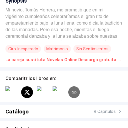
Synopsis
Mi novio, Tomás Herrera, me prometió que en mi
vigésimo cumpleaños celebraríamos el gran rito de
emparejamiento bajo la luna llena, como dicta la tradición
de las manadas. Pero esa noche, mientras el fuego
ceremonial danzaba y la luna se alzaba sobre nuestras
cabezas, Tomás se arrodilló… Pero no frente a mí, sino
Giro Inesperado
Matrimonio
Sin Sentimientos
ante mi media hermana, Liliana Rojas. Con voz firme y
mirada encendida, le pidió el vínculo de vida. Entre
La pareja sustituta Novelas Online Descarga gratuita de PDF
aplausos, cantos de bendición y el aullido del viento, yo
quedé sola, inmóvil, convertida en el chiste trágico de la
noche, con el corazón hecho trizas. Justo cuando sentía
Comparitr los libros en:
que me desmoronaba, Samuel Torres, Alfa de la Manada
Obsidiana, dio un paso al frente y, con su presencia
imponente y voz de trueno, declaró: —Hace años que te
observo, Anya. Esta noche, bajo la luna, te reclamo como
mi compañera. ¿Aceptas? Lo miré. En sus ojos brillaba
Catálogo
9 Capítulos
una determinación que me confundía. Y, con el alma
herida, pero buscando refugio, dije que sí. Durante cinco