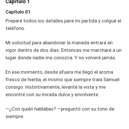
años, Samuel fue mi escudo y mi calma. Sabía cómo me
Capítulo 1
gustaba el té de lavanda, el tono de luna que me
Capítulo 01
serenaba, el rincón del bosque donde solía refugiarme
cuando el mundo pesaba demasiado. Me protegía, me
Preparé todos los detalles para mi partida y colgué el
cuidaba, me amaba… o eso creía. Hasta que una noche,
teléfono.
sin querer, escuché su conversación con su Beta. —
Samuel, ahora que Liliana ya es la Luna de la Manada
Mi solicitud para abandonar la manada entrará en
Rosa Blanca, ¿vas a seguir fingiendo con Anya? —No
vigor dentro de dos días. Entonces me marcharé a un
puedo tener a Liliana, así que qué más da… Mientras
lugar donde nadie me conozca. Y no volveré jamás.
Anya esté a mi lado, ella no interferirá en la felicidad de
Lily. Esa noche, entré a su estudio. La bóveda encantada
En ese momento, desde afuera me llegó el aroma
estaba entreabierta. Dentro encontré colgantes hechos a
fresco de hierba, el mismo que siempre traía Samuel
mano con colmillos, cartas marcadas con la garra de
Liliana, y su armadura de escamas de plata… Cada
consigo. Instintivamente, levanté la vista y me
placa tenía un grabado: «Liliana, mi única luna. Mi lobo
encontré con su mirada dulce y envolvente.
desgarrará el destino por ti.» «“Juro bajo la luna darte la
felicidad que mereces, aunque deba pagar con mi alma.»
—¿Con quién hablabas? —preguntó con su tono de
«Si el universo no te la da, yo te arrebataré cada parte de
siempre.
tu dicha.» Cin