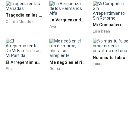
clavaba en el pecho como espinas.
Tragedia en las Manadas
La Vergüenza de los Hermanos Alfa
Camila Mendoza
Cada fecha importante, me regalaba lirios.
Mi Compañero: Sin Arrepentimiento, Sin Retorno
Ava
Lisa bean
Y ahora por fin lo entiendo: los lirios son las flores
favoritas de Liliana.
No más tu falso amor ni ser la sustituta de Luna
Sus bendiciones, sus gestos… nunca fueron
El Arrepentimiento De Mi Familia Tras Mi Partida
Me negó en el rito de marca, ahora se arrepiente
Laura
realmente para mí.
Ella
Gema
—¿Estarás conmigo en mi cumpleaños? —pregunté,
conteniendo el temblor en mi voz.
Asintió sin dudar:
—Claro, Anya. Tú eres lo más importante para mí.