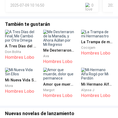
embargo bien trabajo
pagam
pensaba que era obra del destino. Jamás se me
2025-07-09 10:16:50
0
2025-
Mendoza, asomando su cabeza con cu
profe
ocurrió que, tal vez, Samuel... realmente nunca quiso.
Esta vez me impide postularme no porque le preocupe
También te gustarán
mi salud, sino porque no quiere que estorbe a Liliana.
La Trampa de mi Hermanastro
Me abrazó como tantas otras veces, sin darse cuenta
A Tres Días del Final, Me Cambió por Otra Omega
Cocojam
de que mi alma se hundía, rota, en el fondo de un
Me Desterraron de la Manada, y Ahora Aúllan por Mi Regreso
Don Bolita
Hombres Lobo
Ava
abismo sin luz.
Hombres Lobo
Hombres Lobo
—Pasado mañana es nuestro quinto aniversario. Ya
tengo tu regalo listo. Y esto también —añadió,
Mi Nueva Vida Sin Ellos
colocando un ramo de lirios frescos en mis brazos—.
Amor que muerde, dolor que permanece
Mi Hermano Alfa Rogó por Mi Perdón
Mora
Margot
Alyssa J
Tus flores favoritas. ¡Feliz cumpleaños por
Hombres Lobo
Hombres Lobo
Hombres Lobo
adelantado!
Me quedé mirando las flores. El aroma dulce y suave,
Nuevas novelas de lanzamiento
que alguna vez me pareció tierno, ahora se me