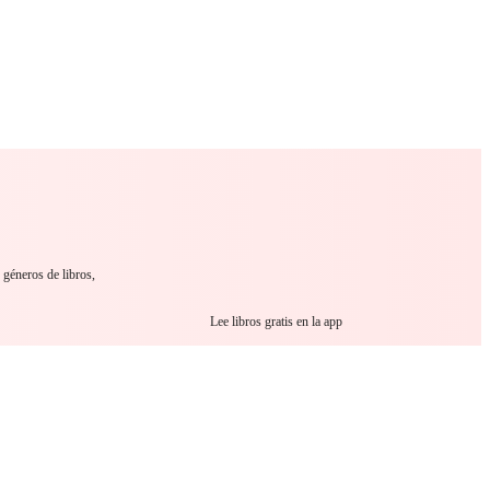
 Romance
Sci-Fi
Guerra
Otros
 géneros de libros,
Lee libros gratis en la app