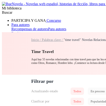
Mi biblioteca
Buscar
PARTICIPA Y GANA
Concurso
Para autores
Recompensas de autores
Para autores
Ranking
Navegar
Inicio /
Palabras clave /
"time travel" Novelas Relacion
Novelas
Cuentos Cortos
Todos
Romance
Hombre lobo
Mafia
Sistema
Fantasía
Urbano
LG
Time Travel
Aquí hay 55 novelas relacionadas con time travel para que las lea e
como Otros, Romance, Hombre lobo. ¡Comience su lectura desde
Filtrar por
Actualizando estado
Todos
En proceso
Clasificar por
Todos
Popularida