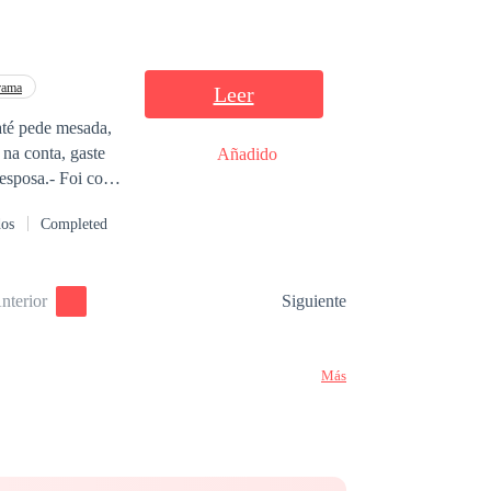
rama
Leer
até pede mesada,
 na conta, gaste
Añadido
 esposa.- Foi com
 lendário deus
dos
Completed
nterior
Siguiente
Más