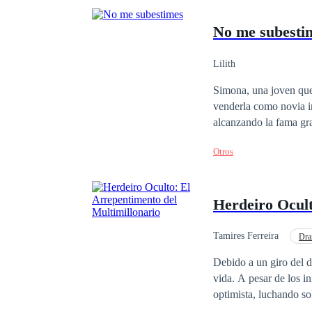
No me subesti
Lilith
Simona, una joven que 
venderla como novia i
alcanzando la fama gra
ellos, no logra ganars
Otros
durante su desaparició
familia. Después de un
Judea muere, pero un s
Herdeiro Ocult
para alcanzar sus meta
esta ocasión, Simona ya
enfrentándose al resen
Tamires Ferreira
Dr
adquiridos en otras vi
Arrepentimiento
Debido a un giro del d
vida. A pesar de los i
optimista, luchando so
ocho años de dedicación