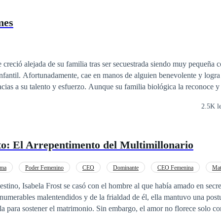
mes
creció alejada de su familia tras ser secuestrada siendo muy pequeña c
nfantil. Afortunadamente, cae en manos de alguien benevolente y logra 
cias a su talento y esfuerzo. Aunque su familia biológica la reconoce y 
e su amor como miembro de la familia. Su hermana adoptiva, Judea, quie
2.5K l
n, constantemente obstaculiza su camino, robándole oportunidades y el 
 secuestro en el que su familia y su novio deciden salvar a Judea en luga
istema la devuelve a la vida en otra línea temporal. Ahí, tiene una nue
o: El Arrepentimento del Multimillonario
s, aprender de errores pasados y acumular puntos de vida para regresa
 no tolera la situación en su casa y decide salir para continuar su vida l
timiento y sabotajes constantes. Utiliza como arma a su favor los conoc
ama
Poder Femenino
CEO
Dominante
CEO Femenina
Mat
das y universos.
estino, Isabela Frost se casó con el hombre al que había amado en secre
nnumerables malentendidos y de la frialdad de él, ella mantuvo una postu
la para sostener el matrimonio. Sin embargo, el amor no florece solo con
, lo que Isabela recibió a cambio fue la llegada de una rival y la cruel