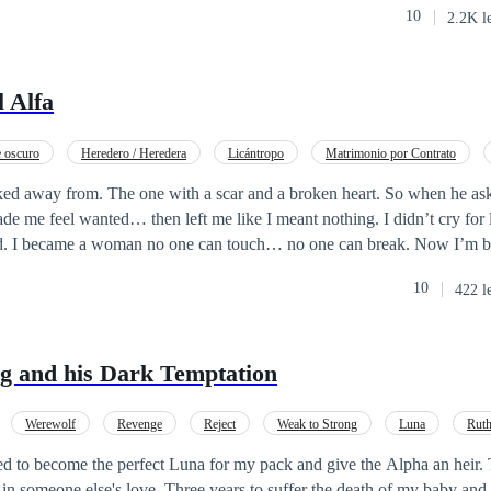
10
2.2K l
preciso momento, su corazón finalmente se rindió. Sin mirar atrás, fir
 su hijo. En solo un año de libertad, Isabela construyó un imperio y a
millones por cuenta propia, transformando el apellido "Frost" en sinóni
 Alfa
 Hasta que un día, el otrora intocable Maison Thorne la acorraló, supl
a e incluso llegando al extremo de aceptar ser solo su amante. Solo ento
 de aquella fachada de hielo, él la había amado profundamente durante 
 oscuro
Heredero / Heredera
Licántropo
Matrimonio por Contrato
gullo y los secretos los distanciaran.
from. The one with a scar and a broken heart. So when he asked for one night,
ecame a woman no one can touch… no one can break. Now I’m back. He looks at
. But his eyes still burn when they meet mine. His hands still reach f
10
422 l
e secret that can destroy him.
g and his Dark Temptation
Werewolf
Revenge
Reject
Weak to Strong
Luna
Ruth
lpha
ted to become the perfect Luna for my pack and give the Alpha an heir. 
er in someone else's love. Three years to suffer the death of my baby an