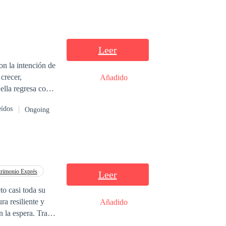
Leer
on la intención de
crecer,
Añadido
ella regresa con
n la sustituyó
eídos
Ongoing
favor de la
r de a ella,
va oportunidad
r a su mundo. En
ejos de ellos,
imientos
rimonio Exprés
Leer
to casi toda su
ra resiliente y
Añadido
 la espera. Tras
 indiferencia de