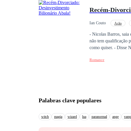
Recém-Divorcia
Ian Couto
Ação
Herdeiro/Herdeira
- Nicolas Barros, saia
não tem qualificação p
como quiser. - Disse N
a mesada que você me 
Romance
das ações! - Exclamou
Palabras clave populares
witch
magia
wizard
lua
paranormal
ange
vamp