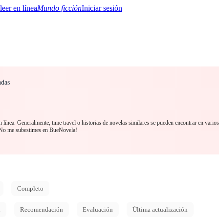
Mundo ficción
Iniciar sesión
adas
BTQ+
YA/TEEN
Paranormal
Misterio/Thriller
Oriental
Juegos
Historia
MM
n línea. Generalmente, time travel o historias de novelas similares se pueden encontrar en varios
 No me subestimes en BueNovela!
Completo
d
Recomendación
Evaluación
Última actualización