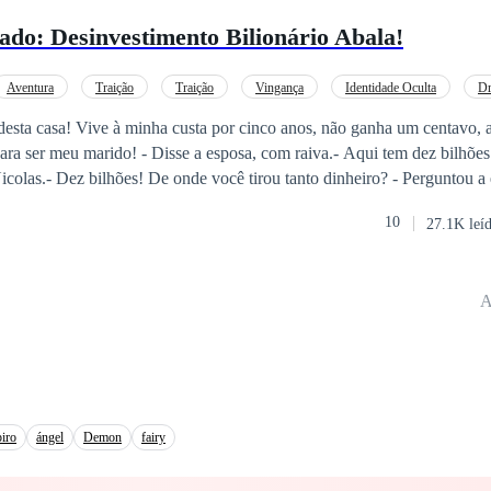
do: Desinvestimento Bilionário Abala!
Aventura
Traição
Traição
Vingança
Identidade Oculta
D
Gênio Médico
 desta casa! Vive à minha custa por cinco anos, não ganha um centavo, 
ara ser meu marido! - Disse a esposa, com raiva.- Aqui tem dez bilhões
icolas.- Dez bilhões! De onde você tirou tanto dinheiro? - Perguntou a
deu, investi em ações e ganhei. - Respondeu Nicolas.- Você é mesmo o
10
27.1K leí
 a esposa.
A
iro
ángel
Demon
fairy