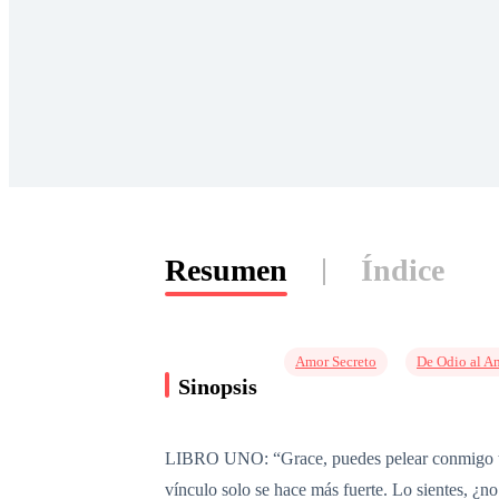
Resumen
Índice
Amor Secreto
De Odio al A
Sinopsis
LIBRO UNO: “Grace, puedes pelear conmigo todo
vínculo solo se hace más fuerte. Lo sientes, ¿n