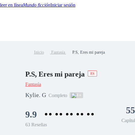
Mundo ficción
Iniciar sesión
Inicio
Fantasía
P.S, Eres mi pareja
BTQ+
YA/TEEN
Paranormal
Misterio/Thriller
Oriental
Juegos
Historia
MM
P.S, Eres mi pareja
ES
Fantasía
Kylie. G
4
Completo
55
9.9
Capítu
63 Reseñas