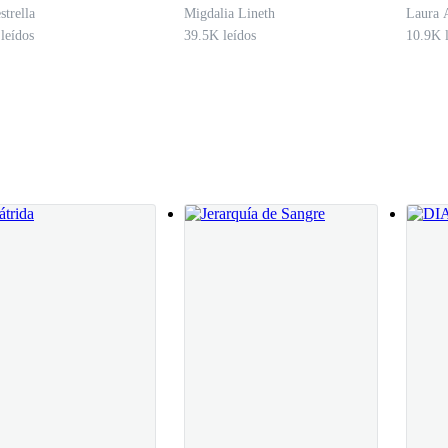
strella
Migdalia Lineth
Laura 
leídos
39.5K leídos
10.9K l