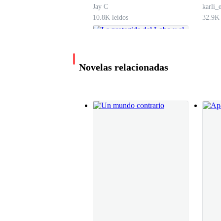
Jay C
karli_e
10.8K leídos
32.9K 
Novelas relacionadas
La protegida del Lobo
y el Demonio
Cassandra Hart
63.0K leídos