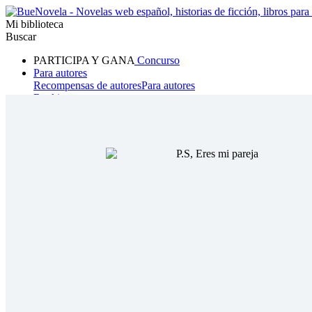
Mi biblioteca
Buscar
PARTICIPA Y GANA
Concurso
Para autores
Recompensas de autores
Para autores
Ranking
Navegar
Novelas
Cuentos Cortos
Todos
Romance
Hombre lobo
Mafia
Sistema
Fantasía
Urbano
LG