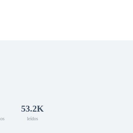
 Romance
Sci-Fi
Guerra
Otros
53.2K
los
leídos