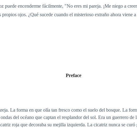
z puede encenderme fácilmente, "No eres mi pareja. ¡Me niego a creerlo!
s propios ojos. ¿Qué sucede cuando el misterioso extraño ahora viene a 
Preface
reja. La forma en que olía tan fresco como el suelo del bosque. La for
ondas del océano que captan el resplandor del sol. Era un guerrero de l
atriz roja que decoraba su mejilla izquierda. La cicatriz nunca se curó gr