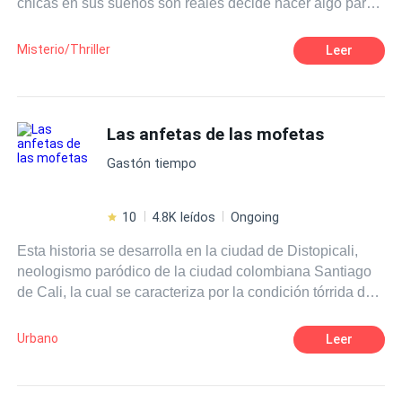
chicas en sus sueños son reales decide hacer algo para
salvarlas.
Misterio/Thriller
Leer
Las anfetas de las mofetas
Gastón tiempo
10
4.8K leídos
Ongoing
Esta historia se desarrolla en la ciudad de Distopicali,
neologismo paródico de la ciudad colombiana Santiago
de Cali, la cual se caracteriza por la condición tórrida de
su clima, las convulsas relaciones entre los individuos
que habitan los espacios. En ella se cuenta la historia de
Urbano
Leer
Tomás, un joven adulto incapaz de adaptarse a la
sociedad, un tipo megalomaniaco, lenguaras, incapaz de
contener el halito destructivo de sus palabras, que recorre