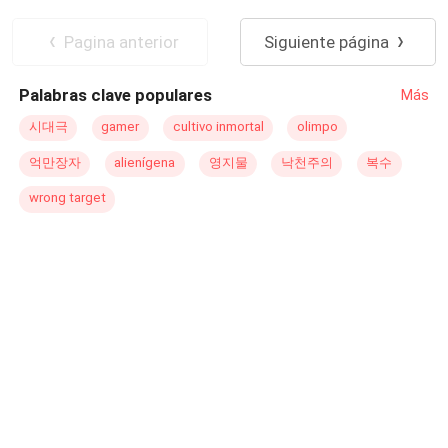
Pagina anterior
Siguiente página
Palabras clave populares
Más
시대극
gamer
cultivo inmortal
olimpo
억만장자
alienígena
영지물
낙천주의
복수
wrong target