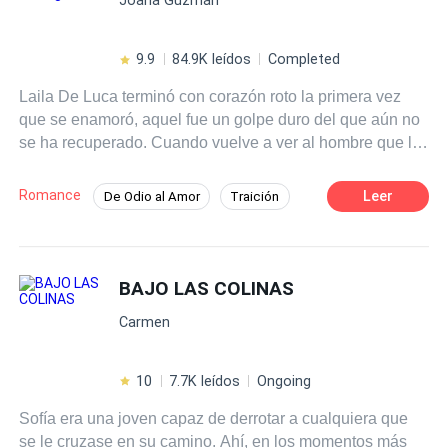
9.9
84.9K leídos
Completed
Laila De Luca terminó con corazón roto la primera vez
que se enamoró, aquel fue un golpe duro del que aún no
se ha recuperado. Cuando vuelve a ver al hombre que la
lastimó, la ira bulle dentro de ella. Debería haberle dicho
entonces todo aquello que había guardado por tantos
Romance
Leer
De Odio al Amor
Traición
años y no inventarse un novio falso. Por supuesto, esa no
Comedia
Ritmo Rápido
fue su única mala decisión. ¿En qué estaba pensando
cuando aceptó la ayuda de Michelle? Michelle Ranieri es
Contemporánea
CEO
un hombre que sabe lo que quiere. Construyó la cadena
BAJO LAS COLINAS
de restaurantes más famosa de país desde cero. No ha
Carmen
llegado tan lejos por detenerse ante los obstáculos y es
un hecho que nada lo va a detener de convencer a Laila
que están hechos el uno para el otro. Si tiene que fingir
10
7.7K leídos
Ongoing
ser su novio para ello, pues que así sea. Ella puede
Sofía era una joven capaz de derrotar a cualquiera que
poner todas las reglas que quiera, pero todo el mundo
se le cruzase en su camino. Ahí, en los momentos más
sabe que algunas reglas están hechas para romperse.