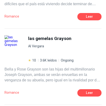
difíciles que el país está viviendo decide terminar de
trabajar para la agencia de Inteligencia nacional, luego
de presenciar el lado oscuro de la dictadura militar en
Romance
Leer
Chile. Después de unirse a la agencia descubre en el
camino las verdaderas intenciones cuando la vida de sus
amigos y su propia familia están en peligro. Esta historia
es sobre Sofía y, el amor que siente por su mejor amigo
las gemelas Grayson
Bruno. Es una arrolladora y fascinantes hazañas de
Al Vergara
acción. Tiene elementos de misterio e impacto histórico.
Suficientes para satisfacer a los fanáticos de muchos
géneros diferentes.
10
3.6K leídos
Ongoing
Bella y Rose Grayson son las hijas del multimillonario
Joseph Grayson, ambas se verán envueltas en la
venganza de su abuela, pero igual en la rivalidad por dos
hombres.
Romance
Leer