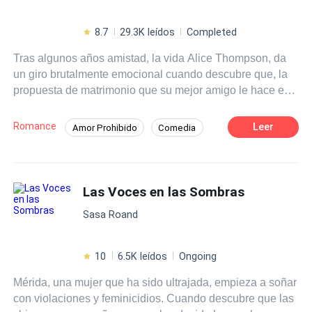
8.7
29.3K leídos
Completed
Tras algunos años amistad, la vida Alice Thompson, da
un giro brutalmente emocional cuando descubre que, la
propuesta de matrimonio que su mejor amigo le hace es
falsa, lo que parece ser una broma al principio,
desencadenará sentimientos que ninguno de ellos pensó
Romance
Leer
Amor Prohibido
Comedia
experimentar, esto se convertiría en el juego que, con el
Ritmo Rápido
Triángulo Amoroso
tiempo no se sabe quién apostaría más, ni hasta dónde
los llevaría... Dos historias... ¿serán capaces de
Campus
Heredero / Heredera
Ángel
sobrevivir juntas?
Las Voces en las Sombras
Arrogante
Romance oscuro
Sasa Roand
10
6.5K leídos
Ongoing
Mérida, una mujer que ha sido ultrajada, empieza a soñar
con violaciones y feminicidios. Cuando descubre que las