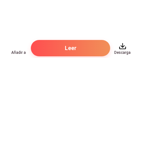
Leer
Añadir a
Descarga
Hot Genres
Romance
Recursos
Hombre lobo
Palabras clave
Redes Sociales
Mafia
Búsquedas calientes
Facebook grupo