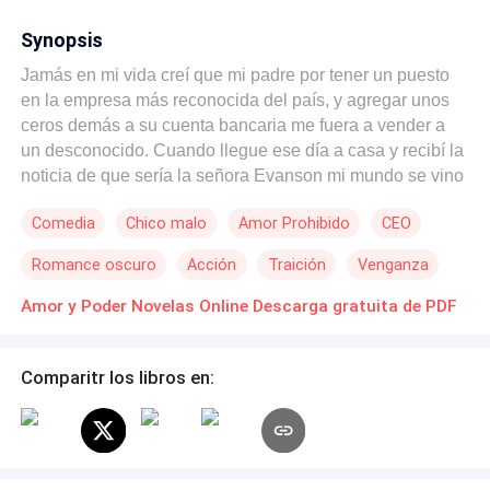
Synopsis
Jamás en mi vida creí que mi padre por tener un puesto
en la empresa más reconocida del país, y agregar unos
ceros demás a su cuenta bancaria me fuera a vender a
un desconocido. Cuando llegue ese día a casa y recibí la
noticia de que sería la señora Evanson mi mundo se vino
abajo, estaban pasando por encima de mi opinión, y lo
Comedia
Chico malo
Amor Prohibido
CEO
que más me afectaba de esa situación era mi novio,
Pensaba en cómo iba a decirle que sin mi consentimiento
Romance oscuro
Acción
Traición
Venganza
ya estaba comprometida con un hombre que nunca antes
había visto, era claro que eso arruinaría nuestro
Amor y Poder Novelas Online Descarga gratuita de PDF
noviazgo, o al menos eso creía. Con el pasar del tiempo
todo se fue complicando y muchas verdades salieron a
Comparitr los libros en:
luz dándome así un golpe muy bajo que me dejo sin
aliento, fue tan duro para mí, que no paraba de
preguntarme una sola cosa ¿Qué tiene más valor, si el
Amor, o la ambición por el Poder?