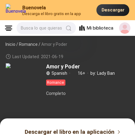
Buenovela
Descargar
Descarga el libro gratis en la app
Mi biblioteca
Busca lo que quieras
Inicio /
Romance
/
Amor y Poder
Last Updated: 2021-06-19
Amor y Poder
Spanish
·
16+
·
by: Lady Ban
Romance
Completo
Descargar el libro en la aplicación