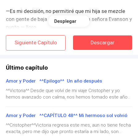
—Es mi decisión, no permitiré que mi hija se mezcle
con gente de baja sociedad, serás la señora Evanson y
Desplegar
punto — lloro.
Siguiente Capítulo
Descargar
—No pueden pasar por encima de mi opinión,
simplemente no lo acepto — miro al tal Cristopher.
Último capítulo
—Ya lo hice, no seas rebelde — Jensen morirá cuando
Amor y Poder ^^Epilogo^^ Un año después
se enteré.
^^Victoria^^ Desde que volví de mi viaje Cristopher y yo
hemos avanzado con calma, nos hemos tomado este año
para compartir y disfrutarnos. Ayer llegamos a la isla que
una vez visitamos, quede tan fascinada con este lugar que
—Déjanos solos Víctor — al fin habla. Mi padre sin
Amor y Poder ^^CAPÍTULO 48^^ Mi hermoso sol volvió
cada vez que podemos venimos aquí a amarnos.
rechinar se marcha dejándome con ese desconocido
Obviamente vivimos juntos, era de suponerse que al yo
^^Cristopher^^Victoria regresa este mes, aun no tiene fecha
— Es normal que actúes así, saber que te casarás con
regresar él volviera a casa conmigo. Ambos tomamos la
exacta, pero me dijo que pronto estaría a mi lado, son
alguien que no conoces debe ser difícil — posa sus
decisión de hacer cambios en el hogar, cambiamos el color,