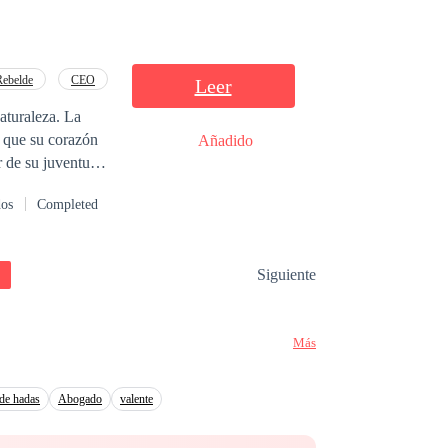
Rebelde
CEO
Leer
aturaleza. La
 que su corazón
Añadido
r de su juventud
dos
Completed
la única que podía
había amado...
Siguiente
Más
 de hadas
Abogado
valente