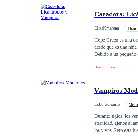
Cazadora: Lic
ElizaKmarena
Licánt
POV en primera person
Hope Green es una cazadora,
desde que es una niña p
Debido a un pequeño d
integrantes, tanto lic
Hombre lobo
niña, así como también encontrará l
encontrará amigos con 
Vampiros Mod
Lobo Solitario
Mister
Durante siglos, los v
eternidad, ajenos al a
los vivos. Pero esta h
aprende a mirarse en 