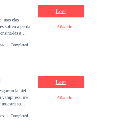
Leer
s sofreu a perda
Añadido
, mas o amor é
dos
Completed
verdadeiro.
Leer
sgarran la piel.
la vampiresa, me
Añadido
 muestra su
ro como
dos
Completed
necesito
uto curando sus