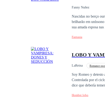
Fanny Nuñez
Nascidas no berço ouro da aristocracia romena, seus maridos escolherão o medalhão cada uma, mas elas
brilharão em uníssono
sua amada esposa nas garras licantropos e foi devastado pela dor. Dominik deve pr
agradá-lo. Uma delas é
Fantasia
verdadeiro e está dest
LOBO Y VAM
LaReina
Romance osc
Desafío a las Expectativ
Soy Romeo y detesto a 
Controlada por el cicl
dice que debería teme
preciada biblioteca. 
Hombre lobo
compañera. La bestia d
mantenerla con vida, 