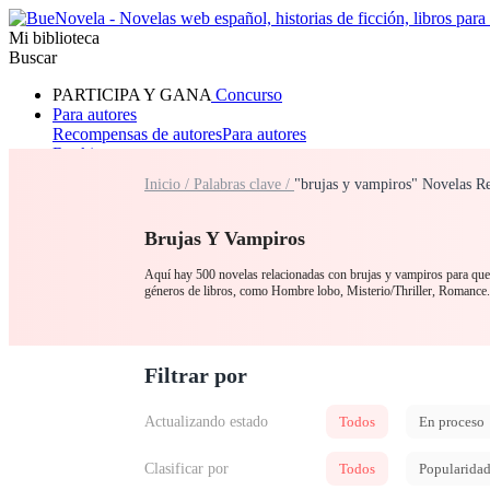
Mi biblioteca
Buscar
PARTICIPA Y GANA
Concurso
Para autores
Recompensas de autores
Para autores
Ranking
Navegar
Inicio /
Palabras clave /
"brujas y vampiros" Novelas R
Novelas
Cuentos Cortos
Todos
Romance
Hombre lobo
Mafia
Sistema
Fantasía
Urbano
LG
Brujas Y Vampiros
Aquí hay 500 novelas relacionadas con brujas y vampiros para que l
géneros de libros, como Hombre lobo, Misterio/Thriller, Romance
Filtrar por
Actualizando estado
Todos
En proceso
Clasificar por
Todos
Popularida