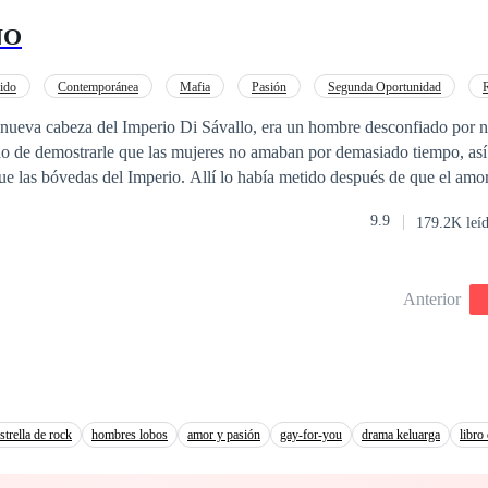
de más daño, incluso si tengo que dar mi vida por la suya.
NO
ido
Contemporánea
Mafia
Pasión
Segunda Oportunidad
Ritmo Rápido
 nueva cabeza del Imperio Di Sávallo, era un hombre desconfiado por n
do de demostrarle que las mujeres no amaban por demasiado tiempo, así
ue las bóvedas del Imperio. Allí lo había metido después de que el amo
as personitas que más quería en el
9.9
179.2K leí
ncontrarse con ella: Isabella Valenti, Bells, la mujer que más odiaba y 
nto se daría cuenta de que aquella nueva oportunidad con la mujer que 
Anterior
ciles de vencer.
strella de rock
hombres lobos
amor y pasión
gay-for-you
drama keluarga
libro