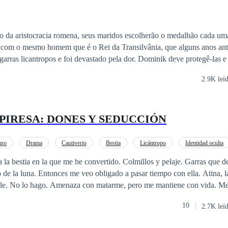
 com o mesmo homem que é o Rei da Transilvânia, que alguns anos ante
otegê-las e ensiná-las a
 reivindicada pelo rei licantropo e haverá sequestro, dor, medo, justiça
2.9K leí
inado a que nem mesmo o mais forte seja capaz de lidar com esse amor 
PIRESA: DONES Y SEDUCCIÓN
uro
Drama
Cautiverio
Bestia
Licántropo
Identidad oculta
as
Amor Prohibido
De Odio al Amor
la bestia en la que me he convertido. Colmillos y pelaje. Garras que de
o de la luna. Entonces me veo obligado a pasar tiempo con ella. Atina, 
rle. No lo hago. Amenaza con matarme, pero me mantiene con vida. Me
Como ratón de biblioteca, estoy enamorado. Como hombre lobo, la quie
10
2.7K leí
entro de mí quiere perseguirla, reclamarla. Hacerla mía. Pero primero 
porque la maldición sigue intentando arrebatarme a Atina. Aunque disfr