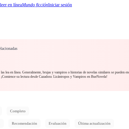
Mundo ficción
Iniciar sesión
elacionadas
BTQ+
YA/TEEN
Paranormal
Misterio/Thriller
Oriental
Juegos
Historia
MM
as lea en línea. Generalmente, brujas y vampiros o historias de novelas similares se pueden en
. ¡Comience su lectura desde Cazadora: Licántropos y Vampiros en BueNovela!
Completo
d
Recomendación
Evaluación
Última actualización