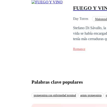
heridas, la protegeré 
FUEGO Y VI
Day Torres
Malentend
Diferencia de Edad
Stefano Di Sávallo, la
vida se había encarga
tenía más cerraduras q
lo abandonara sin explicaciones. Sin embargo, la enfermedad de una de l
Romance
mundo, lo obligó a ree
ayudarlo. Quizás Stefano se tragara su orgullo por un tiempo, pero el rencor... el rencor de un Di Sávallo no
conocía límites, y pro
venía con desafíos difí
Palabras clave populares
protagonista con enfermedad terminal
astuto protagonista
e