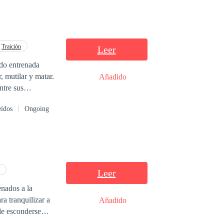
Traición
Leer
, mutilar y matar.
Añadido
ntre sus
ue le pintaron de
eídos
Ongoing
pciones y dolores,
Leer
enados a la
a tranquilizar a
Añadido
a de esconderse… y
oco es un hombre.