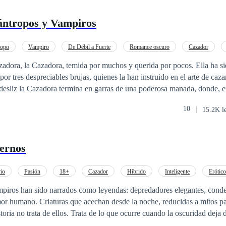
ántropos y Vampiros
ropo
Vampiro
De Débil a Fuerte
Romance oscuro
Cazador
a
Poder Femenino
Venganza
 la Cazadora, temida por muchos y querida por pocos. Ella ha sido entrenada
or tres despreciables brujas, quienes la han instruido en el arte de cazar
esliz la Cazadora termina en garras de una poderosa manada, donde, e
ántropos como vampiros, aprenderá que no todos son como las criaturas q
10
15.2K l
o que buscaba sin saberlo. No todo será un camino de rosas, pues
segundas intenciones, quienes solo la llevarán a sufrir constantes dece
tanto del corazón como físicos. ¿Estás dispuesto a conocer su historia?
ernos
io
Pasión
18+
Cazador
Híbrido
Inteligente
Erótico
ampiros han sido narrados como leyendas: depredadores elegantes, cond
mor humano. Criaturas que acechan desde la noche, reducidas a mitos par
istoria no trata de ellos. Trata de lo que ocurre cuando la oscuridad dej
el reflejo de un cuerpo que desea. Michel no es un monstruo, pero tamp