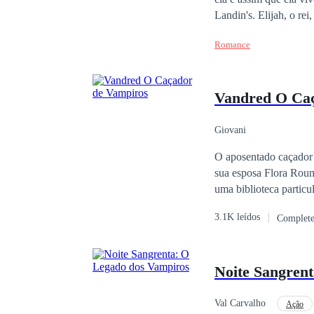
Landin's. Elijah, o re
controlador pode está
Romance
cruzam de uma maneira
Ambos não querem sucu
Vandred O Caç
Giovani
O aposentado caçador
sua esposa Flora Rounin Vandred, e
uma biblioteca particu
mundo. Após alguns ata
3.1K leídos
Complet
investigar as ocorrênc
Londres, Djord Vandr
como Kraftas. A linha
Noite Sangren
Vandred sobreviveu, e 
Londres sobre o seu po
Palácio de Buckingham
Val Carvalho
Ação