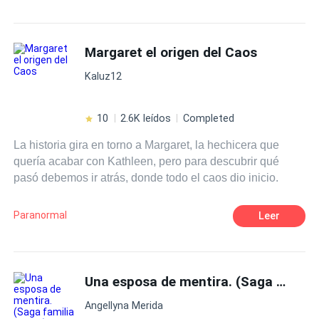
POV en tercera persona
Contemporánea
día antes de su boda donde se concreta una cita para
enfrentan, su amor se fortalece y se dan cuenta de que
verse por fin en persona y luego se verá que pasá.
sólo juntos podrán superar todos los obstáculos que se
Amor de casados
les presenten. ¿Podrá Kate librarse de su pasado y
Margaret el origen del Caos
Matrimonio por Contrato
Pasión
CEO
construir su futuro con Ethan?
Kaluz12
10
2.6K leídos
Completed
La historia gira en torno a Margaret, la hechicera que
quería acabar con Kathleen, pero para descubrir qué
pasó debemos ir atrás, donde todo el caos dio inicio.
Paranormal
Leer
Una esposa de mentira. (Saga familia Duque)
Angellyna Merida