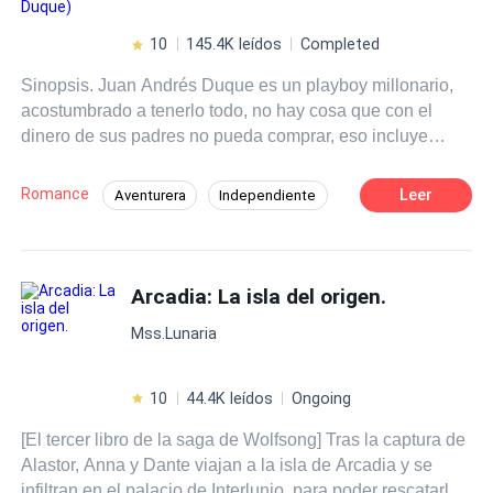
10
145.4K leídos
Completed
Sinopsis. Juan Andrés Duque es un playboy millonario,
acostumbrado a tenerlo todo, no hay cosa que con el
dinero de sus padres no pueda comprar, eso incluye
hasta mujeres. Jamás ha tomado la vida en serio, y cree
que el mundo gira a su alrededor. Paula Osorio es una
Romance
Leer
Aventurera
Independiente
muchacha de origen humilde, que guarda un oscuro
Traición
Mujeriego
Drama
secreto, a sus veintidós años es madre soltera, tiene un
pequeño de cinco años, y lucha cada día por sacarlo
POV en tercera persona
Venganza
adelante, a pesar de la enfermedad que cada día la
Arcadia: La isla del origen.
Matrimonio por Contrato
consume. Paula desesperada por conseguir dinero para
Mss.Lunaria
su operación, decide aceptar un empleo que jamás
imaginó, se convertirá en la esposa de mentira de Juan
Andrés Duque, aliada con los padres de él, para darle
10
44.4K leídos
Ongoing
una lección, y enseñarle que el mundo no es color de
[El tercer libro de la saga de Wolfsong] Tras la captura de
rosa como él piensa, y que la vida de una persona puede
Alastor, Anna y Dante viajan a la isla de Arcadia y se
dar un giro de ciento ochenta grados de forma
infiltran en el palacio de Interlunio, para poder rescatarlo,
inesperada. Solo existe un pequeño problema, a ella solo