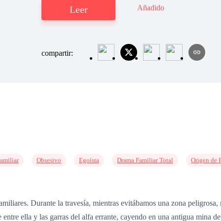
Añadido
Leer
compartir:
amiliar
Obsesivo
Egoísta
Drama Familiar Total
Origen de 
miliares. Durante la travesía, mientras evitábamos una zona peligrosa
 entre ella y las garras del alfa errante, cayendo en una antigua mina de