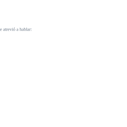
 atrevió a hablar:
o interrumpió:
iene cara para hacerse la víctima!