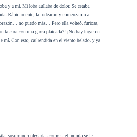
ba y a mí. Mi loba aullaba de dolor. Se estaba
Linda. Rápidamente, la rodearon y comenzaron a
 corazón… no puedo más… Pero ella volteó, furiosa,
n la cara con una garra plateada?! ¡No hay lugar en
 mí. Con esto, caí rendida en el viento helado, y ya
tia, susurrando plegarias como si el mundo se le