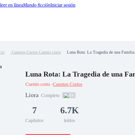
Mundo ficción
Iniciar sesión
cio
Cuentos Cortos Cuento corto
Luna Rota: La Tragedia de una Familia
BTQ+
YA/TEEN
Paranormal
Misterio/Thriller
Oriental
Juegos
Historia
MM
Luna Rota: La Tragedia de una Fa
Cuento corto ·
Cuentos Cortos
Liora
4
Completo
7
6.7K
Capítulos
leídos