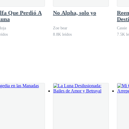
lfa Que Perdió A
No Alpha, solo yo
Reen
Luna
Dest
icas, se quedó a mi lado, quien, con los ojos enrojecidos, le marcó de
Roja
Zoe bear
Cassie
eídos
8.8K leídos
7.5K le
 su loba está a punto de desaparecer…
gas el juego? ¡Ni yo sabía que tenía ese talento para manipular!
más había perdido la conciencia, abrió lentamente los ojos y con una v