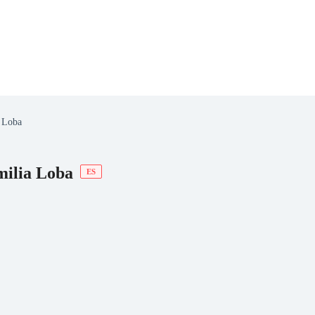
 Loba
 Romance
Sci-Fi
Guerra
Otros
milia Loba
ES