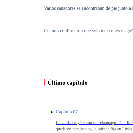
Varios sanadores se encontraban de pie junto a 
Cuando confirmaron que solo tenía unos rasguños
—Doña Teresa… Ariana fue envenenada con pl
El rostro de mi madre, que un segundo antes est
Último capítulo
—¿Ahora quiere fingir otra vez? ¿Llorar para qu
Capítulo 07
Sentí cómo la humillación me cubría como un oc
La verdad cayó como un relámpago. Don Rafa
quedaron paralizados, la mirada fija en Linda.