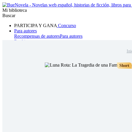
Mi biblioteca
Buscar
PARTICIPA Y GANA
Concurso
Para autores
Recompensas de autores
Para autores
Ranking
Navegar
Ini
Novelas
Cuentos Cortos
Todos
Romance
Hombre lobo
Mafia
Sistema
Fantasía
Urbano
LG
Short