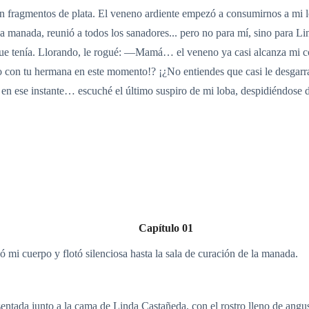
n fragmentos de plata. El veneno ardiente empezó a consumirnos a mi lo
la manada, reunió a todos los sanadores... pero no para mí, sino para 
s que tenía. Llorando, le rogué: —Mamá… el veneno ya casi alcanza mi
con tu hermana en este momento!? ¡¿No entiendes que casi le desgarra
en ese instante… escuché el último suspiro de mi loba, despidiéndose de
Capítulo 01
mi cuerpo y flotó silenciosa hasta la sala de curación de la manada.
ntada junto a la cama de Linda Castañeda, con el rostro lleno de angus