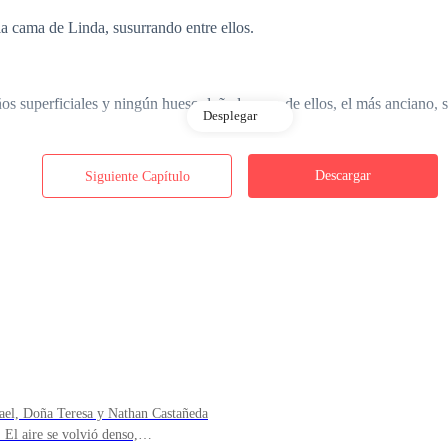
la cama de Linda, susurrando entre ellos.
 superficiales y ningún hueso dañado, uno de ellos, el más anciano, se
Desplegar
Descargar
Siguiente Capítulo
ata, parece grave. ¿Deberíamos…?
aba lleno de ternura, se endureció de golpe, y, con un tono venenoso, l
e alguien la compadezca? ¡Después de lo que le hizo a Linda, todavía t
éano helado. Aun en forma de espíritu, el pecho me ardía.
el, Doña Teresa y Nathan Castañeda
 El aire se volvió denso,