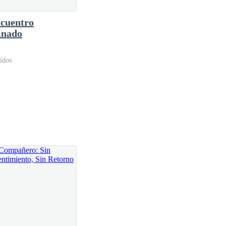
cuentro
inado
sesperada a mi madre:
ídos
oz dulce preguntó: