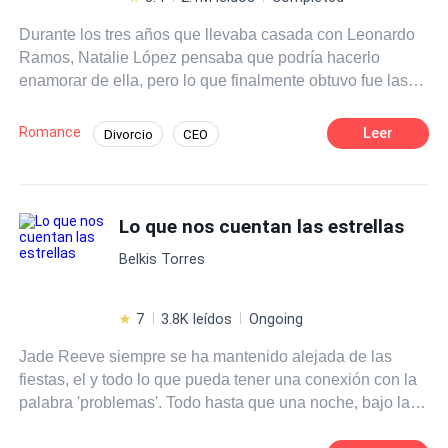
Durante los tres años que llevaba casada con Leonardo
Ramos, Natalie López pensaba que podría hacerlo
enamorar de ella, pero lo que finalmente obtuvo fue las
fotos íntimas de él y su propia hermana, Matilda López.
Finalmente, Natalie se rindió, decidiendo liberarlo y
Romance
Leer
Divorcio
CEO
liberarse a sí misma. Sin embargo, cuando entregó el
Ritmo Rápido
Infidelidad
acuerdo de divorcio al hombre, él lo desgarró delante de
ella, empujándola contra la pared. —¡Natalie, no habrá
Independiente
Romance oscuro
divorcio a menos que yo muera! Mirando lo furioso que
Lo que nos cuentan las estrellas
Comedia
Diferencia de Edad
estaba, los ojos de Natalie no se mostraban nada más
Belkis Torres
que indiferencia. —Leonardo, entre Matilda y yo, sólo
puedes elegir a una. Eventualmente, él eligió a Matilda.
Pero cuando realmente perdió a Natalie, se dio cuenta de
7
3.8K leídos
Ongoing
que se había enamorado de ella...
Jade Reeve siempre se ha mantenido alejada de las
fiestas, el y todo lo que pueda tener una conexión con la
palabra 'problemas'. Todo hasta que una noche, bajo la
influencia de este, comete uno de los errores más