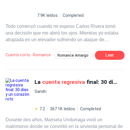
7.9K leídos
Completed
Todo comenzó cuando mi esposo Carlos Rivera tomó
una decisión que me abrió los ojos. Mientras yo estaba
atrapada en un elevador sufriendo un ataque de
claustrofobia, él prefirió llevarle medicinas para el
resfriado a su asistente. Ese fue el momento en que
Cuento corto · Romance
Leer
Romance Amargo
decidí divorciarme. Cuando le presenté los papeles del
Giro Inesperado
Egoísta
divorcio, Carlos los firmó entre risas, comentándole con
arrogancia a su amigo: —Solo está haciendo un
Independiente
Arrepentirse
berrinche. Sus padres ya fallecieron, es imposible que
La
cuenta regresiva
final: 30 días y un corazón roto
Cuenta Regresiva
realmente se divorcie de mí. —Además —continuó—, el
Sandri
periodo de reflexión para el divorcio es de treinta días,
¿no? Si se arrepiente y yo, magnánimamente, decido no
tenerlo en cuenta, seguro regresará. Al día siguiente,
7.2
367.1K leídos
Completed
publicó una foto con su asistente como pareja,
Durante dos años, Marisela Undurraga vivió un
escribiendo: "Documentando cada uno de tus adorables
matrimonio donde se convirtió en la sirvienta personal de
momentos." Fui contando los días. Tranquilamente