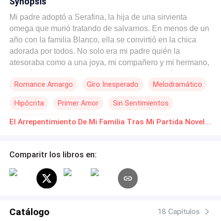
Synopsis
Mi padre adoptó a Serafina, la hija de una sirvienta
omega que murió tratando de salvarnos. En menos de un
año con la familia Blanco, ella se convirtió en la chica
adorada por todos. No solo era mi padre quién la
atesoraba como a una joya, mi compañero y mi hermano,
también empezaron a preferirla antes que a mí. Cuando
Romance Amargo
Giro Inesperado
Melodramático
Serafina, «por accidente», dejó caer al fuego el collar que
mi madre me heredó y este se vio reducido a cenizas, mi
Hipócrita
Primer Amor
Sin Sentimientos
padre dijo que debíamos dejar el pasado atrás, y, luego,
se deshizo de todo lo que le pertenecía a mi madre.
Reconciliación
Arrepentirse
Cuenta Regresiva
El Arrepentimiento De Mi Familia Tras Mi Partida Novelas Online Descarga gratuita de PDF
Serafina incluso quiso arrebatarme el antídoto contra la
plata que había desarrollado para honrar la memoria de
mi madre, ya que ella había muerto por envenenamiento
Comparitr los libros en:
por plata. Para obligarme a entregarle mi investigación a
Serafina, Damián, mi amor de la infancia y futuro
compañero, llegó a amenazarme con cancelar nuestra
ceremonia de apareamiento. Sin embargo, cuando dejé
de pelear con Serafina y me fui de casa para siempre,
Catálogo
18 Capítulos