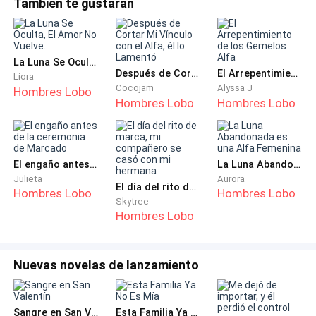
También te gustarán
compañeros, así que siempre creí que pasaríamos la
del mundo de hombres lobo, y aunque yo solo era una
vida juntos.
asistente, en esos tres meses había aprendido más que en
mis más de veinte años anteriores.Incluso jun
Pero ni siquiera tras el paso de los años, me había
La Luna Se Oculta, El Amor No Vuelve.
Después de Cortar Mi Vínculo con el Alfa, él lo Lamentó
El Arrepentimiento de los Gemelos Alfa
marcado oficialmente, y la ceremonia de
Liora
Cocojam
Alyssa J
Hombres Lobo
apareamiento que me había prometido parecía cada
Hombres Lobo
Hombres Lobo
vez más lejana.
Ni los lazos de sangre, ni el amor de la infancia, nada
El engaño antes de la ceremonia de Marcado
La Luna Abandonada es una Alfa Femenina
de eso importaba tanto como el lugar que ocupaba
Julieta
Aurora
Sera en sus corazones.
El día del rito de marca, mi compañero se casó con mi hermana
Hombres Lobo
Hombres Lobo
Skytree
Hombres Lobo
Estaba cansada de luchar por migajas de afecto.
Esperaba que me dejaran ir, porque elegí alejarme.
Nuevas novelas de lanzamiento
***
Sangre en San Valentín
Esta Familia Ya No Es Mía