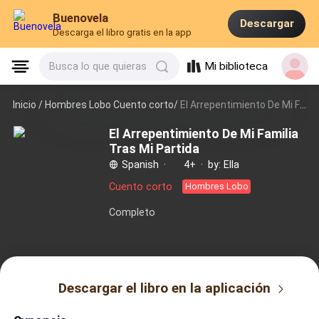
Buenovela
Descargar
Descarga el libro gratis en la app
Mi biblioteca
Busca lo que quieras
Inicio /
Hombres Lobo Cuento corto/
El Arrepentimiento De Mi Familia Tras Mi Partida
El Arrepentimiento De Mi Familia
Tras Mi Partida
Spanish
·
4+
·
by: Ella
Cuento corto
Hombres Lobo
Completo
Descargar el libro en la aplicación