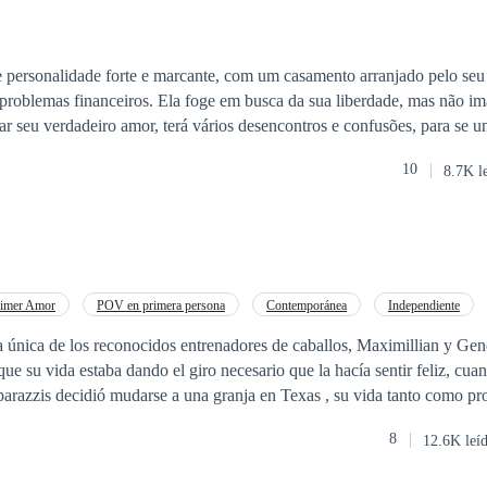
personalidade forte e marcante, com um casamento arranjado pelo seu
 problemas financeiros. Ela foge em busca da sua liberdade, mas não i
rar seu verdadeiro amor, terá vários desencontros e confusões, para se un
nso até encontra-la, para que cumpra o contrato de casamento, seria a 
10
8.7K l
a isso tivesse que sacrificar sua filha. Era uma questão de honra para
a sua liberdade, principalmente agora que tinha encontrado seu amor.
rimer Amor
POV en primera persona
Contemporánea
Independiente
as
CEO
Reencuentro de Amantes
ija única de los reconocidos entrenadores de caballos, Maximillian y Gene
que su vida estaba dando el giro necesario que la hacía sentir feliz, cua
parazzis decidió mudarse a una granja en Texas , su vida tanto como pr
ro en su corazón aun sentía un vacío debido a que el único que amo le
8
12.6K leí
un seguía amándolo pero ella se había dado por vencida porque pensó q
 es uno de Los empresarios más jóvenes y codiciado, el es conocido 