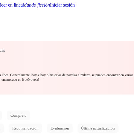
Mundo ficción
Iniciar sesión
das
BTQ+
YA/TEEN
Paranormal
Misterio/Thriller
Oriental
Juegos
Historia
MM
 línea. Generalmente, boy x boy o historias de novelas similares se pueden encontrar en varios 
y enamorado en BueNovela!
Completo
d
Recomendación
Evaluación
Última actualización