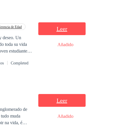
erencia de Edad
Leer
 y deseo. Un
Añadido
joven estudiante
dos
Completed
creía enterrados.
zón. Lo que
Leer
conglomerado de
s tudo muda
Añadido
o. Mas é quando