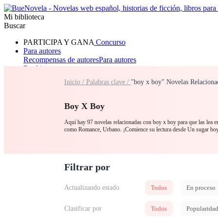
Mi biblioteca
Buscar
PARTICIPA Y GANA
Concurso
Para autores
Recompensas de autores
Para autores
Ranking
Navegar
Inicio /
Palabras clave /
"boy x boy" Novelas Relaciona
Novelas
Cuentos Cortos
Todos
Romance
Hombre lobo
Mafia
Sistema
Fantasía
Urbano
LG
Boy X Boy
Aquí hay 97 novelas relacionadas con boy x boy para que las lea en
como Romance, Urbano. ¡Comience su lectura desde Un sugar bo
Filtrar por
Actualizando estado
Todos
En proceso
Clasificar por
Todos
Popularida