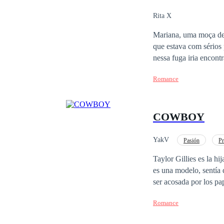
Rita X
Mariana, uma moça de 
que estava com sérios
nessa fuga iria encont
Seu pai não dará desca
Romance
empresa, mesmo que par
lutaria até o fim, pel
COWBOY
YakV
Pasión
P
Desafío a las Expectativ
Taylor Gillies es la h
es una modelo, sentía 
ser acosada por los pa
privada de lo mejor pe
Romance
hace casi diez años, a
jamás. Henry O’Connor