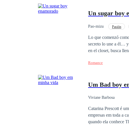
Un sugar boy 
Pao-mizu
Pasión
MxM
Segunda O
Lo que comenzó como u
secreto lo une a él… y a su hija. ♡⁀➷♡ Omar, un viudo de cincuenta y tre
en el closet, busca lle
de enfermería con una mirada
Romance
aventura prohibida se 
Pero el pasado de Kevin no está di
artista que aún sueña c
Um Bad boy e
ninguno imagina es que Mariana es la hi
quedarán atrapados en un triáng
destruirlo todo?
Viviane Barbosa
Catarina Prescott é u
empresas em toda a cap
quando ela conhece Théo, um bad boy 
apaixonado por carro 