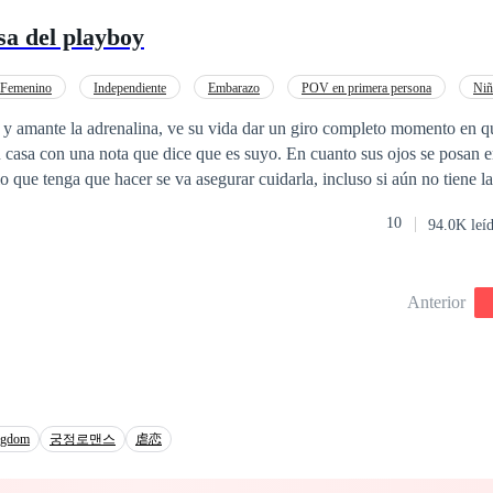
nversiones, todo seguía yendo de maravilla para el, había trabajado dem
sa del playboy
hora, se había mudado a su hacienda hacía algunos años debido a que to
necesidad de ir a la ciudad a menos que fuera para verse con inversionist
recordaba a su primer amor y amor de su vida, a la cual había perdido 
 Femenino
Independiente
Embarazo
POV en primera persona
Niñ
ue su padre lo obligó a tener que dejarla, nunca se había olvidado de el
o
Amor dulce
 volver a verla, más nunca pudo hacerlo hasta ahora. ¿Que pasara cuan
 Ella no esta lista para volver a verlo y mucho menos para tener una cha
cer se va asegurar cuidarla, incluso si aún no tiene la certeza que en
ez años aun no encontraba la fuerza para volver a verlo, así que la me
s más fácil decirlo que hacerlo. Nerea Vitale no puede ignorar hecho que su
ir.
10
94.0K leí
pero pasar tiempo con él no es lo mejor para su salud mental, ya es difíc
uede suceder entre ellos, cada vez que se reúnen. ¿Cuánto tiempo puede
mientos comiencen a aflorar?
Anterior
ngdom
궁정로맨스
虐恋