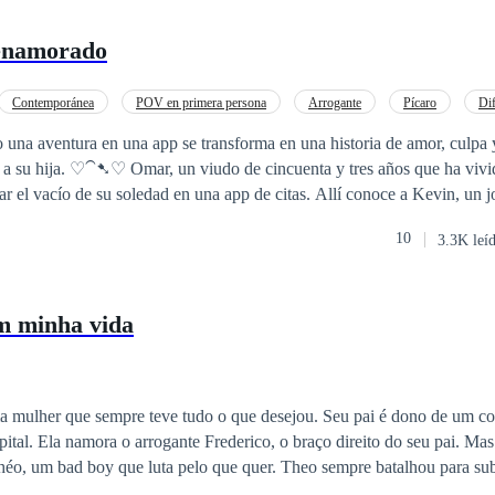
enamorado
Contemporánea
POV en primera persona
Arrogante
Pícaro
Dif
portunidad
na aventura en una app se transforma en una historia de amor, culpa
s años que ha vivido toda su vida
nar el vacío de su soledad en una app de citas. Allí conoce a Kevin, un 
 inocente… y un secreto tan oscuro como irresistible. Lo que empieza como una
10
3.3K leí
convierte en una pasión desbordante que despierta en Omar deseos que 
spuesto a quedarse en silencio. Todo se complica cuando Mariana, una
on el amor verdadero, se cruza en la vida de Kevin… y logra robarle el cora
m minha vida
ja menor de Omar. Entre la pasión, la culpa y el deseo, los tres
ulo donde amar puede ser el peor pecado. ¿Hasta dónde se puede amar sin
ma mulher que sempre teve tudo o que desejou. Seu pai é dono de um 
ital. Ela namora o arrogante Frederico, o braço direito do seu pai. Ma
que luta pelo que quer. Theo sempre batalhou para subir na vida, é
e velocidade. Nunca teve nada de mão beijada, e é um mulherengo nat