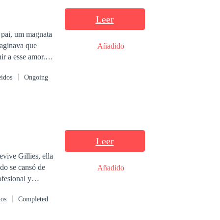
Leer
 pai, um magnata
maginava que
Añadido
ir a esse amor.
salvação da sua
eídos
Ongoing
 ele. Mas Mariana
Leer
vive Gillies, ella
ndo se cansó de
Añadido
ofesional y
 rompió el corazón
dos
Completed
ue no lo vería
por toda America