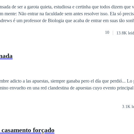
 Acelerado
Adolescente
sada de ser a garota quieta, estudiosa e certinha que todos dizem que 
 mente: Não entrar na faculdade sem antes resolver isso. Ela só precis
o para dar uma palestra sobre sexualidade na adolescência em um colégio
10
13.8K leí
ruzam e Shane fará uma proposta no mínimo irrecusável a Thomas.
nada
ombre adicto a las apuestas, siempre ganaba pero el día que perdió... Lo
rmino envuelto en una red clandestina de apuestas cuyo evento principal 
3.1K l
 casamento forçado