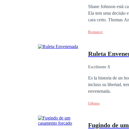
Aventura
Enredo
Shane Johnson está can
Ela tem uma decisão em
cara certo. Thomas Andrews é um professor de Biologia que acaba de entrar em suas tão sonhadas férias logo
após ter sido convidad
Romance
caminho dos dois se c
Ruleta Envene
Escribiente X
Es la historia de un h
incluso su libertad, te
envenenada.
Urbano
Fugindo de um