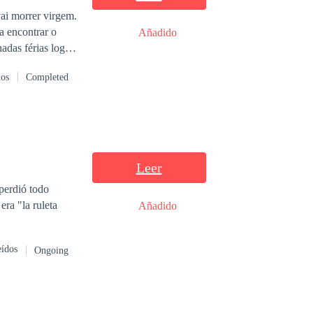
vai morrer virgem.
a encontrar o
Añadido
 local. O
dos
Completed
Leer
 perdió todo
era "la ruleta
Añadido
eídos
Ongoing