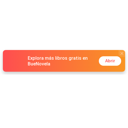
Explora más libros gratis en
Abrir
BueNovela
Hot Genres
Romance
Recursos
Hombre lobo