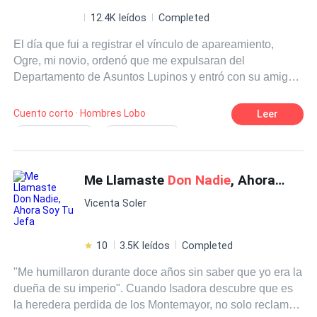
12.4K leídos
Completed
El día que fui a registrar el vínculo de apareamiento,
Ogre, mi novio, ordenó que me expulsaran del
Departamento de Asuntos Lupinos y entró con su amiga
de la infancia. Al verme sentada en el suelo, incapaz de
creer lo ocurrido, ni siquiera pestañeó. —Los hijos de
Cuento corto · Hombres Lobo
Leer
Hayley necesitan la ciudadanía de la manada A. Cuando
Giro Inesperado
Melodramático
anulemos el registro, me casaré contigo. Todos creyeron
Satisfacción/Poder
que yo, tan devota, esperaría obedientemente otro mes.
Al fin y al cabo, ya lo había esperado siete años. Pero
Me Llamaste
Don Nadie
, Ahora Soy Tu Jefa
Amigos de la Infancia
Egoísta
esa noche hice algo impensable: Acepté el matrimonio
Amor Incondicional
Acoso
Venganza
Vicenta Soler
arreglado por mis padres y partí en silencio hacia la
manada L. Desapareciendo por completo de su mundo.
Dejar en ridículo
Tres años después, regresé a mi territorio natal para
10
3.5K leídos
Completed
visitar a mi familia. Mi compañero, actual presidente de
"Me humillaron durante doce años sin saber que yo era la
licántropos, tenía asuntos urgentes del consejo, así que
dueña de su imperio". Cuando Isadora descubre que es
envió a un subordinado a recogerme al aeropuerto.
la heredera perdida de los Montemayor, no solo reclama
Nunca esperé toparme con Ogre tras tres años de