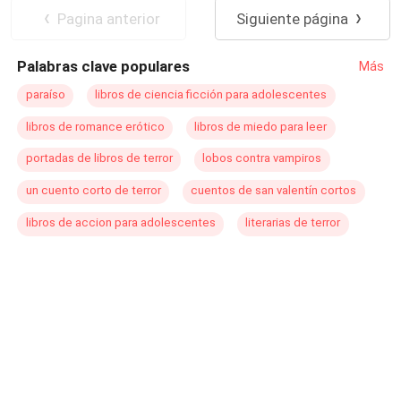
entre organizaciones, sus verdaderos planes apuntan
imaginaba... "¿Quién es usted? ¿No eras sólo un
Diferencia de Edad
Traición
Pagina anterior
Siguiente página
directamente a las personas que Nicola más ama. Los
jardinero?". - preguntó ella. "¡Puedo ser lo que quieras,
Primer Amor
ataques comienzan sin dar tregua. Nicola y los demás se
ragazza!"
Palabras clave populares
Más
enfrentarán esta nueva amenaza juntos, pero... ¿lo será
así hasta el final? En esta guerra, donde los lazos de
paraíso
libros de ciencia ficción para adolescentes
sangre y la lealtad serán puestos a prueba, Nicola y los
libros de romance erótico
libros de miedo para leer
suyos aprenderán que no importa cuán fuertes se hayan
vuelto, el pasado siempre encuentra la manera de
portadas de libros de terror
lobos contra vampiros
regresar… y con él, sus secretos más oscuros.
un cuento corto de terror
cuentos de san valentín cortos
libros de accion para adolescentes
literarias de terror