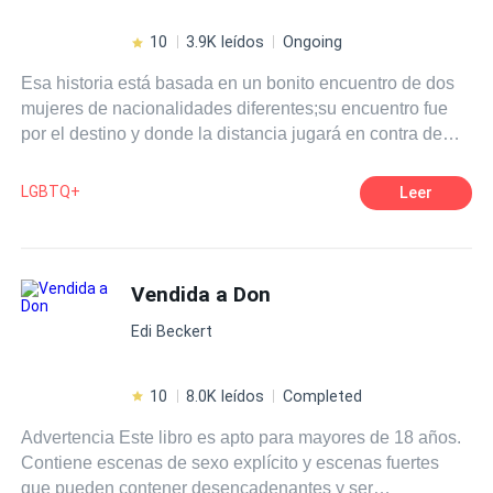
hasta dónde iría alguien para arrebatártelo?
10
3.9K leídos
Ongoing
Esa historia está basada en un bonito encuentro de dos
mujeres de nacionalidades diferentes;su encuentro fue
por el destino y donde la distancia jugará en contra de
sus sentimientos.... Amor
verdadero,amistad,distanciamiento,confusión,entre
LGBTQ+
Leer
otros...
Vendida a Don
Edi Beckert
10
8.0K leídos
Completed
Advertencia Este libro es apto para mayores de 18 años.
Contiene escenas de sexo explícito y escenas fuertes
que pueden contener desencadenantes y ser