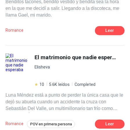
Benditos tacones, bendito vestido y bendita sea la hora
entre el odio y la atracción. Mientras secretos del pasado
en la que me decidí a salir. Llegando a la discoteca, me
salen a la luz y la guerra entre familias se intensifica,
llama Gael, mi marido.
Amira deberá decidir si seguir el destino que otros
eligieron para ella… o arriesgarlo todo por el hombre que
juró destruirla.
Romance
Leer
El matrimonio que nadie esperaba
Elisheva
10
5.6K leídos
Completed
Luna Méndez está a punto de perder la única casa que le
dejó su abuela cuando un accidente la cruza con
Sebastián Del Valle, un multimillonario tan frío como
poderoso. Él le hace una propuesta impensable: pagar su
deuda a cambio de un matrimonio por un año. Lo que
Romance
Leer
POV en primera persona
comienza como un contrato sin sentimientos pronto se