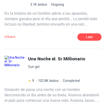
era despertar a curiosidade de Oliver. Cético, implacável
3.1K leídos
Ongoing
e gestor do local, Oliver não acredita em coincidências e
Es la historia de un hombre adicto a las apuestas,
muito menos em histórias mal contadas. Ele vê através
siempre ganaba pero el día que perdió... Lo perdió todo
da agilidade de Maya e da sua resistência em ser
incluso su libertad, termino envuelto en una red
ajudada. Para ele, ela é um problema em potencial; para
clandestina de apuestas cuyo evento principal era "la
ela, ele é um perigo que pode devolvê-la ao seu algoz
ruleta envenenada.
com um simples telefonema. Entre copos de vodka,
Urbano
Leer
segredos guardados a sete chaves e a proteção vigilante
de uma equipe que conhece bem o peso da opressão,
Maya terá que decidir se pode confiar em Oliver, um
homem que detesta desconfiança, mas que adora o
Una Noche el. Sr Millionario
controle. Em um mundo de sombras e mentiras, a
Sun girl
verdade pode ser a única coisa capaz de salvá-la... ou de
destruí-la.
9
102.8K leídos
Completed
Después de pasar una noche con un hombre
desconocido el día antes de su boda, Arianna abandonó
el país para comenzar una nueva vida. Arianna Jason, de
22 años, vivió su vida complaciendo a quienes más