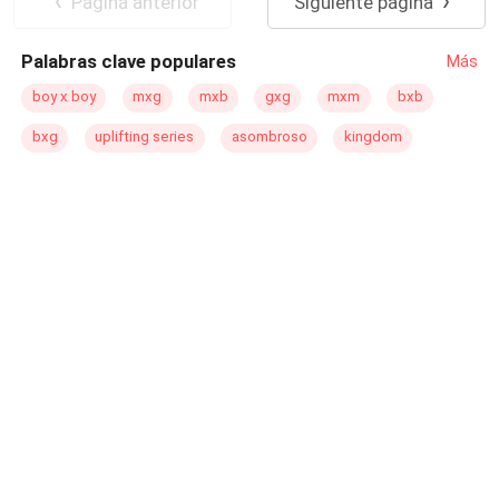
Pagina anterior
Siguiente página
Diferencia de Edad
Palabras clave populares
Más
boy x boy
mxg
mxb
gxg
mxm
bxb
bxg
uplifting series
asombroso
kingdom