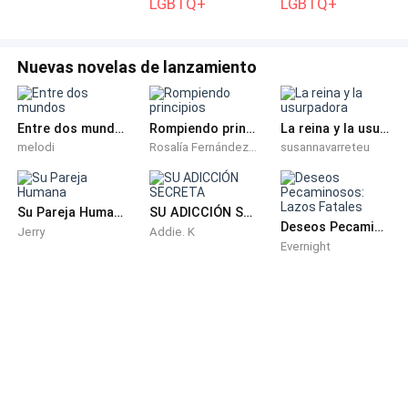
LGBTQ+
LGBTQ+
Nuevas novelas de lanzamiento
Entre dos mundos
Rompiendo principios
La reina y la usurpadora
melodi
Rosalía Fernández de Córdova
susannavarreteu
Su Pareja Humana
SU ADICCIÓN SECRETA
Deseos Pecaminosos: Lazos Fatales
Jerry
Addie. K
Evernight