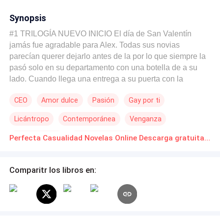
Synopsis
#1 TRILOGÍA NUEVO INICIO El día de San Valentín
jamás fue agradable para Alex. Todas sus novias
parecían querer dejarlo antes de la por lo que siempre la
pasó solo en su departamento con una botella de a su
lado. Cuando llega una entrega a su puerta con la
dirección del departamento junto al suyo, Alex decide
CEO
Amor dulce
Pasión
Gay por ti
dársela él mismo. No esperaba encontrar un chico de
cabello dorado y ojos de ángel del otro lado. ¿Es el
Licántropo
Contemporánea
Venganza
momento de empezar otra vez?
Independiente
Diferencia de Edad
Perfecta Casualidad Novelas Online Descarga gratuita de PDF
Comparitr los libros en: