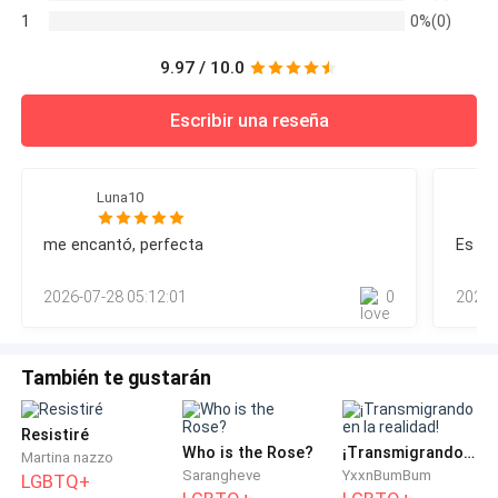
1
0%(0)
9.97 / 10.0
Escribir una reseña
Luna10
me encantó, perfecta
Es la 
2026-07-28 05:12:01
0
2025-
También te gustarán
Resistiré
Who is the Rose?
¡Transmigrando en la realidad!
Martina nazzo
Sarangheve
YxxnBumBum
LGBTQ+