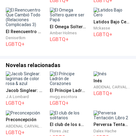
LGBTQ+
LGBTQ+
Latidos Bajo Cero
El Omega Soltero quiere ser Papá
Mckasse
El Reencuentro Que Cambió Todo (Relaciones Complicadas 3)
Amber Holmes
LGBTQ+
Denisetkm
LGBTQ+
LGBTQ+
Novelas relacionadas
Inés
ABDENAL CARVALHO
Jacob Singlear: lagrimas de color rosa & azul
El Príncipe Ladrón de Corazones
LGBTQ+
J.A Lombard
mvgg.escritora
LGBTQ+
LGBTQ+
Preconcepción
El club de los solitarios
Perversa Tentación: Libro 2
ABDENAL CARVALHO
Flores Jaz
Dalex Hache
LGBTQ+