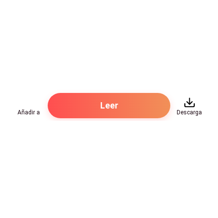
Leer
Añadir a
Descarga
Hot Genres
Romance
Recursos
Hombre lobo