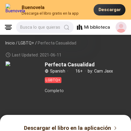
Buenovela
Descargar
Descarga el libro gratis en la app
Mi biblioteca
Busca lo que quieras
Inicio /
LGBTQ+
/
Perfecta Casualidad
Last Updated: 2021-06-11
Perfecta Casualidad
Spanish
·
16+
·
by: Cam Jaxx
LGBTQ+
Completo
Descargar el libro en la aplicación