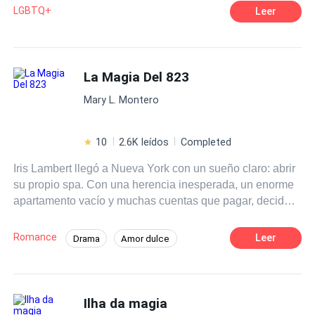
Adam descubriendo fantasmas de su pasado.
Lamento los errores que pueda contener a nivel narrativo
LGBTQ+
Leer
como ortográfico o gramático.
La Magia Del 823
Mary L. Montero
10
2.6K leídos
Completed
Iris Lambert llegó a Nueva York con un sueño claro: abrir
su propio spa. Con una herencia inesperada, un enorme
apartamento vacío y muchas cuentas que pagar, decide
rentar una habitación. Lo que no esperaba era que su
nuevo inquilino fuera Hugo Barnard, un oncólogo
Romance
Leer
Drama
Amor dulce
brillante y reservado que parece tan fuera de lugar en su
Pasión
Doctor
Chica buena
vida como en la caótica ciudad.Hugo busca algo sencillo:
un lugar donde desconectarse del agotador ritmo de su
Amor a Primera Vista
De Débil a Fuerte
trabajo y la presión de su familia. Pero convivir con Iris,
Ilha da magia
con su energía imparable, su risa contagiosa y su