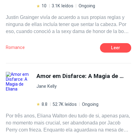
10
3.1K leídos
Ongoing
Justin Grainger vivía de acuerdo a sus propias reglas y
ninguna de ellas incluía tener que sentar la cabeza. Por
eso, cuando conoció a la sexy dama de honor de la boda
de su hermano, sólo pensó en seducirla y en disfrutar de
una semana de pasión sin compromisos. Pero al final de
Romance
Leer
la semana, Justin tenía la sensación de que había
perdido algo más que una amante... Hannah cayó en la
tentación que Justin le ofrecía y lo siguió en aquel
torbellino de sensaciones sabiendo que era algo
Amor em Disfarce: A Magia de Eliana
temporal... pero deseando que fuera algo más. Y sin
Jane Kelly
sospechar que podía haber consecuencias...
8.8
52.7K leídos
Ongoing
Por três anos, Eliana Walton deu tudo de si, apenas para,
no momento mais crucial, ser abandonada por Jacob
Perry com frieza. Enquanto ela aguardava na mesa de
cirurgia, a resposta dele foi gelada e cortante: — A vida