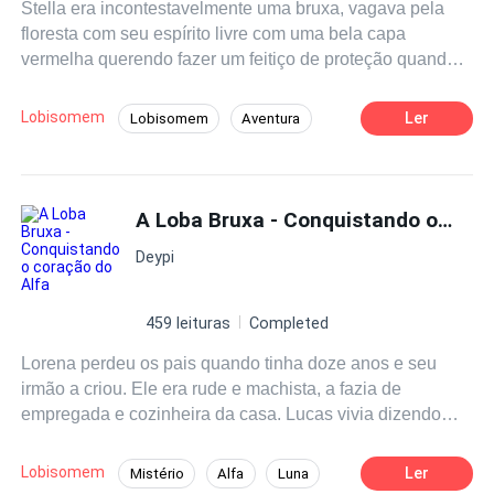
Stella era incontestavelmente uma bruxa, vagava pela
toda libertação vem sem sacrifício.
floresta com seu espírito livre com uma bela capa
vermelha querendo fazer um feitiço de proteção quando
seus olhos avistaram Luke, o Alpha da matilha sul, ela
sabia que criaturas diferentes existiam e habitavam em
Lobisomem
Ler
Lobisomem
Aventura
meio aos humanos: ela podia sentir suas energias
Ação
Híbrido
Amor à Primeira Vista
misturadas em meio a floresta. Agora quando seus olhos
se cruzaram em meio aquele noite nebulosa ele sabia
que ela seria sua luna, ele pôde sentir a conexão mais
A Loba Bruxa - Conquistando o coração do Alfa
profunda, mas sua mente vagueava, por que ela tinha
Deypi
que ser uma bruxa ? Conseguirão deixar as diferenças
de lado e se entregarem por fim aos sentimentos ?
459 leituras
Completed
Lorena perdeu os pais quando tinha doze anos e seu
irmão a criou. Ele era rude e machista, a fazia de
empregada e cozinheira da casa. Lucas vivia dizendo
que ela era muito franzina e quando se transformasse,
seria uma ômega. Ela fez 16 anos, a idade da mudança,
Lobisomem
Ler
Mistério
Alfa
Luna
mas sua loba não saiu e seu irmão passou a escondê-la