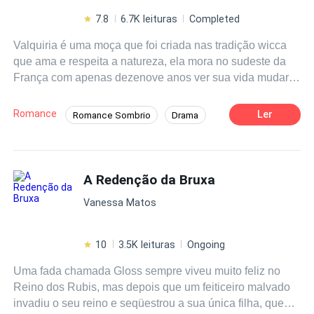
7.8
6.7K leituras
Completed
Valquiria é uma moça que foi criada nas tradição wicca
que ama e respeita a natureza, ela mora no sudeste da
França com apenas dezenove anos ver sua vida mudar
com o início da caçada as bruxa no século XV. Willian
Fox e um grande general de trinta anos respeitado em
Romance
Ler
Romance Sombrio
Drama
toda Europa, que se apaixona perdidamente por uma
Amor e Ódio
Obcecado
Frio e Cruel
menina acusada de bruxaria, deste que ele colocou os
olhos nela ele se enfeitiçou por aqueles olhos azuis
Militar
Arrependimento Pós-Morte
inocentes. QUE A CAÇADA COMECEM caça às bruxas
A Redenção da Bruxa
é um movimento de perseguição religiosa e social cujo
Vanessa Matos
período clássico foi iniciado no século XV, atingindo seu
apogeu nos séculos XVI a XVIII, principalmente na
Alemanha, Escandinávia, Inglaterra, Escócia, Suíça e,
10
3.5K leituras
Ongoing
em menor escala na Polônia, Rússia, Finlândia, Islândia,
Uma fada chamada Gloss sempre viveu muito feliz no
Irlanda, França, Portugal. EITA MEUS AMORES ESTE
Reino dos Rubis, mas depois que um feiticeiro malvado
LIVRO VAI SER EMOCIONANTE E FORTE, JUNTOS
invadiu o seu reino e seqüestrou a sua única filha, que
VAMOS VIVER UMA HISTORIA DE AMOR MEDIEVAL,