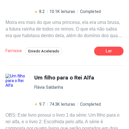
.....SEUS..V.ER.MES o que.... tá de manhã mas eu morri
de noite..que mãos frágeis são essas, que corpo cansado
8.2
10.1K leituras
Completed
e pesado.... não me lembro de ter essas roupas tão
Moira era mais do que uma princesa, ela era uma bruxa,
estranhas será que foi tudo um sonho....VANICA DE
a futura rainha de todos os reinos. O que ela não sabia
CALADARK desce agora você vai se atrasar pra
era que habitava dentro dela, além do domínio dos quatro
escola.... mais que merda hein além de reencarnar no
elementos, uma força poderosa chamada espírito, que
corpo de outra pessoa ainda tenho que frequentar o
não só podia controlar elementos, mas tudo e todos ao
ensino médio
Fantasia
Ler
Enredo Acelerado
seu redor. Para o bem ou para o mal. Moira terá que se
Guerreiro/Guerreira
Universo Paralelo
unir ao guerreiro Yan Cael para destruir definitivamente a
bruxa vermelha e ainda descobrir que o amor nasce onde
Bruxo/Bruxa
Habilidade Especial
a gente menos espera - nas guerras. Qual escolha Moira
Um filho para o Rei Alfa
Ação
Aventura
Realeza
irá fazer? O que o destino reserva para ela e os
Flávia Saldanha
guerreiros?
9.7
74.3K leituras
Completed
OBS: Este livro possui o livro 1 da série: Um filho para o
rei alfa, e o livro 2: Escolhida pelo alfa. A série é
composta por quatro livros que serão postados em dois