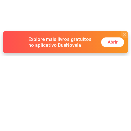
Explore mais livros gratuitos
Abrir
no aplicativo BueNovela
Hot Genres
Romance
Recursos
Lobisomem
Palavras-chave
Redes sociais
Máfia
Pesquisas importantes