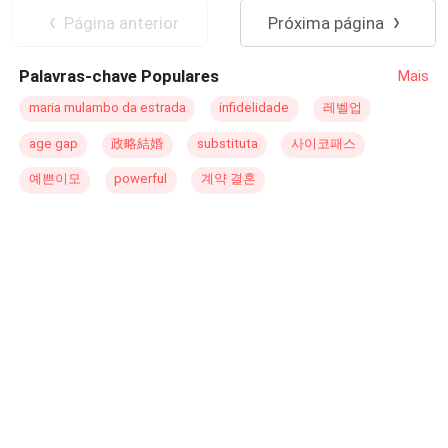
um fim na maldição. Mas os dois vão descobrir que a
Página anterior
Próxima página
maldição era o menor de seus problemas, inimigos e
seres ainda mais poderosos surgirão querendo colocar
Palavras-chave Populares
Mais
um fim na vida daquela criança e acabar com o
relacionamento dos dois.
maria mulambo da estrada
infidelidade
레벨업
age gap
政略結婚
substituta
사이코패스
예쁜이모
powerful
계약 결혼