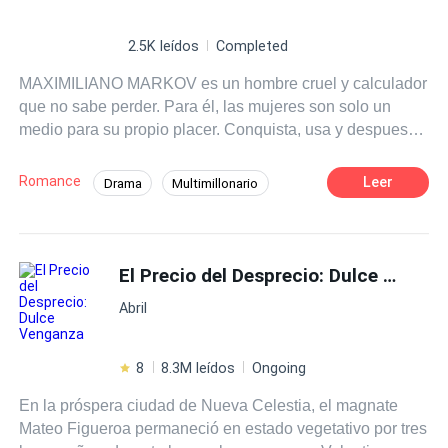
2.5K leídos
Completed
MAXIMILIANO MARKOV es un hombre cruel y calculador
que no sabe perder. Para él, las mujeres son solo un
medio para su propio placer. Conquista, usa y despues
deshecha, hasta que puso sus ojos en Victoria, su
secretaria. Obsesionado, Maximiliano hace de todo,
Romance
Leer
Drama
Multimillonario
cosas impensables solo para tenerla en sus manos y
Erótico
Dramático
meterla a su cama. Pero el sexo ya no es suficiente. Para
ganar una guerra de poder contra su primo y reclamar
Matrimonio por Contrato
Secretario/a
una herencia, Maximiliano necesita una esposa
El Precio del Desprecio: Dulce Venganza
Amor Dulce
Ritmo Rápido
Dominante
intachable, y Victoria es la única pieza que encaja en su
Abril
tablero. Lo que empezó como una cacería se convierte en
su única salvación dándole el poder ahora a Victoria.
Solo que, entre deudas y traiciones, ambos corren el
8
8.3M leídos
Ongoing
riesgo de caer en la trampa más peligrosa. El amor. Por
En la próspera ciudad de Nueva Celestia, el magnate
fin, ese CEO se notará que la atracción de su secretaría a
Mateo Figueroa permaneció en estado vegetativo por tres
él no es solo física, en realidad ya la ama demasiado,