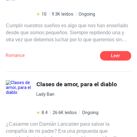
10
9.3K leídos
Ongoing
Cumplir nuestros sueños es algo que nos han enseñado
desde que somos pequeños. Siempre repitiendo una y
otra vez que debemos luchar por lo que queremos sin
importar lo que cueste. Eso era justo lo que Isla Harper
tenía en mente cuando se subió a un avión para ir al otro
Romance
Leer
extremo del país, para perseguir eso que tanto anhelaba.
Lo que no se imaginó jamás era que, junto con los logros
de su naciente carrera como escritora vendrían muchas
cosas más, nuevas amistades, nuevos gustos, pero sobre
Clases de amor, para el diablo
todo, algo sobre lo que solamente había escrito y leído: el
Lady Ban
amor. ¿Es posible que los sueños se cumplan? Pero,
sobre todo, ¿puede ir el amor de la mano de nuestros
deseos?
8.4
26.6K leídos
Ongoing
¿Casarme con Damián Lancaster para salvar la
compañía de mi padre? Era una propuesta que