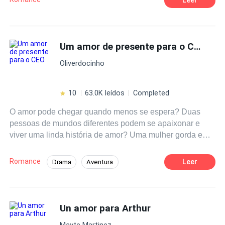
Um amor de presente para o CEO
Oliverdocinho
10
63.0K leídos
Completed
O amor pode chegar quando menos se espera? Duas
pessoas de mundos diferentes podem se apaixonar e
viver uma linda história de amor? Uma mulher gorda e
fora do padrão que a sociedade impõe pode fazer um
CEO lindo, gostoso e disputado por muitas se apaixonar
Romance
Leer
Drama
Aventura
por ela? Foi isso que Amely, uma mulher bem resolvida
Contemporâneo
Independente
consigo mesma e que se ama acima de tudo, descobriu.
Ela acreditava que não nascera para amar, porém, o
Professor/Professora
Badboy
amor chegou-lhe através de Marcos, um homem lindo,
Un amor para Arthur
Divórcio
Segunda Chance
Bebê Fofo
arrogante e prepotente. Amely se viu atraída por ele na
Mayte Martinez