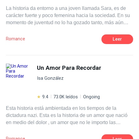
La historia da entorno a una joven llamada Sara, es de
carácter fuerte y poco femenina hacia la sociedad. En su
momento de juventud no lo ha gozado tanto, más aún
que la vida le da un giro de 360°, ya que pasó un
momento trágico y para nada dichoso, en la cual quiere
Romance
Leer
ocultarlo a toda cosa y para colmo, tendrá que soportar
los malos tratos en su instituto. Por otro lado está Noah,
un chico con apariencia femenina, amable y que no le
afecta la opinión de los demás. Al igual que Sara, oculta
Un Amor Para Recordar
un secreto, en la cual pertenece a una familia de la mafia.
Isa González
Cómo todos los seres humanos tienen secretos que no
son fáciles de hablar. ¿El destino los unirá a estos dos
jóvenes?
9.4
73.0K leídos
Ongoing
Esta historia está ambientada en los tiempos de la
dictadura nazi. Esta es la historia de un amor que nació
en medio del dolor , un amor que no le importo las
barreras políticas y sociales . Así fue el amor de Ava y
Dominik un amor para recordar .
Romance
Leer