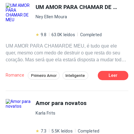
UM AMOR PARA CHAMAR DE MEU
Acción
Ney Ellen Moura
9.8
63.0K leídos
Completed
UM AMOR PARA CHAMARDE MEU, é tudo que ele
quer, mesmo com medo de destruir o que resta do seu
coração. Mas será que ela estará disposta a mudar toda a
sua vida em função desse grande amor, do qual ela
pensará ser somente um amor platônico? Estarão ambos
Romance
Leer
Primeiro Amor
Inteligente
preparados para enfrentar os obstáculos que a vida os
CEO
Independente
Drama
tem reservado? Para saber como essa história de
superação e amor terá fim venha ler UM AMOR PARA
Contemporâneo
Aventura
CHAMAR DE MEU.
Amor para novatos
Karla Frits
7.3
5.5K leídos
Completed