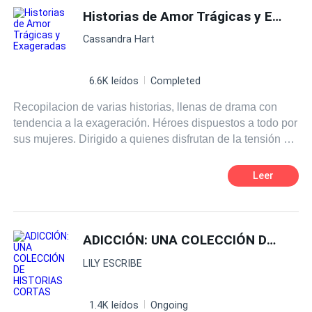
reconstituidas, hasta folladas en público, gangbangs y
Historias de Amor Trágicas y Exageradas
Triángulo Amoroso
Relación en la Oficina
dominación implacable, estas historias no se cortan un
Cassandra Hart
pelo. Encontrarás chicas inocentes arruinadas, zorras
compartidas por muchos hombres, escenarios de juegos
de rol sucios e incluso una muestra del calor entre
6.6K leídos
Completed
hombres y tríos bisexuales. Cada historia es explícita,
Recopilacion de varias historias, llenas de drama con
gráfica y descaradamente obscena, escrita con detalles
tendencia a la exageración. Héroes dispuestos a todo por
nítidos que te permiten ver, oír y sentir cada embestida,
sus mujeres. Dirigido a quienes disfrutan de la tensión y
cada bofetada y cada gemido. Ya sea siendo
ansiedad.
inmovilizada en un callejón oscuro, follada por dos
desconocidos o castigada hasta suplicar por más, esta
Leer
colección está diseñada para llevar tu imaginación al
límite. Si te apetece erotismo crudo, duro y sin filtros, este
es tu libro.
ADICCIÓN: UNA COLECCIÓN DE HISTORIAS CORTAS
LILY ESCRIBE
1.4K leídos
Ongoing