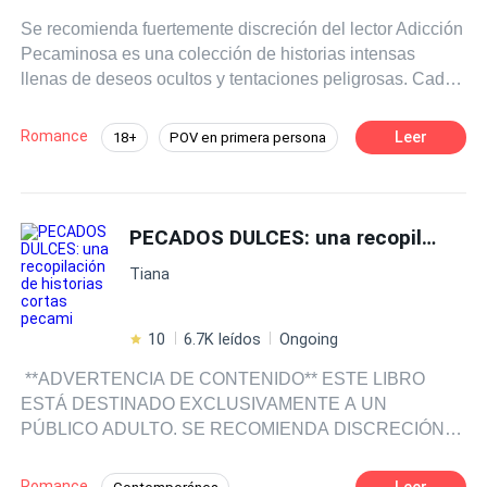
Se recomienda fuertemente discreción del lector Adicción
Pecaminosa es una colección de historias intensas
llenas de deseos ocultos y tentaciones peligrosas. Cada
relato explora la emoción de cruzar líneas prohibidas, con
tensión creciente y pasiones profundas. Estas son
Romance
Leer
18+
POV en primera persona
historias cortas completas que van de 7 a 10 capítulos,
Mafia
Diferencia de Edad
donde los personajes se rinden a impulsos irresistibles.
Abre las páginas… y deja que la tentación tome el
Amor Prohibido
control.
PECADOS DULCES: una recopilación de historias cortas pecami
Tiana
10
6.7K leídos
Ongoing
️ **ADVERTENCIA DE CONTENIDO** ESTE LIBRO
ESTÁ DESTINADO EXCLUSIVAMENTE A UN
PÚBLICO ADULTO. SE RECOMIENDA DISCRECIÓN
AL LECTOR. Esta colección de romance oscuro contiene
contenido extremadamente explícito, incluyendo
Romance
Leer