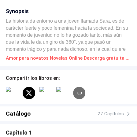
Synopsis
La historia da entorno a una joven llamada Sara, es de
carácter fuerte y poco femenina hacia la sociedad. En su
momento de juventud no lo ha gozado tanto, más aún
que la vida le da un giro de 360°, ya que pasó un
momento trágico y para nada dichoso, en la cual quiere
ocultarlo a toda cosa y para colmo, tendrá que soportar
Amor para novatos Novelas Online Descarga gratuita de PDF
los malos tratos en su instituto. Por otro lado está Noah,
un chico con apariencia femenina, amable y que no le
afecta la opinión de los demás. Al igual que Sara, oculta
Comparitr los libros en:
un secreto, en la cual pertenece a una familia de la mafia.
Cómo todos los seres humanos tienen secretos que no
son fáciles de hablar. ¿El destino los unirá a estos dos
jóvenes?
Catálogo
27 Capítulos
Capítulo 1