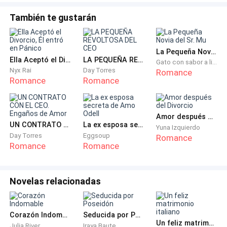
También te gustarán
La Pequeña Novia del Sr. Mu
Ella Aceptó el Divorcio, Él entró en Pánico
LA PEQUEÑA REVOLTOSA DEL CEO
Gato con sabor a limón
Nyx Rai
Day Torres
Romance
Romance
Romance
Amor después del Divorcio
UN CONTRATO CON EL CEO. Engaños de Amor
La ex esposa secreta de Amo Odell
Yuna Izquierdo
Day Torres
Eggsoup
Romance
Romance
Romance
Novelas relacionadas
Corazón Indomable
Seducida por Poseidón
Un feliz matrimonio italiano
Julia River
Iraya Baute