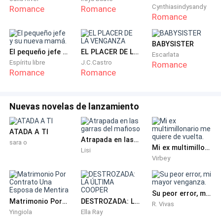
Cynthiasindysandy
Romance
Romance
Romance
BABYSISTER
El pequeño jefe y su nueva mamá.
EL PLACER DE LA VENGANZA
Escarlata
Espíritu libre
J.C.Castro
Romance
Romance
Romance
Nuevas novelas de lanzamiento
ATADA A TI
Atrapada en las garras del mafioso
sara o
Mi ex multimillonario me quiere de vuelta.
Lisi
Virbey
Su peor error, mi mayor venganza.
Matrimonio Por Contrato Una Esposa de Mentira
DESTROZADA: LA ÚLTIMA COOPER
R. Vivas
Yingiola
Ella Ray