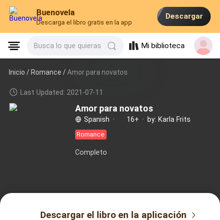
Buenovela
Descargar
Descarga el libro gratis en la app
Mi biblioteca
Busca lo que quieras
Inicio /
Romance
/
Amor para novatos
Last Updated: 2021-07-11
Amor para novatos
Spanish
·
16+
·
by: Karla Frits
Romance
Completo
Descargar el libro en la aplicación