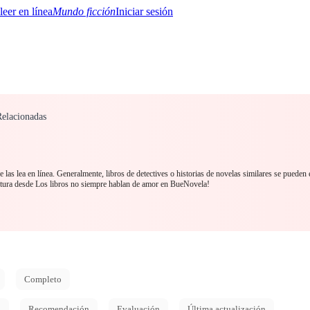
Mundo ficción
Iniciar sesión
Relacionadas
BTQ+
YA/TEEN
Paranormal
Misterio/Thriller
Oriental
Juegos
Historia
MM
 las lea en línea. Generalmente, libros de detectives o historias de novelas similares se pueden 
tura desde Los libros no siempre hablan de amor en BueNovela!
Completo
d
Recomendación
Evaluación
Última actualización