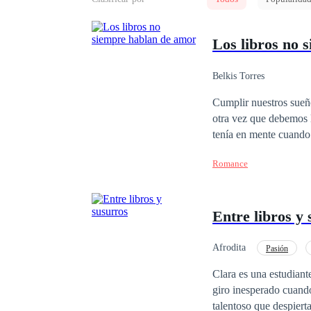
Los libros no 
Belkis Torres
Cumplir nuestros sueñ
otra vez que debemos luchar por
tenía en mente cuando 
anhelaba. Lo que no se
Romance
vendrían muchas cosas
había escrito y leído: el amor. ¿Es posible que los sueños se cumplan? Pero, sobre t
mano de nuestros des
Entre libros y
Afrodita
Pasión
Clara es una estudiant
giro inesperado cuando
talentoso que despiert