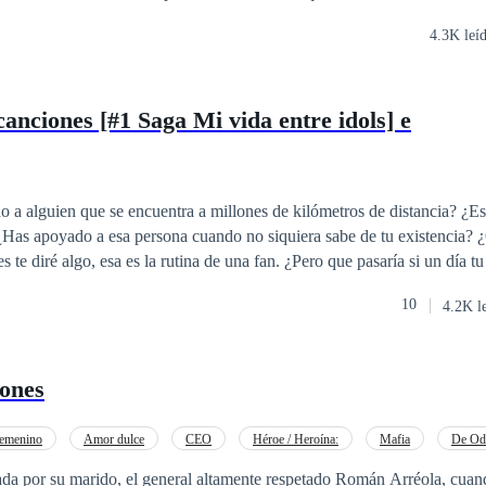
u forma de enseñar y su manera de ver el mundo.
4.3K leí
canciones [#1 Saga Mi vida entre idols] e
 a alguien que se encuentra a millones de kilómetros de distancia? ¿E
 ¿Has apoyado a esa persona cuando no siquiera sabe de tu existencia? 
ría si de repente aquel pilar donde te sostenía se derrumban te tus ojos?
10
4.2K l
.
zones
emenino
Amor dulce
CEO
Héroe / Heroína:
Mafia
De Od
o a las Expectativas
da por su marido, el general altamente respetado Román Arréola, cuan