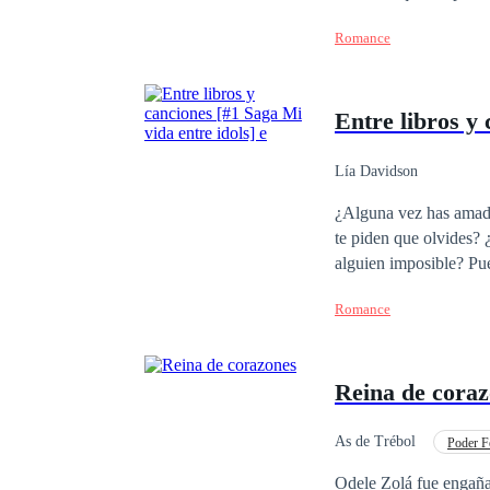
vez más atraída por s
Romance
Entre libros y 
Lía Davidson
¿Alguna vez has amado
te piden que olvides?
alguien imposible? Pues te diré algo, esa es la rutina de una fan. ¿Pero que pasaría si un día tu sueño se hace
realidad? ¿O que ocurri
Romance
mejor renunciar a todo
Reina de cora
As de Trébol
Poder F
Venganza
Desafí
Odele Zolá fue engaña