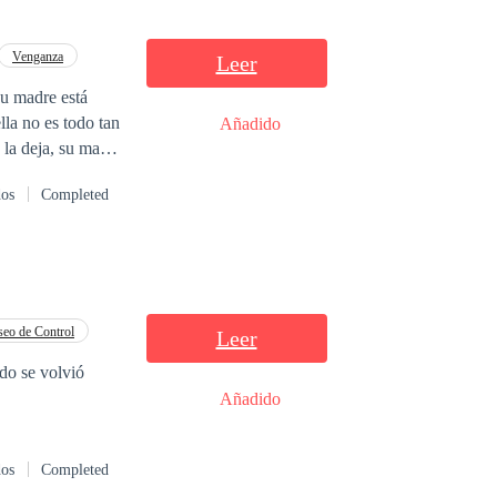
da que
an en esta
Venganza
Leer
la no es todo tan
Añadido
 la deja, su madre
n tener a nadie a
dos
Completed
de que para no
e empresario del
ón artificial,
 Luna, quien es
 tal de que le dé
ferentes.
eo de Control
Leer
edo se volvió
Añadido
dos
Completed