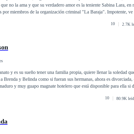
sa que no la ama y que su verdadero amor es la teniente Sabina Lara, en
miembros de la organización criminal "La Baraja". Impotente, ve cómo Román
r de a ella y es herida de muerte. Sin poder hacer nada, Román la aba
10
2.7K l
zón una vez más. Más tarde, Odele despierta en un basurero en otro
gó a ahí, pero está viva y parece que jamás fue herida. Sin dinero, conta
, Odele se hace una promesa: Volverá a su país y se vengará de todo el 
son
es
anato y es su sueño tener una familia propia, quiere llenar la soledad q
 a Brenda y Belinda como si fueran sus hermanas, ahora es divorciada,
aduro y muy guapo magnate hotelero que está disponible para ella si d
Elena fiel a sus convicciones lo rechazará, sin embargo, conocerá a Pab
10
80.9K leí
la no podrá resistirse a entregarse a la aventura. ¿Qué hará Elena al esta
era entrega de la saga chicas de orfanato.
ada