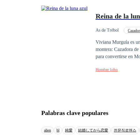
Reina de la lun
As de Trébol
Cazador
Viviana Murguía es una
montera: Cazadora de 
para convertirse en Mo
prima quien recibió el
Hombre lobo
Lucas, el hombre del 
vivir como una humana
va a buscarla y la obliga a
enfrenta a la misterio
por ella, a menos que 
tan malos como ella p
Palabras clave populares
alien
bl
純愛
結婚してから恋愛
전문직로맨스