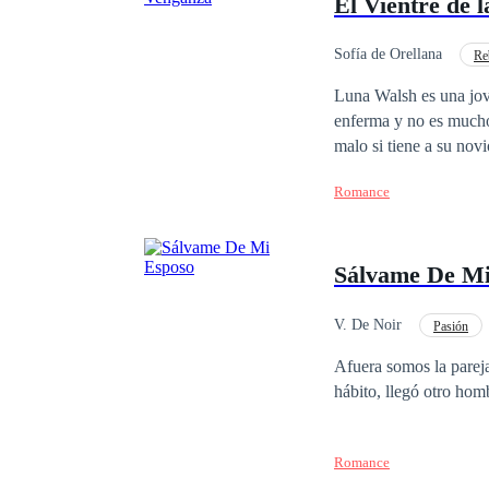
El Vientre de 
no todo lo que brilla 
aprenderán. Acompáñam
intensa historia
Sofía de Orellana
Re
Matrimonio por Contrat
Luna Walsh es una joven universitaria que trata sa
enferma y no es mucho 
malo si tiene a su nov
muere y está a punto d
Romance
quien recurrir, se topa
perder su único bien, 
país, quien busca una m
Sálvame De Mi
porque las relaciones n
todo lo opuesto, a pes
a su heredero… hasta q
V. De Noir
Pasión
¿Logrará su cometido 
Divorcio
Amor P
Afuera somos la pareja
hábito, llegó otro ho
Romance