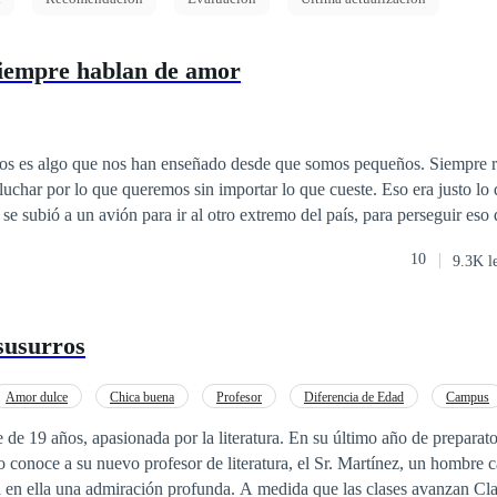
siempre hablan de amor
os es algo que nos han enseñado desde que somos pequeños. Siempre r
 lo que queremos sin importar lo que cueste. Eso era justo lo que Isla Harper
se subió a un avión para ir al otro extremo del país, para perseguir eso 
 imaginó jamás era que, junto con los logros de su naciente carrera com
10
9.3K l
 más, nuevas amistades, nuevos gustos, pero sobre todo, algo sobre lo
odo, ¿puede ir el amor de la
eos?
 susurros
Amor dulce
Chica buena
Profesor
Diferencia de Edad
Campus
e de 19 años, apasionada por la literatura. En su último año de preparato
 conoce a su nuevo profesor de literatura, el Sr. Martínez, un hombre c
a en ella una admiración profunda. A medida que las clases avanzan Cla