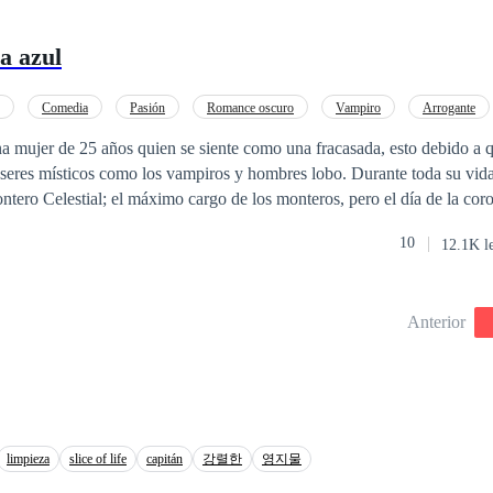
a azul
Comedia
Pasión
Romance oscuro
Vampiro
Arrogante
 mujer de 25 años quien se siente como una fracasada, esto debido a q
seres místicos como los vampiros y hombres lobo. Durante toda su vida
ntero Celestial; el máximo cargo de los monteros, pero el día de la cor
 título y no ella. Después de la humillación y de haber sufrido un recha
10
12.1K l
que siempre estuvo enamorada, Viviana decide escapar del clan de los 
 normal. Ahora, cuatro años después, en la cúspide de la decadencia d
 volver con los monteros para el funeral del padre de Viviana. Ahora Viviana se
Anterior
sa muerte de su padre, debe descubrir qué ser sobrenatural lo asesinó y 
un atractivo vampiro u hombre lobo llegue para confundirla y hacerle c
ensaba.
limpieza
slice of life
capitán
강렬한
영지물