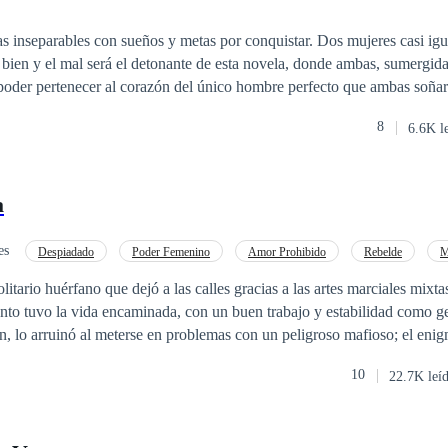
rables con sueños y metas por conquistar. Dos mujeres casi iguales con
poder pertenecer al corazón del único hombre perfecto que ambas soñaron 
a otra la oscuridad, sumergidas a sus grandes deseos y tentaciones, le da
8
6.6K l
a
es
Despiadado
Poder Femenino
Amor Prohibido
Rebelde
M
Pasión
itario huérfano que dejó a las calles gracias a las artes marciales mixta
anto tuvo la vida encaminada, con un buen trabajo y estabilidad como g
n, lo arruinó al meterse en problemas con un peligroso mafioso; el eni
al desafiarlo, pero sobrevive y decide enmendar su vida. Rebeka Larss
10
22.7K leí
valiente que ha sido desde siempre una tentación para él, sus caminos n
nían que ser más que compañeros de trabajo, pero el destino tenía otros
 juntos descubriendo lo que es el amor. Las apariencias no siempre nos