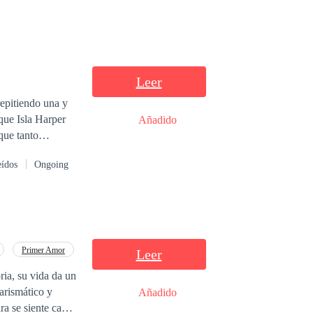
Leer
epitiendo una y
Añadido
que tanto
o escritora
eídos
Ongoing
 que solamente
Primer Amor
Leer
ria, su vida da un
arismático y
Añadido
ra se siente cada