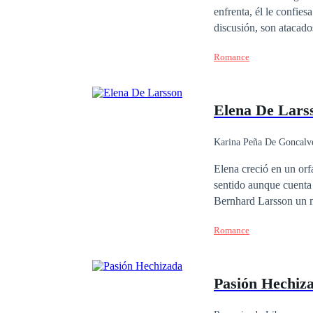
enfrenta, él le confie
discusión, son atacados por 
salva a Sabina en luga
Romance
que morirá y a Odele se le rompe el cora
país, no sabe cómo lle
el idioma de ese lugar
Elena De Lars
hicieron.
Karina Peña De Goncalv
Elena creció en un orf
sentido aunque cuenta
Bernhard Larsson un m
aventura sin tapujos. 
Romance
apuesto arquitecto y el
apuestos Larsson? Prim
Pasión Hechiz