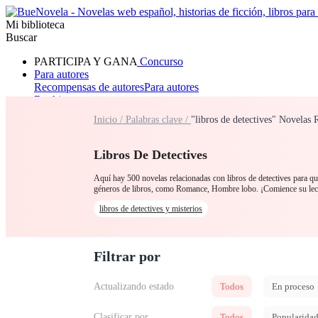
Mi biblioteca
Buscar
PARTICIPA Y GANA
Concurso
Para autores
Recompensas de autores
Para autores
Ranking
Navegar
Inicio /
Palabras clave /
"libros de detectives" Novelas 
Novelas
Cuentos Cortos
Todos
Romance
Hombre lobo
Mafia
Sistema
Fantasía
Urbano
LG
Libros De Detectives
Aquí hay 500 novelas relacionadas con libros de detectives para que
géneros de libros, como Romance, Hombre lobo. ¡Comience su lec
libros de detectives y misterios
Filtrar por
Actualizando estado
Todos
En proceso
Clasificar por
Todos
Popularida