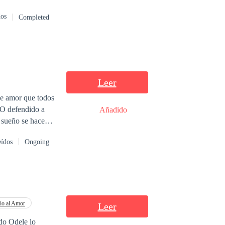
dos
Completed
Leer
se amor que todos
¿O defendido a
Añadido
 Tal vez sería
eídos
Ongoing
io al Amor
Leer
do Odele lo