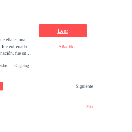
Leer
ue ella es una
 fue entrenada
Añadido
onación, fue su
zo a manos de
eídos
Ongoing
monteros para
e Viviana, Lucas
Siguiente
cobrar venganza
reer que no son
Más