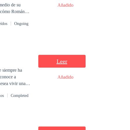
 medio de su
Añadido
ndona sabiendo
eídos
Ongoing
ctos y sin hablar
mal que le
Leer
ue siempre ha
 conoce a
Añadido
esea vivir una
lo Larsson un
dos
Completed
r entre estos