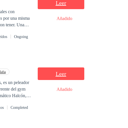
Leer
Añadido
tener. Una
rán origen a una
eídos
Ongoing
afia
Leer
s, es un peleador
erente del gym
Añadido
gmático Halcón,
on en una joven
dos
Completed
o tendrían que
 planes y son
 dicen la verdad,