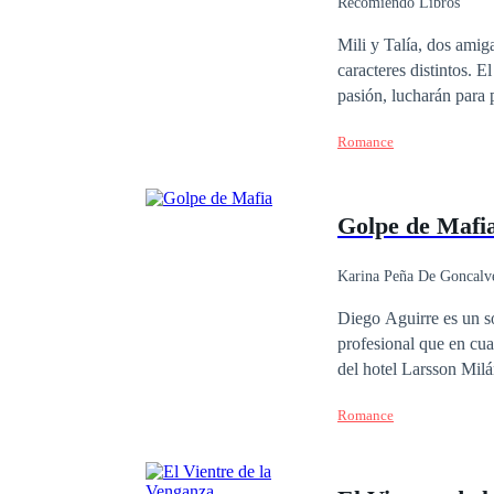
Recomiendo Libros
Mili y Talía, dos amigas insepa
caracteres distintos. El bien y el mal será el detonante de esta novela, donde ambas, sumergidas por una misma
pasión, lucharán para 
representará la luz y l
Romance
pasión hechizada.
Golpe de Mafi
Karina Peña De Goncalv
Contemporánea
Diego Aguirre es un sol
profesional que en cu
del hotel Larsson Milá
pensó que iba a morir 
Romance
millonaria, hermosa y 
haberse cruzado, no te
obligados a permanecer