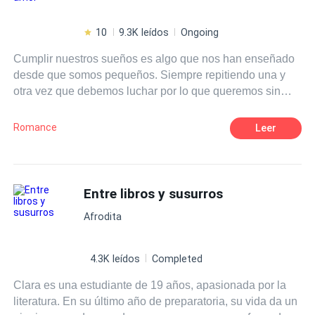
10
9.3K leídos
Ongoing
Cumplir nuestros sueños es algo que nos han enseñado
desde que somos pequeños. Siempre repitiendo una y
otra vez que debemos luchar por lo que queremos sin
importar lo que cueste. Eso era justo lo que Isla Harper
tenía en mente cuando se subió a un avión para ir al otro
Romance
Leer
extremo del país, para perseguir eso que tanto anhelaba.
Lo que no se imaginó jamás era que, junto con los logros
de su naciente carrera como escritora vendrían muchas
cosas más, nuevas amistades, nuevos gustos, pero sobre
Entre libros y susurros
todo, algo sobre lo que solamente había escrito y leído: el
Afrodita
amor. ¿Es posible que los sueños se cumplan? Pero,
sobre todo, ¿puede ir el amor de la mano de nuestros
deseos?
4.3K leídos
Completed
Clara es una estudiante de 19 años, apasionada por la
literatura. En su último año de preparatoria, su vida da un