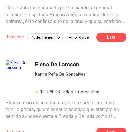
Odele Zolá fue engañada por su marido, el general
altamente respetado Román Arréola, cuando Odele lo
enfrenta, él le confiesa que no la ama y que su verdadero
amor es la teniente Sabina Lara, en medio de su
discusión, son atacados por miembros de la organización
Romance
Leer
Poder Femenino
Amor dulce
criminal "La Baraja". Impotente, ve cómo Román salva a
CEO
Héroe / Heroína:
Mafia
Sabina en lugar de a ella y es herida de muerte. Sin
poder hacer nada, Román la abandona sabiendo que
De Odio al Amor
Venganza
morirá y a Odele se le rompe el corazón una vez más.
Elena De Larsson
Desafío a las Expectativas
Más tarde, Odele despierta en un basurero en otro país,
Karina Peña De Goncalves
no sabe cómo llegó a ahí, pero está viva y parece que
jamás fue herida. Sin dinero, contactos y sin hablar el
idioma de ese lugar, Odele se hace una promesa: Volverá
10
80.9K leídos
Completed
a su país y se vengará de todo el mal que le hicieron.
Elena creció en un orfanato y es su sueño tener una
familia propia, quiere llenar la soledad que siempre ha
sentido aunque cuenta a Brenda y Belinda como si
fueran sus hermanas, ahora es divorciada, conoce a
Bernhard Larsson un maduro y muy guapo magnate
Romance
Leer