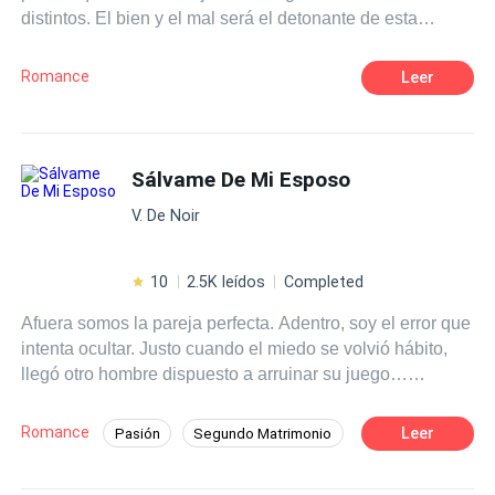
distintos. El bien y el mal será el detonante de esta
es todo lo opuesto, a pesar de las cosas que le suceden.
novela, donde ambas, sumergidas por una misma pasión,
Querrá protegerla y apoyarla en todo, con tal de que le dé
lucharán para poder pertenecer al corazón del único
a su heredero… hasta que una verdad sale a la luz y
Romance
Leer
hombre perfecto que ambas soñaron tener. Una
ahora querrá poseerla por razones muy diferentes.
representará la luz y la otra la oscuridad, sumergidas a
¿Logrará su cometido al tiempo que cobra venganza y se
sus grandes deseos y tentaciones, le darán origen a una
enamora de una mujer opuesta a él?
pasión hechizada.
Sálvame De Mi Esposo
V. De Noir
10
2.5K leídos
Completed
Afuera somos la pareja perfecta. Adentro, soy el error que
intenta ocultar. Justo cuando el miedo se volvió hábito,
llegó otro hombre dispuesto a arruinar su juego…
empezando por mí.
Romance
Leer
Pasión
Segundo Matrimonio
Romance oscuro
Inteligente
Policía