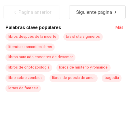
Deseo de Control
Divorcio
Amor Prohibido
Embarazo
Pagina anterior
Siguiente página
Palabras clave populares
Más
libros después de la muerte
brawl stars géneros
literatura romantica libros
libros para adolescentes de desamor
libros de criptozoologia
libros de misterio y romance
libro sobre zombies
libros de poesia de amor
tragedia
letras de fantasia