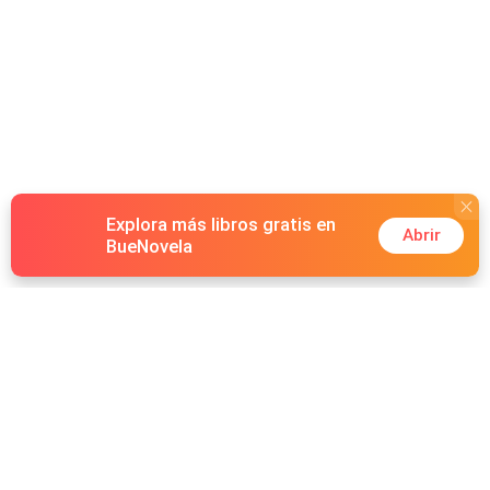
Explora más libros gratis en
Abrir
BueNovela
Hot Genres
Romance
Recursos
Hombre lobo