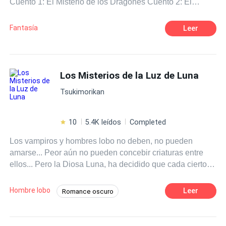
Cuento 1: El Misterio de los Dragones Cuento 2: El
Mundo Secreto de los Dragones Cuento 3: La Flor de la
Peste
Fantasía
Leer
Los Misterios de la Luz de Luna
Tsukimorikan
10
5.4K leídos
Completed
Los vampiros y hombres lobo no deben, no pueden
amarse... Peor aún no pueden concebir criaturas entre
ellos... Pero la Diosa Luna, ha decidido que cada cierto
tiempo un vampiro y hombre lobo se amen... Gabriel y
Alessandra, ellos son la prueba de que vampiros y
Hombre lobo
Leer
Romance oscuro
hombres lobo se pueden amar... Y la mayor prueba par
Contemporánea
Poder Femenino
Gabriel es aceptar sus sentimientos por Alessandra, dado
que su mitad licántropa reclama a su Luna. Y la mayor
Luna
Licántropo
Vampiro