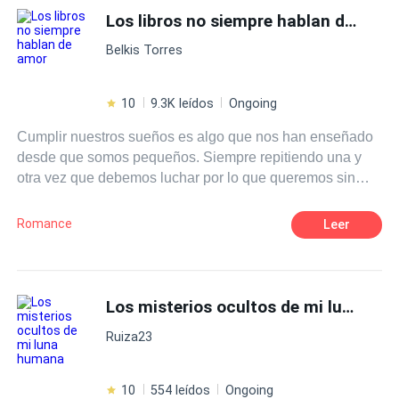
prueba para los dos será enfrentar a aquellos que no
Los libros no siempre hablan de amor
aceptan su existencia, mucho menos su unión... Pues en
Belkis Torres
el vientre de Alessandra, está la prueba de que dos
aberraciones de la naturaleza se pueden amar...
10
9.3K leídos
Ongoing
Cumplir nuestros sueños es algo que nos han enseñado
desde que somos pequeños. Siempre repitiendo una y
otra vez que debemos luchar por lo que queremos sin
importar lo que cueste. Eso era justo lo que Isla Harper
tenía en mente cuando se subió a un avión para ir al otro
Romance
Leer
extremo del país, para perseguir eso que tanto anhelaba.
Lo que no se imaginó jamás era que, junto con los logros
de su naciente carrera como escritora vendrían muchas
cosas más, nuevas amistades, nuevos gustos, pero sobre
Los misterios ocultos de mi luna humana
todo, algo sobre lo que solamente había escrito y leído: el
Ruiza23
amor. ¿Es posible que los sueños se cumplan? Pero,
sobre todo, ¿puede ir el amor de la mano de nuestros
deseos?
10
554 leídos
Ongoing