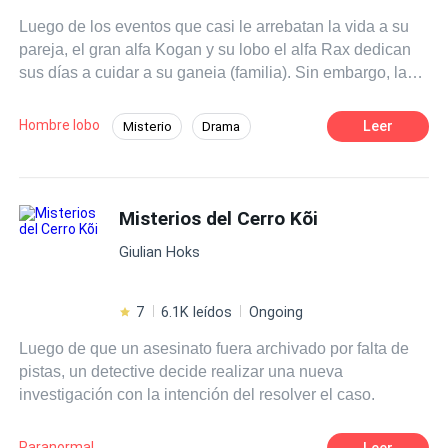
Luego de los eventos que casi le arrebatan la vida a su
pareja, el gran alfa Kogan y su lobo el alfa Rax dedican
sus días a cuidar a su ganeia (familia). Sin embargo, la
amenaza no proviene únicamente de enemigos externos.
Haber menospreciado a una raza inferior les recordó que
Hombre lobo
Leer
Misterio
Drama
el peligro puede surgir dentro de su territorio. Y su paso
Acción
Alfa
Luna
por las tierras del alfa Logan solo sirvió para despertar
nuevos misterios y reabrir heridas que Cristal jamás logró
Universo Alterno
Arrepentimiento
sanar. De regreso al territorio, la tensión se percibe: las
Misterios del Cerro Kõi
Venganza
guerras entre manadas se han vuelto más frecuentes, y
Giulian Hoks
las fronteras de los Real Blood hierven en una actividad
constante. Él alfa mantuvo estas amenazas en silencio.
Creyendo controlar estos peligros, piensa que podrá
7
6.1K leídos
Ongoing
comenzar a disfrutar décadas de paz y tranquilidad junto
Luego de que un asesinato fuera archivado por falta de
a sus hijos y su luna. Pero todo cambia cuando tres(3)
pistas, un detective decide realizar una nueva
halos luminosos alrededor de la luna anuncian un evento
investigación con la intención del resolver el caso.
antiguo y poderoso: "EL LLAMADO DE LA DIOSA
LUNAR". Esta convocatoria ineludible reúne a todos los
líderes de las manadas, el alfa sabe que no pueden
Paranormal
Leer