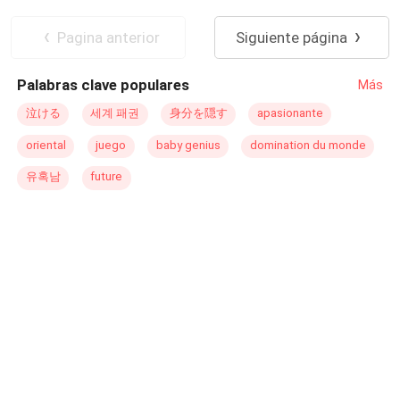
había favorecido. Ella había estado enamorada de él
CEO
Primer Amor
Ritmo Rápido
desde sus días escolares, pero no había podido
Contemporánea
Mujeriego
Pagina anterior
Siguiente página
perseguirlo debido al hecho de que en la escuela era
Matrimonio por Contrato
conocido como el chico .~~~~~ Contiene las tres series
Palabras clave populares
Más
de libros. Disfrutar :)
泣ける
세계 패권
身分を隠す
apasionante
oriental
juego
baby genius
domination du monde
유혹남
future