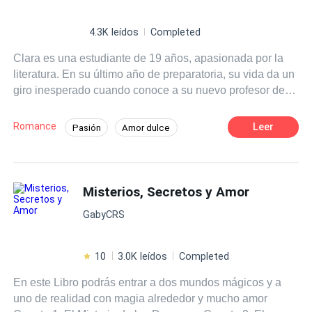
4.3K leídos
Completed
Clara es una estudiante de 19 años, apasionada por la
literatura. En su último año de preparatoria, su vida da un
giro inesperado cuando conoce a su nuevo profesor de
literatura, el Sr. Martínez, un hombre carismático y
talentoso que despierta en ella una admiración profunda.
Romance
Leer
Pasión
Amor dulce
A medida que las clases avanzan Clara se siente cada
Chica buena
Profesor
vez más atraída por su forma de enseñar y su manera de
ver el mundo.
Diferencia de Edad
Campus
Misterios, Secretos y Amor
Primer Amor
GabyCRS
10
3.0K leídos
Completed
En este Libro podrás entrar a dos mundos mágicos y a
uno de realidad con magia alrededor y mucho amor