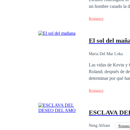
un hombre casado la de
familia, la implacable
Romance
que cruce su umbral. E
trabajadora, ahogado 
acepta el contrato: cas
El sol del mañ
matrimonio es una fars
de la clase que arruin
dinero, sino por un os
Maria Del Mar Loka
¿aliarse con el hombre
Las vidas de Kevin y 
podría salvarla? El ch
Roland; después de det
venir: el corazón de l
determinar por qué han
en sus cabezas, decide
Romance
de secretos que van má
comisaria, pasan de se
otro país. Con
ESCLAVA DE
Neng Alfiani
Romance