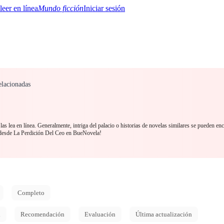
Mundo ficción
Iniciar sesión
elacionadas
BTQ+
YA/TEEN
Paranormal
Misterio/Thriller
Oriental
Juegos
Historia
MM
as lea en línea. Generalmente, intriga del palacio o historias de novelas similares se pueden enc
 desde La Perdición Del Ceo en BueNovela!
Completo
d
Recomendación
Evaluación
Última actualización