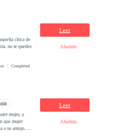
Leer
aquella chica de
Añadido
dos
Completed
belde
Leer
quier mujer, y
on que mujer
Añadido
a a su antojo. Su
 insignificante.