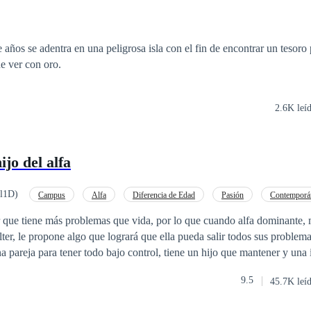
 la que juró odiar es la única capaz de enloquecer su corazón.
e años se adentra en una peligrosa isla con el fin de encontrar un tesoro
no necesariamente tiene ver con oro.
2.6K leí
ijo del alfa
ll1D)
Campus
Alfa
Diferencia de Edad
Pasión
Contemporá
o
CEO
Drama
ne más problemas que vida, por lo que cuando alfa dominante, mejor conocido
 nadie se meta en sus asuntos. No obstante, todo se ve detenido cuand
9.5
45.7K leí
na con más timidez que otra cosa, dejando salir toda esa inocencia que ta
r a un hombre en su vida. Ambos necesitan uno del otro, Charlotte