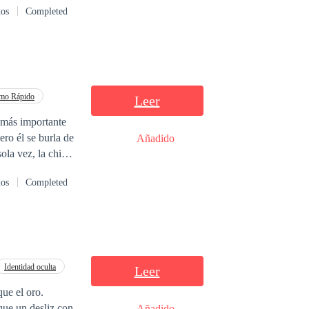
dos
Completed
no cumple sus
 llama: Valentina
sa y pasional,
.
tmo Rápido
Leer
 más importante
ero él se burla de
Añadido
ola vez, la chica
a identidad
dos
Completed
al los llevo a
Identidad oculta
Leer
ue el oro.
que un desliz con
Añadido