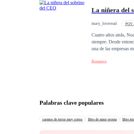
necesita dinero, Damiá
La niñera del 
pequeño retoño se dará
mary_loveread
POV e
De Odio al Amor
Cuatro años atrás, No
siempre. Desde entonce
una de las empresas má
sonreír es Fred, su pequeño so
Romance
Denisse White intenta
señalada, lucha cada 
fue que su destino ca
cabello rizado que resultó s
segunda oportunidad y
entre la ternura, el odio y el dolor del pasado. ¿Podr
Palabras clave populares
con contratos ni regla
cuentos de terror muy cortos
libro de amor propio
libro ter