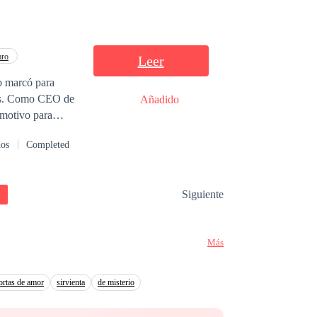
ma? Pues que su
aro
Leer
o marcó para
ades. Como CEO de
Añadido
 motivo para
dos
Completed
a. Humillada y
 nunca imaginó
e ojos dulces y
Siguiente
el amor surge
Más
 para siempre?
cortas de amor
sirvienta
de misterio