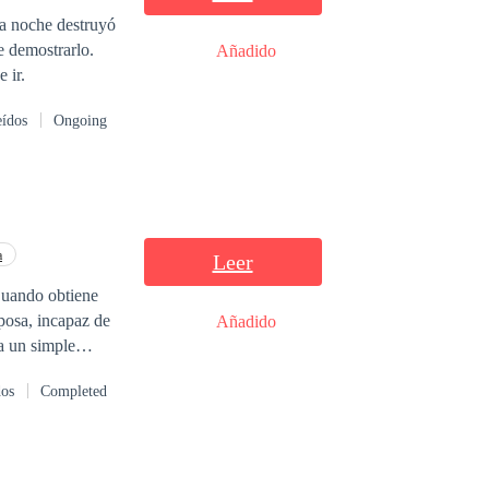
la noche destruyó
e demostrarlo.
Añadido
 ir.
eídos
Ongoing
a
Leer
posa, incapaz de
Añadido
dos
Completed
n es un
 de la mujer