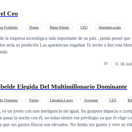
Del Ceo
r Prohibido
Drama
Ritmo Rápido
CEO
Identidad oculta
 de la empresa tecnológica más importante de su país , jamás pensó que 
ias engañan Te invito a leer esta historia, no te quedes
r más
10
31.1K leí
belde Elegida Del Multimillonario Dominante
er Femenino
Pasión
Literatura Ligera
Arrogante
CEO
Re
l a Fuerte
Erótico
l, es un joven con una inteligencia sin igual. Su guapura impacta a cual
pasar la noche con él, no todas tienen ese privilegio ya que él elige c
a que sus gustos físicos son elevados. No limita sus gastos y vive su vid
potencia le ha afectado al ganarse tantos enemigos, pero para él, es algo