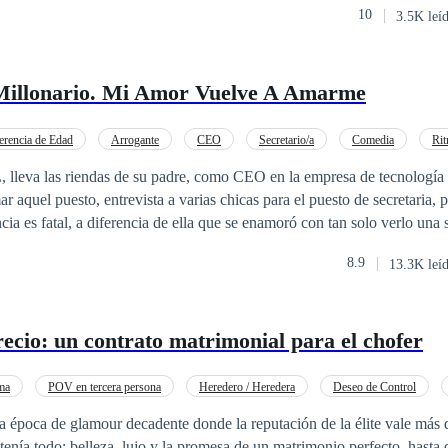
10
3.5K leí
 todo un don juan y dios griego, a su vida llega una chica de la cual 
ro algo le atrae y es su flexibilidad al patinar sobre el hielo. La cual se
illonario. Mi Amor Vuelve A Amarme
es que incitan a lo prohibido los coloca en un tormento de lucha amoro
a. La chica no pudo controlar sus sentimientos y ese fue su mayor error
erencia de Edad
Arrogante
CEO
Secretario/a
Comedia
Ri
as
Relación en la Oficina
Contemporánea
leva las riendas de su padre, como CEO en la empresa de tecnología
 aquel puesto, entrevista a varias chicas para el puesto de secretaria, p
ia es fatal, a diferencia de ella que se enamoró con tan solo verlo una s
 a toda costa busca la manera de atraer al hombre millonario teniendo otr
8.9
13.3K leí
hombre, pero todo se le sale de las manos a ambos, pues su juego pasion
so amor
recio: un contrato matrimonial para el chofer
ma
POV en tercera persona
Heredero / Heredera
Deseo de Control
Matrimonio por Contrato
Embarazo
época de glamour decadente donde la reputación de la élite vale más q
tenía todo: belleza, lujo y la promesa de un matrimonio perfecto, hasta 