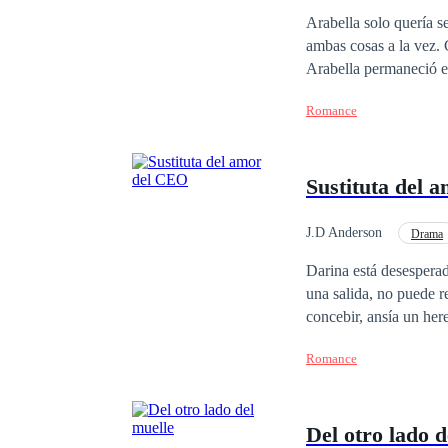
Arabella solo quería 
ambas cosas a la vez. 
Arabella permaneció en
Romance
Sustituta del 
J.D Anderson
Drama
Huida con un Bebé
Darina está desesperada. S
una salida, no puede r
concebir, ansía un heredero a cu
acuerdo se convierte en una pesadilla. Su madre muere y ella es
Romance
del CEO. Darina es obligada a esca
encontrarla, sin embar
matrimonio forzado. A
Del otro lado d
fallecida aún la persigue. Pero, mientras Hermes lucha contra su rencor, comienza a darse cu