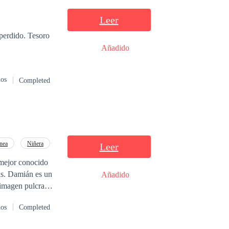
Leer
 perdido. Tesoro
Añadido
dos
Completed
nea
Niñera
Leer
Añadido
o esa hermosa
dos
Completed
nto le gusta de