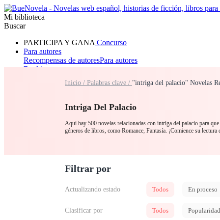
Mi biblioteca
Buscar
PARTICIPA Y GANA
Concurso
Para autores
Recompensas de autores
Para autores
Ranking
Navegar
Inicio /
Palabras clave /
"intriga del palacio" Novelas R
Novelas
Cuentos Cortos
Todos
Romance
Hombre lobo
Mafia
Sistema
Fantasía
Urbano
LG
Intriga Del Palacio
Aquí hay 500 novelas relacionadas con intriga del palacio para que l
géneros de libros, como Romance, Fantasía. ¡Comience su lectura
Filtrar por
Actualizando estado
Todos
En proceso
Clasificar por
Todos
Popularida