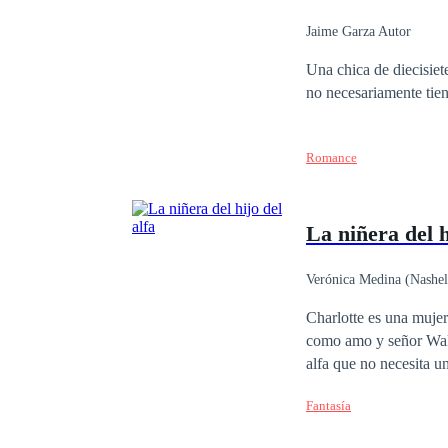
aterrador: esa mujer a
Jaime Garza Autor
Una chica de diecisiet
Romance
La niñera del h
Verónica Medina (Nashe
Matrimonio por Contrat
Charlotte es una mujer que tie
como amo y señor Walter, le propone algo que logrará que ella pueda salir todos sus problemas. Damián es un
alfa que no necesita una pareja para tener todo bajo control, tiene un hijo que mantener y una imagen pulcra
que mantener para que
Fantasía
mujer entra a su ofici
una mujer que no sabe lo que es tene