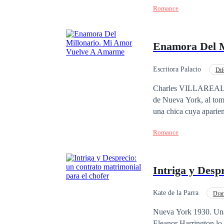
Romance
Sin embargo, aunque es
expectativas físicas, pe
Ashley. La chica que lo hizo divagar en pensamientos oscuros e insaciables, pero no le es fácil tenerla y el
Enamora Del M
juego de miradas y roc
pero más para Valentin
Escritora Palacio
Dif
Desafío a las Expectativ
Charles VILLAREAL, l
de Nueva York, al tomar
una chica cuya aparienc
al sentirse humillada,
Romance
logrando engatusar al 
hundirse en un doloro
Intriga y Desp
Kate de la Parra
Dra
Matrimonio Exprés
Nueva York 1930. Una 
Eleanor Harrington lo 