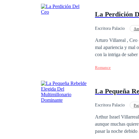
La Perdición 
Escritora Palacio
Amo
Arturo Villareal , Ceo
mal apariencia y mal olor sería su perdición Las aparienc
con la intriga de sabe
Romance
La Pequeña Re
Escritora Palacio
Pod
Deportes
De Débi
Arthur Israel Villarrea
aunque muchas quieren 
pasar la noche debido 
éxito empresarial y pre