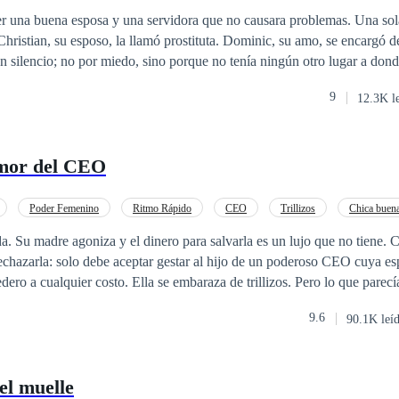
ser una buena esposa y una servidora que no causara problemas. Una so
Christian, su esposo, la llamó prostituta. Dominic, su amo, se encargó d
 silencio; no por miedo, sino porque no tenía ningún otro lugar a donde
9
12.3K l
amor del CEO
Poder Femenino
Ritmo Rápido
CEO
Trillizos
Chica buen
Segunda Oportunidad
Sustituta
u madre agoniza y el dinero para salvarla es un lujo que no tiene. Cuando obtiene
echazarla: solo debe aceptar gestar al hijo de un poderoso CEO cuya es
alquier costo. Ella se embaraza de trillizos. Pero lo que parecía un simple
 acusada de la muerte de la hermana predilecta
9.6
90.1K leí
par por temor a la ira del hombre. Tres años después, Hermes Hang logra
go, cuando la vida de los pequeños hijos corre peligro, la única solució
hora, Darina es la esposa de un hombre que la desprecia… y la sombra
el muelle
enta de algo