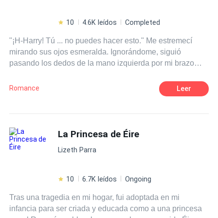
10
4.6K leídos
Completed
"¡H-Harry! Tú ... no puedes hacer esto." Me estremecí
mirando sus ojos esmeralda. Ignorándome, siguió
pasando los dedos de la mano izquierda por mi brazo
mientras su pulgar derecho acariciaba mis labios. "¿Por
qué no puedo?" Susurró con voz ronca en mi oído. Su
Romance
Leer
rostro estaba tan cerca del mío y podía sentir su
respiración abanicando mi mejilla. Lentamente bajó su
pulgar hasta mi barbilla y luego hasta mi clavícula.
Cuando estaba a punto de mover su mano más hacia
La Princesa de Éire
abajo, lo empujé gritando "Suéltame". Dio su sonrisa
Lizeth Parra
arrogante y siguió avanzando. Cuando estaba a punto de
salir corriendo de allí, me sujetó por la cintura y me
acercó a él. Puse mis manos en su pecho diciendo “¡H-
10
6.7K leídos
Ongoing
Harry! No..."
Tras una tragedia en mi hogar, fui adoptada en mi
infancia para ser criada y educada como a una princesa