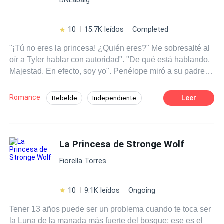
10
15.7K leídos
Completed
"¡Tú no eres la princesa! ¿Quién eres?" Me sobresalté al
oír a Tyler hablar con autoridad". "De qué está hablando,
Majestad. En efecto, soy yo". Penélope miró a su padre
en una silenciosa súplica de ayuda. "¡Tú no eres mi
princesa!". Su tono de voz se volvió mortal. En el reino
Romance
Leer
Rebelde
Independiente
encantado de Thalassia, la joven huérfana Kayla se ve
Novia/Futuro Esposo Fugitivo
Realeza
enredada en una trama sorprendente y emocionante.
Enviada a un juicio con el rey a la edad de diez años,
Ritmo Rápido
Novia Sustituta
Kayla descubre que su apariencia es asombrosamente
La Princesa de Stronge Wolf
Identidad oculta
Poder Femenino
idéntica a la de la princesa Penélope. En lugar de
Contemporánea
Fiorella Torres
condenarla, el rey tiene una idea insólita: contratar a
Kayla como sombra de su hija real. Así, a la edad de 10
años, Kayla se inicia en un intenso entrenamiento para
10
9.1K leídos
Ongoing
convertirse en la imagen perfecta de la princesa. Tiene
Tener 13 años puede ser un problema cuando te toca ser
que aprender cada detalle de la vida de Penélope, desde
la Luna de la manada más fuerte del bosque; ese es el
sus gustos y temores hasta sus pensamientos más