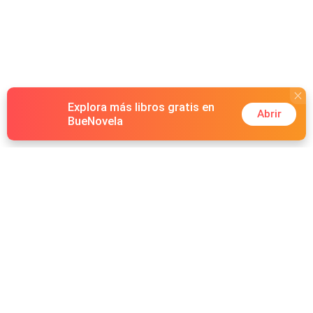
las apariencias y el honor de la Bratva. Las chispas
empiezan a saltar entre ellos, descubriendo que debajo
de todas esas miradas asesinas y comentarios hirientes,
existen una pasión que arde con la fuerza para
incendiarlos.
Explora más libros gratis en
Abrir
BueNovela
Hot Genres
Romance
Recursos
Hombre lobo
Palabras clave
Redes Sociales
Mafia