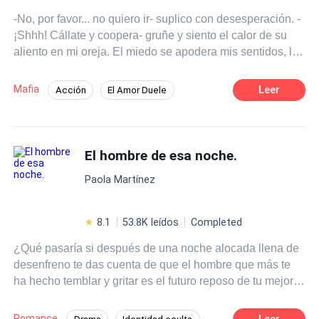
-No, por favor... no quiero ir- suplico con desesperación. -
¡Shhh! Cállate y coopera- gruñe y siento el calor de su
aliento en mi oreja. El miedo se apodera mis sentidos, la
angustia destroza mi poca cordura y solo quiero escapar.
-¡Mamá, ayúdame!- Mi grito no la conmueve y voltea el
Mafia
Leer
Acción
El Amor Duele
rostro como si yo no fuera su hija, abrazando a mi
Romance oscuro
Arrogante
hermano menor. Este era mi fin... Aunque me remuevo
desesperada y muerdo la mano del hombre que me
Dominante
Mafia
Diferencia de Edad
sujeta no logro inmutarlo. Mi espalda choca con su pecho
El hombre de esa noche.
Amor Prohibido
De Odio al Amor
a medida que me arrastra fuera de la casa.
Paola Martínez
8.1
53.8K leídos
Completed
¿Qué pasaría si después de una noche alocada llena de
desenfreno te das cuenta de que el hombre que más te
ha hecho temblar y gritar es el futuro reposo de tu mejor
amiga? Maxine es la típica chica que se caracteriza por
seguir sus sueños, no importa cuál sea, ella siempre va
Romance
Leer