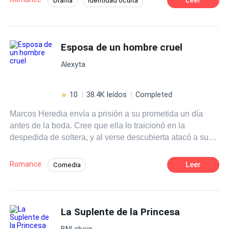
Drama
Identidad oculta
detrás de ellos, aun y cuando estos le traigan
Primer Amor
Comedia
Amor dulce
consecuencias graves, pero esta vez su sueño es
diferente, encontrar al hombre de esa noche...
Mujeriego
Esposa de un hombre cruel
Alexyta
10
38.4K leídos
Completed
Marcos Heredia envía a prisión a su prometida un día
antes de la boda. Cree que ella lo traicionó en la
despedida de soltera, y al verse descubierta atacó a su
abuela hasta el punto de dejarla en coma. Siendo un
hombre poderoso y tener el país bajo su domino, Marcos
Romance
Leer
Comedia
usa todo el peso de la ley contra ella. Pero que pasará
Desafío a las Expectativas
Despiadado
cuando descubra que ella lleva un hijo suyo en el vientre,
¿será capaz de perdonarla?
Traición
Venganza
Detective
La Suplente de la Princesa
CEO
Aventurera
Drama
BNLabaig