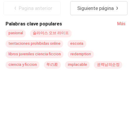
empresa y como generar dinero, de vez en cuando sale
Secretario/a
Pagina anterior
Siguiente página
con mujeres, pero no son más que diversión de una
noche. ¿Qué pasará cuando el destino una a estas dos
Palabras clave populares
Más
personas? "Es increíble como la persona más cruel que
he conocido me ha hecho más feliz que nadie".
pasional
슬라이스 오브 라이프
tentaciones prohibidas online
escoria
libros juveniles ciencia ficcion
redemption
ciencia y ficcion
年の差
implacable
권력남의순정