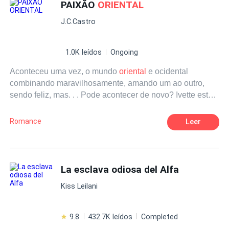
que puede ser el amor. Déjate seducir por el Príncipe,
PAIXÃO
ORIENTAL
deja que te muestre su Pasión
Oriental
J.C.Castro
1.0K leídos
Ongoing
Aconteceu uma vez, o mundo
oriental
e ocidental
combinando maravilhosamente, amando um ao outro,
sendo feliz, mas. . . Pode acontecer de novo? Ivette está
disposta a ser seduzida pelo Príncipe? Ela pode lidar
com a longa lista de amantes em sua vida? Será que o
Romance
Leer
Príncipe conseguirá deixar de lado suas baixas paixões
para se dedicar a amar uma mulher solteira? Você não
pode perder essa aventura de amor entre Zahir e Ivette e
como o amor pode ser complicado. Deixe-se seduzir pelo
La esclava odiosa del Alfa
Príncipe, que ele lhe mostre sua Paixão
Oriental
.
Kiss Leilani
9.8
432.7K leídos
Completed