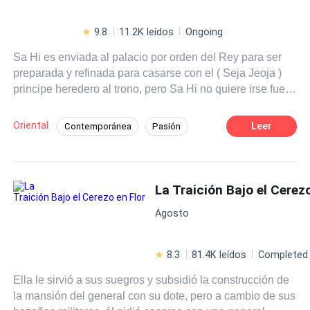
familia. ¿Podrá Destiny escapar de las cadenas de su
matrimonio, o quedará atrapada en un peligroso laberinto
9.8
11.2K leídos
Ongoing
donde el amor, la venganza y la traición se entrelazan?
Sa Hi es enviada al palacio por orden del Rey para ser
preparada y refinada para casarse con el ( Seja Jeoja )
principe heredero al trono, pero Sa Hi no quiere irse fuera
de casa y dejar solo a su madre enferma, solo para
cumplir algo que no desea, ni pidió. Lee Joon es
Oriental
Leer
Contemporánea
Pasión
conocido como el príncipe de hielo el cual no conoce y ni
Héroe / Heroína:
Matrimonio por Contrato
siquiera a visto alguna vez a Sa Hi pero hizo cualquier
tipo de cosa con el objetivo de tenerla como su ( Pingu
Venganza
Realeza
Poder Femenino
mama ) princesa del príncipe y así llevar a cabo su
venganza contra el padre de la joven el ministro de la
Agosto
izquierda. Pero, ¿ qué sucederá cuando los sentimientos
que no planeo sean más fuerte que su sed de venganza?
¿ logrará el príncipe hacer a un lado el amor y cumplir su
8.3
81.4K leídos
Completed
cometido?
Ella le sirvió a sus suegros y subsidió la construcción de
la mansión del general con su dote, pero a cambio de sus