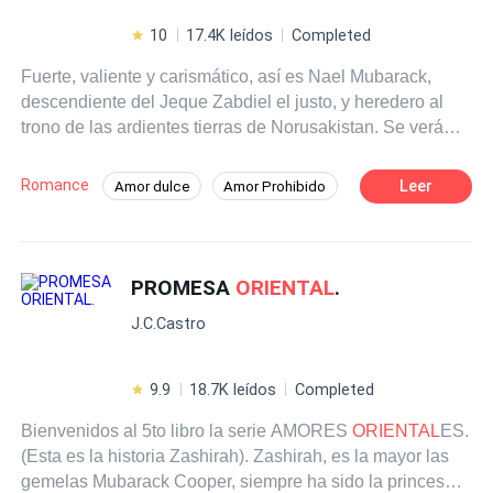
10
17.4K leídos
Completed
Fuerte, valiente y carismático, así es Nael Mubarack,
descendiente del Jeque Zabdiel el justo, y heredero al
trono de las ardientes tierras de Norusakistan. Se verá
dividido entre el amor por la mujer que ha robado su
corazón y el amor al pueblo.
Romance
Leer
Amor dulce
Amor Prohibido
Realeza
Contemporánea
Pasión
Heredero / Heredera
PROMESA
ORIENTAL
.
J.C.Castro
9.9
18.7K leídos
Completed
Bienvenidos al 5to libro la serie AMORES
ORIENTAL
ES.
(Esta es la historia Zashirah). Zashirah, es la mayor las
gemelas Mubarack Cooper, siempre ha sido la princesa