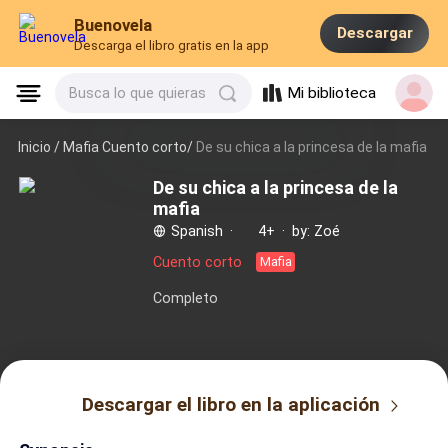
Buenovela
Descargar
Descarga el libro gratis en la app
Mi biblioteca
Busca lo que quieras
Inicio /
Mafia Cuento corto/
De su chica a la princesa de la mafia
De su chica a la princesa de la
mafia
Spanish
·
4+
·
by: Zoé
Cuento corto
Mafia
Completo
Descargar el libro en la aplicación