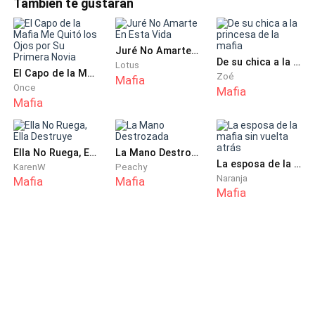
También te gustarán
—¿Por qué la tratas así? Si es tan buena y
—preguntó, casi sin aliento.—Creo que sí, pero tenemos que
comprobarlo.Desde que Mía se fue, habían puesto a todos
trabajadora... Cuando estás ocupada, siempre es ella
sus contactos a buscarla. La v
la que te limpia la casa. ¿De verdad por algo tan tonto
Juré No Amarte En Esta Vida
De su chica a la princesa de la mafia
le vas a armar un drama?
Lotus
El Capo de la Mafia Me Quitó los Ojos por Su Primera Novia
Zoé
Mafia
Once
Mafia
Máximo se ajustó las gafas, con un toque de
Mafia
preocupación en la voz:
—No discutas, León. Mejor vamos al hospital.
Ella No Ruega, Ella Destruye
La Mano Destrozada
La esposa de la mafia sin vuelta atrás
KarenW
Peachy
Naranja
Mafia
Mafia
León me lanzó una mirada de desprecio y ya estaba
Mafia
por llevársela cuando Elena, en un susurro, dijo:
—Me duele un poco... pero no quiero que Mía se sienta
mal. Con un poco de pomada va a estar bien.
—Si se infecta, va a ser peor. Vamos al hospital —
insistió Máximo.