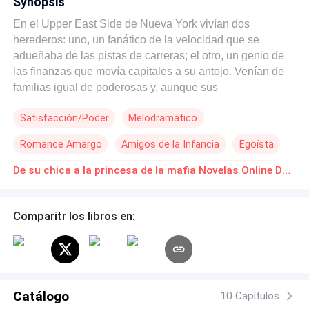
Synopsis
En el Upper East Side de Nueva York vivían dos
herederos: uno, un fanático de la velocidad que se
adueñaba de las pistas de carreras; el otro, un genio de
las finanzas que movía capitales a su antojo. Venían de
familias igual de poderosas y, aunque sus
personalidades eran opuestas, crecieron juntos y cada
Satisfacción/Poder
Melodramático
uno veía en el otro a su único amigo incondicional. Se
habían peleado por mujeres, habían discutido a gritos por
Romance Amargo
Amigos de la Infancia
Egoísta
apuestas en las carreras... y aun así, a los quince años
coincidieron por primera y única vez en algo: llevar
Independiente
Cuenta Regresiva
Dejar en ridículo
De su chica a la princesa de la mafia Novelas Online Descarga gratuita de PDF
colgado un pin de cobre sencillo, con una "M" grabada de
Arrepentirse
forma apenas visible en la parte trasera. Era una pieza
que Mía había hecho casi sin pensar, en una clase de
Comparitr los libros en:
manualidades, sin que nadie en el salón supiera quién
era en realidad. Ellos, en cambio, llevaron ese pin
durante diez años. Ni en un podio de Fórmula 1, ni
cerrando una inversión millonaria en la Bolsa... jamás se
lo quitaron. Hasta que apareció Elena. La hija consentida
Catálogo
10 Capítulos