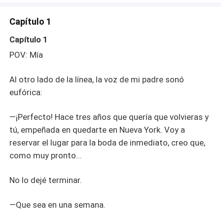
de un nuevo magnate, que les cosió a mano un parche
de tela con hilo dorado. Simple, como esos que en un
Capítulo 1
tianguis o feria venden tres por un dólar. Pero, sin decir
una palabra, ambos se quitaron el pin de cobre y se
Capítulo 1
pusieron el parche nuevo. Mía no comentó nada. Solo
POV: Mía
guardó en silencio una vieja fotografía de ellos que había
recortado de un periódico. Esa noche, llamó a su padre
Al otro lado de la línea, la voz de mi padre sonó
en Sicilia. Su voz sonó tranquila, firme: —Papá... acepto
la alianza matrimonial.
eufórica:
—¡Perfecto! Hace tres años que quería que volvieras y
tú, empeñada en quedarte en Nueva York. Voy a
reservar el lugar para la boda de inmediato, creo que,
como muy pronto...
No lo dejé terminar.
—Que sea en una semana.