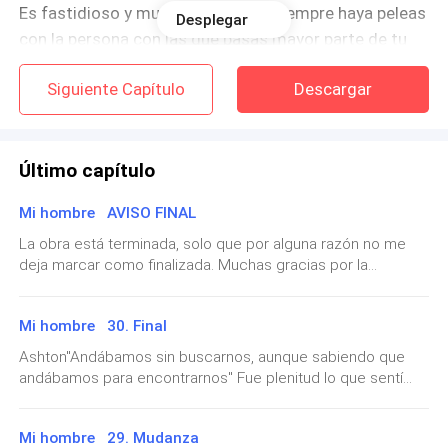
Es fastidioso y muy cansado que siempre haya peleas
Desplegar
con la persona con las que pasas mayor parte de tu
tiempo. Y no es recomendable.
Siguiente Capítulo
Descargar
—¿Entonces todo bien?
—Todo bien —Aseguro con una risilla
Último capítulo
Mi hombre AVISO FINAL
''''''''''''''''''''''''''''''''''''''
La obra está terminada, solo que por alguna razón no me
Las clases pasan demasiado lento, estamos a punto
deja marcar como finalizada. Muchas gracias por la
oportunidad y leerme. Tengo novelas gratis en la plataforma
de salir de vacaciones y eso hace que el tiempo pase
de W*****d bajo el usuario de Kiry Sandria.
aun mas lento de lo normal.
Mi hombre 30. Final
Ashton"Andábamos sin buscarnos, aunque sabiendo que
Mi emoción por descansar de las pesadas materias,
andábamos para encontrarnos" Fue plenitud lo que sentí
pesados profesores está en aumento conforme las
estando dentro de ti "Bailando dentro de tu cuerpo", algo
vacaciones se acercan.
tan simple como que yo voy en ti, y tu vas en mi "Como dos
Mi hombre 29. Mudanza
piezas que encajan perfecto". Y aunque seis mil millones de