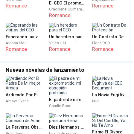
conocí lo primero que me dijo fue algo como
El CEO El prometido de mi hermana Un amor de sueños
Romance
Romance
Graciliane Guimaraes
"Pásame fotos" mejor conocido como "nudes".
Romance
¿Dónde esta lo gracioso?
Pues no se, ni yo lo se, pero me hizo reír, y el después
Esperando las visitas del CEO
Un heredero para el CEO
Un Contrato De Protección
de eso rió conmigo. Empezamos a hablar y poco a
Alessa Mei
Valen.L.M
Elena RGR
Romance
Romance
Romance
poco se ganó mi cariño.
El salió el año pasado de la universidad y actualmente
Nuevas novelas de lanzamiento
esta trabajando en la empresa de su padre.
YO:
Ardiendo Por El Padre De Mi mejor Amiga
La Novia Fugitiva del CEO Beaumont
El padre de mi ex prometido; mi obsesión prohibida
Amaya Evans
Niki
1:40pm "Si quiero eso"
Charlie Rose
"Te odio"
La Perversa Obsesión de Adán
Diez Hermanos para una Reina
ASHTON:
Firme El Divorcio Sr Del Castillo, Ya No Te Amo
Belladonna
La clé du succès