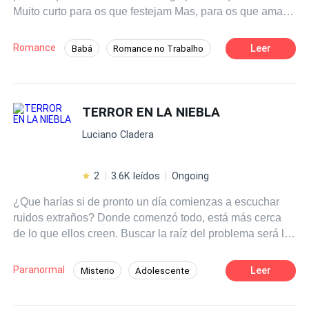
Muito curto para os que festejam Mas, para os que amam,
o tempo é eterno. Henry Van Dyke
Romance
Leer
Babá
Romance no Trabalho
Contemporâneo
Drama
CEO
Diferença de Idade
TERROR EN LA NIEBLA
Luciano Cladera
2
3.6K leídos
Ongoing
¿Que harías si de pronto un día comienzas a escuchar
ruidos extraños? Donde comenzó todo, está más cerca
de lo que ellos creen. Buscar la raíz del problema será la
menor de sus preocupaciones!!!
Paranormal
Leer
Misterio
Adolescente
Segunda Oportunidad