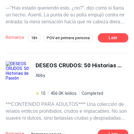
—“Has estado queriendo esto, ¿no?”, dijo como si fuera
un hecho. Asentí. La punta de su polla empujó contra mi
entrada; la mera sensación hacía que mi cabeza diera
vueltas, y entonces se detuvo y la sacó de nuevo. Giré la
cabeza para mirarlo. —“¿Por qué carajos te detuviste?”
Romance
Leer
18+
POV en primera persona
—prácticamente grité. —“Ruégalo como una buena
Pasión
CEO
Chica buena
chica” —sonrió con suficiencia mientras usaba su gruesa
polla para azotar mi trasero. —“Por favor, señor, fóllame
Profesor
Aventura de Una Noche
con tu deliciosa polla. Por favor, lléname” —gemí. --- Esta
DESEOS CRUDOS: 50 Historias de Pasión
Erótico
Gay por ti
es una colección de historias eróticas escritas para
Abby
hacerte estremecer de expectativa, gotear pensamientos
pecaminosos y seducir tu mente más allá de toda
reparación. Abróchate el cinturón porque es hora de
10
456.0K leídos
Completed
noches pecaminosas.
***CONTENIDO PARA ADULTOS**** Una colección de
relatos eróticos prohibidos, crudos e implacables. No son
suaves ni dulces, sino fantasías crudas y despiadadas
escritas para acelerar tu pulso y hacer que tu cuerpo
ansíe más. Raw Desires te ofrece 50 relatos tabú
Romance
Leer