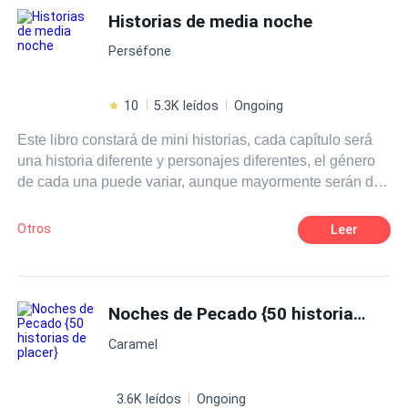
sin límites, estas historias no se guardan nada. Si buscas
tu coño y tu polla palpiten de deseo. Bienvenido a
Historias de media noche
romances ardientes, llenos de pasión intensa,
Deseos Sucios. Estás advertido.
Perséfone
profundidad emocional y temas para adultos sin
restricciones, bienvenido a PECADOS DULCES.
10
5.3K leídos
Ongoing
Este libro constará de mini historias, cada capítulo será
una historia diferente y personajes diferentes, el género
de cada una puede variar, aunque mayormente serán de
suspenso.
Otros
Leer
Noches de Pecado {50 historias de placer}
Caramel
3.6K leídos
Ongoing