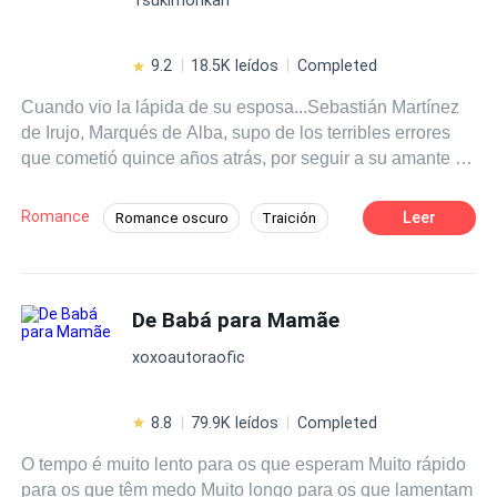
9.2
18.5K leídos
Completed
Cuando vio la lápida de su esposa...Sebastián Martínez
de Irujo, Marqués de Alba, supo de los terribles errores
que cometió quince años atrás, por seguir a su amante de
toda la vida, hizo daño a quien verdaderamente lo
amaba, por seguir a su supuesto amor de su vida, su
Romance
Leer
Romance oscuro
Traición
esposa tuvo un aborto y la muerte pronto vino por ella
Segunda Oportunidad
Venganza
también. Pero eso no es nada para el marqués, porque
alguien le ha dado la oportunidad de reparar sus errores,
y amar a su esposa como ella lo merece. Aunque no será
De Babá para Mamãe
fácil, porque para Aranza Arteaga...el amor hacia su
xoxoautoraofic
esposo dejó de existir, porque esa es la
condición..."Aranza Arteaga…no te amara con aquella
devoción de hace años” Y para Sebastián...volver a
8.8
79.9K leídos
Completed
enamorar a su esposa se volverá la misión de nueva
O tempo é muito lento para os que esperam Muito rápido
vida... Y por ella y la hija que carga en su vientre, hará lo
para os que têm medo Muito longo para os que lamentam
inimaginable...