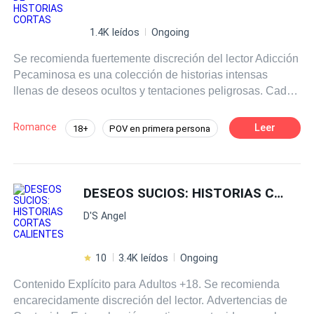
1.4K leídos
Ongoing
Se recomienda fuertemente discreción del lector Adicción
Pecaminosa es una colección de historias intensas
llenas de deseos ocultos y tentaciones peligrosas. Cada
relato explora la emoción de cruzar líneas prohibidas, con
tensión creciente y pasiones profundas. Estas son
Romance
Leer
18+
POV en primera persona
historias cortas completas que van de 7 a 10 capítulos,
Mafia
Diferencia de Edad
donde los personajes se rinden a impulsos irresistibles.
Abre las páginas… y deja que la tentación tome el
Amor Prohibido
control.
DESEOS SUCIOS: HISTORIAS CORTAS CALIENTES
D'S Angel
10
3.4K leídos
Ongoing
Contenido Explícito para Adultos +18. Se recomienda
encarecidamente discreción del lector. Advertencias de