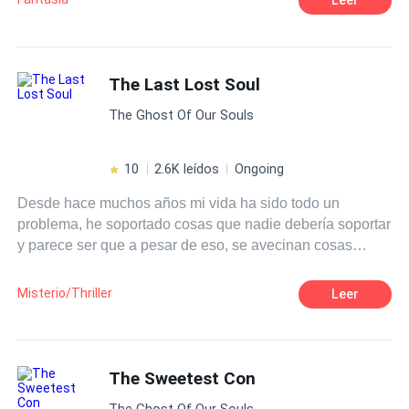
The Last Lost Soul
The Ghost Of Our Souls
10
2.6K leídos
Ongoing
Desde hace muchos años mi vida ha sido todo un
problema, he soportado cosas que nadie debería soportar
y parece ser que a pesar de eso, se avecinan cosas
peores. Aún así, creo que tengo una oportunidad de ser
feliz.
Misterio/Thriller
Leer
The Sweetest Con
The Ghost Of Our Souls