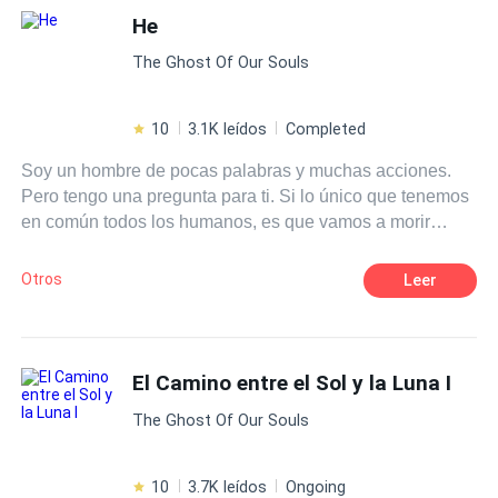
hombre que la traicionó—lamentarían haber tocado a la
He
Luna equivocada.
The Ghost Of Our Souls
10
3.1K leídos
Completed
Soy un hombre de pocas palabras y muchas acciones.
Pero tengo una pregunta para ti. Si lo único que tenemos
en común todos los humanos, es que vamos a morir
¿Quien me puede detener si quiero ayudar al tiempo a
cumplir su cometido?
Otros
Leer
El Camino entre el Sol y la Luna I
The Ghost Of Our Souls
10
3.7K leídos
Ongoing