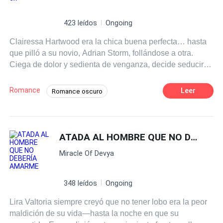
423 leídos
Ongoing
Clairessa Hartwood era la chica buena perfecta… hasta
que pilló a su novio, Adrian Storm, follándose a otra.
Ciega de dolor y sedienta de venganza, decide seducir al
hombre más prohibido: Gabriel Storm, el poderoso padre
de Adrian. Lo que empieza como un juego peligroso se
Romance
Leer
Romance oscuro
convierte en un affaire salvaje, intenso y adictivo. Entre
POV en primera persona
Pasión
besos robados, toques desesperados y encuentros
cargados de deseo, Clairessa se pierde por completo en
Arrogante
Mafia
Padre soltero
Gabriel. Pero el fuego que arde entre ellos es tóxico.
ATADA AL HOMBRE QUE NO DEBERÍA AMARME
Diferencia de Edad
Amor Prohibido
Mientras Adrian lucha por recuperarla, Gabriel se niega a
Erótico
Miracle Of Devya
comprometerse, atormentado por sus propios demonios.
Pronto Clairessa se encuentra atrapada en un triángulo
oscuro y peligroso entre padre e hijo, donde el placer y el
348 leídos
Ongoing
dolor son inseparables. Una historia de amor prohibido,
Lira Valtoria siempre creyó que no tener lobo era la peor
venganza y obsesión. ¿Hasta dónde estás dispuesta a
maldición de su vida—hasta la noche en que su
llegar cuando el hombre que más deseas es el que