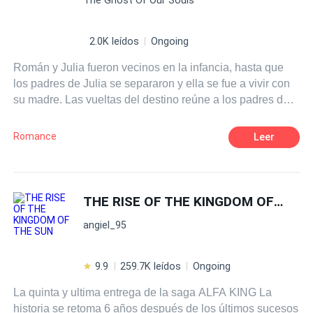
2.0K leídos
Ongoing
Román y Julia fueron vecinos en la infancia, hasta que
los padres de Julia se separaron y ella se fue a vivir con
su madre. Las vueltas del destino reúne a los padres de
Julia y al volver al vecindario lo que antes fue una
inocente amistad con Román, podría convertirse en una
Romance
Leer
historia de amor que los marcaría de por vida.
THE RISE OF THE KINGDOM OF THE SUN
angiel_95
9.9
259.7K leídos
Ongoing
La quinta y ultima entrega de la saga ALFA KING La
historia se retoma 6 años después de los últimos sucesos