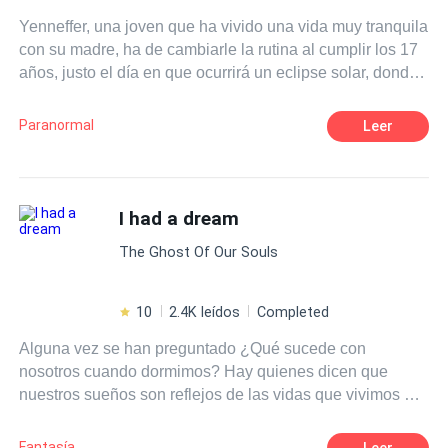
Yenneffer, una joven que ha vivido una vida muy tranquila
con su madre, ha de cambiarle la rutina al cumplir los 17
años, justo el día en que ocurrirá un eclipse solar, donde
se le serán respondidas todas sus preguntas sobre su
padre, al que nunca conoció. Estará dispuesta a todo
Paranormal
Leer
sólo para saber su origen, juntos con sus amigos y con
gran determinación se dispone a partir en su aventura.
I had a dream
The Ghost Of Our Souls
10
2.4K leídos
Completed
Alguna vez se han preguntado ¿Qué sucede con
nosotros cuando dormimos? Hay quienes dicen que
nuestros sueños son reflejos de las vidas que vivimos en
universos paralelos al nuestro. Quizás no se equivocan.
Fantasía
Leer