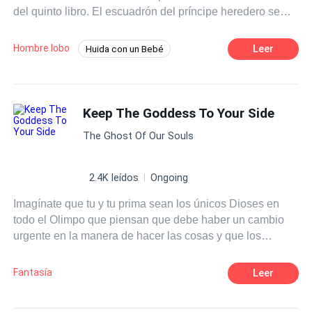
del quinto libro. El escuadrón del príncipe heredero se
sigue preparando para tomar sus responsabilidades y ser
los próximos gobernantes del Reino de los hombres
Hombre lobo
Leer
Huida con un Bebé
lobos.
POV en primera persona
Traición
Poder Femenino
Pasión
Keep The Goddess To Your Side
The Ghost Of Our Souls
2.4K leídos
Ongoing
Imagínate que tu y tu prima sean los únicos Dioses en
todo el Olimpo que piensan que debe haber un cambio
urgente en la manera de hacer las cosas y que los
destierren al mundo de los mortales por ello, vaya día.
Fantasía
Leer