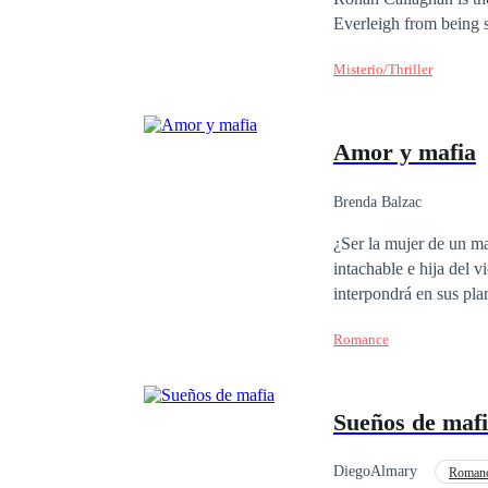
Everleigh from being s
and discovers that she 
Misterio/Thriller
Amor y mafia
Brenda Balzac
¿Ser la mujer de un ma
intachable e hija del 
interpondrá en sus pla
que creía se vendrá ab
Romance
sombras es un trafican
replantearse toda su vi
Sueños de maf
DiegoAlmary
Romanc