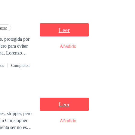
scuro
Leer
ero para evitar
Añadido
asinos, es
dos
Completed
 obsesionado con
Leer
es, stripper, pero
á a Christopher
Añadido
enta ser no es