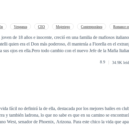
ión
Venganza
CEO
Mujeriego
Contemporánea
Romance o
Mafia
Ritmo Rápido
en una familia de mafiosos italianos, protegida por
elli quien era el Don más poderoso, él mantenía a Fiorella en el extranj
Pero todo cambio con el nuevo Jefe de la Mafia Italiana, Lorenzo
su fama de ser temible y violento, su familia dirige la mayoría de los c
8.9
34.9K leí
jer que se le resista. Cuando conoce a Fiorella por primera vez queda
ible por hacerla suya, incluso raptarla.
ida fácil no definirá la de ella, destacada por los mejores bailes en club
ejera y también ladrona, lo que no sabe es que en su camino se encontrar
no West, senador de Phoenix, Arizona. Para este chico la vida que apar
helada noche sus vidas se unen, está