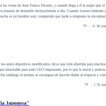
ferencia de Edad
Mafia
Venganza
r las venas de Jean Franco Dicarlo, y cuando llega a él la mujer que el d
 destruirlo destruyéndola a ella. Cuando Aurora entiende que el mafioso
noche es un hombre real, comprende que tarde o temprano la encontrará
a noche. Pero, ignorante del riesgo que corre se deja llevar por los braz
10
21.3K leí
s fronteras que los separan, las mafias se
ntrol de la vida de Aurora, de la ciudad y de todo lo que la rodea, y no
ntra la corriente y empoderarse como el amor destinado al mafioso más
los autos deportivos modificados, lleva una vida aburrida para muchos
gen intachable para todo CEO importante, por lo que la moral y justicia
 Sin embargo el destino se encargara de hacerle dudar al respecto y coloc
 en la única que es capaz de cambiar el estilo de vida que Ariel Montes 
10
5.7K leí
 nombre, mujer independiente que pertenece a la mafia, que tras un enc
para afrontar una vida llena de desafíos y consecuencias donde el amor no
a felicidad, ¡No sin antes aprender a vivir y arriesgar todo en la vida p
a Japonesa"
 de afrontar las consecuencias? ¿Sera capaz el amor de vencer un cánc