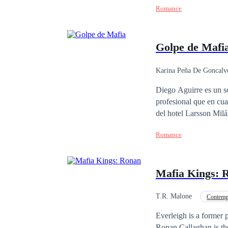
Romance
vez no es para hacer e
nadie sabe y ninguno d
Golpe de Mafi
Karina Peña De Goncalv
Contemporánea
Diego Aguirre es un sol
profesional que en cu
del hotel Larsson Milá
pensó que iba a morir 
Romance
millonaria, hermosa y 
haberse cruzado, no te
obligados a permanecer
Mafia Kings: 
no todo lo que brilla 
aprenderán. Acompáñam
intensa historia
T.R. Malone
Contemp
Everleigh is a former 
Ronan Callaghan is the