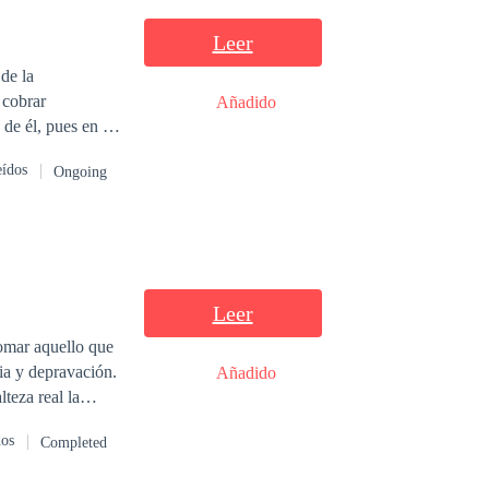
e acción y
Leer
de la
 cobrar
Añadido
 de él, pues en su
ente coreana
eídos
Ongoing
Leer
omar aquello que
ia y depravación.
Añadido
, pero lo que
dos
Completed
erra y un enemigo
trimonio forzado?