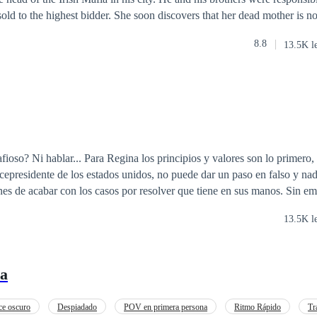
old to the highest bidder. She soon discovers that her dead mother is not
is not only a Mafia princess in her own right, but she has twin brothers 
8.8
13.5K l
fioso? Ni hablar... Para Regina los principios y valores son lo primero, 
vicepresidente de los estados unidos, no puede dar un paso en falso y nad
nes de acabar con los casos por resolver que tiene en sus manos. Sin em
ajo cuando conozca a Salvatore White, un brillante y sensual psicólogo 
13.5K l
te de armas muy sagaz y escurridizo, con sus encantos y su oscuro secre
da y si desea ser la mujer de un mafioso...
ia
e oscuro
Despiadado
POV en primera persona
Ritmo Rápido
Tr