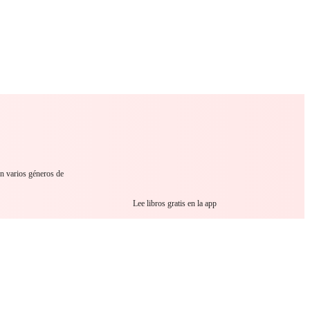
 Romance
Sci-Fi
Guerra
Otros
en varios géneros de
Lee libros gratis en la app