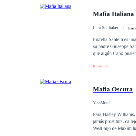
Mafia Italiana
Lara Soultaker
Traic
Universo Alterno
Fiorella Santelli es una joven de 18 años e inocente, creció 
su padre Giuseppe Sant
que algún Capo pusiera sus ojos en ella.
Razzo quien ha creado 
Romance
mujeriego y no hay mu
ella y hará todo lo pos
Mafia Oscura
YessMon2
Para Hasley Williams, v
jamás prostituta, call
West hijo de Maximilia
nada igual a la que vive cada día. Una noche sus caminos se cruzan, una 