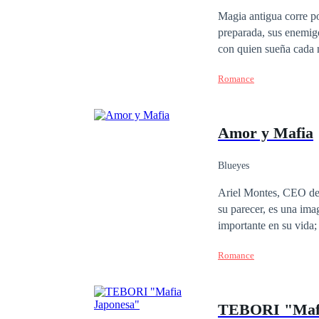
Independiente
Di
Magia antigua corre po
preparada, sus enemigos tratarán de
con quien sueña cada 
como se lo promete cad
Romance
hombre que la visita en la oscuridad y mientras la magia diluye la
toman el poder y el co
que dejar de luchar co
Amor y Mafia
mundo, el Rey Rojo.
Blueyes
Ariel Montes, CEO de 
su parecer, es una ima
importante en su vida;
mujer que se convierte
Romance
Rubí Echeverría, es su
el destino, los unirá 
camino para encontrar l
TEBORI "Mafi
se ama! ¿Serán capaces