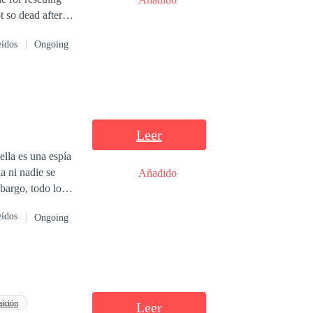
 so dead afterall
to boot.
eídos
Ongoing
Leer
ella es una espía
a ni nadie se
Añadido
bargo, todo lo
que bajo las
eídos
Ongoing
to la hará
aición
Leer