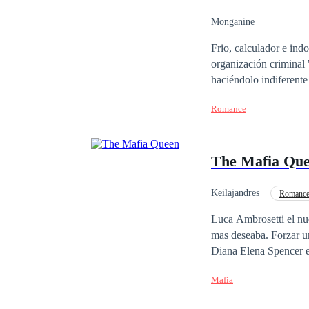
sociedad? Solo Rubí y 
romance.
Monganine
Frio, calculador e in
organización criminal 
haciéndolo indiferente
mundo es peligroso an
Romance
quien le mostrará un p
The Mafia Qu
Keilajandres
Romance
Luca Ambrosetti el nu
mas deseaba. Forzar u
Diana Elena Spencer es la hija de la nueva reina consor
princesa de Gales un ti
Mafia
nadie sabia era que su
de la familia Ambrose