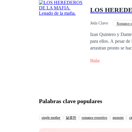
¿Sera capaz Elena de p
LOS HEREDERO
famosa del mundo? ¿Po
Jeda Clavo
Romance o
Primer Amor
De 
Izan Quintero y Dante
para ellos. A pesar de
arrastran pronto se hace evidente. Sobre todo cuando Dominic King, el t
y rusa, busca venganza
Mafia
Armone. Ella es la jov
a usarla como su arma 
sentir el dolor de perder a un ser querido. Sin embargo, lo 
pronto se convierte e
intenciones se complic
el odio. Mientras tanto, 
Palabras clave populares
paso que dan hacia un 
luz. ¿Podrán Izan y Da
tejido?
single mother
달콤한
romance esportivo
monster
ci