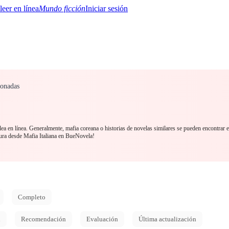
Mundo ficción
Iniciar sesión
ionadas
BTQ+
YA/TEEN
Paranormal
Misterio/Thriller
Oriental
Juegos
Historia
MM
ea en línea. Generalmente, mafia coreana o historias de novelas similares se pueden encontrar 
tura desde Mafia Italiana en BueNovela!
Completo
d
Recomendación
Evaluación
Última actualización