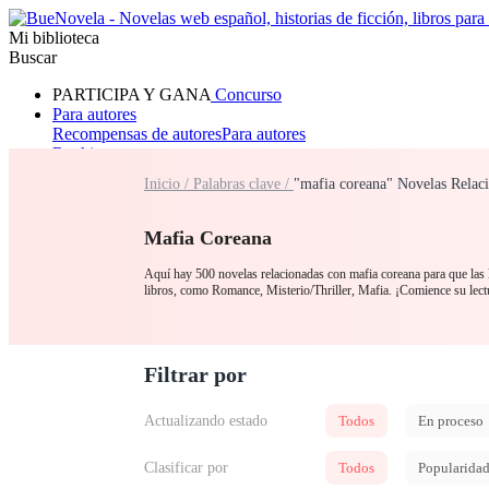
Mi biblioteca
Buscar
PARTICIPA Y GANA
Concurso
Para autores
Recompensas de autores
Para autores
Ranking
Navegar
Inicio /
Palabras clave /
"mafia coreana" Novelas Relac
Novelas
Cuentos Cortos
Todos
Romance
Hombre lobo
Mafia
Sistema
Fantasía
Urbano
LG
Mafia Coreana
Aquí hay 500 novelas relacionadas con mafia coreana para que las l
libros, como Romance, Misterio/Thriller, Mafia. ¡Comience su lec
Filtrar por
Actualizando estado
Todos
En proceso
Clasificar por
Todos
Popularida