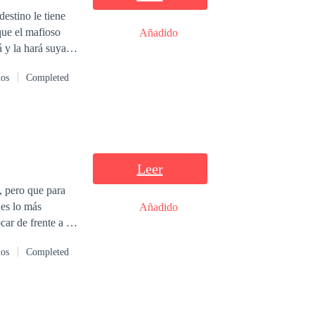
estino le tiene
Añadido
 y la hará suya
os invisibles del
dos
Completed
 tiene más opción
 poderoso del
Leer
, pero que para
 es lo más
Añadido
ar de frente a la
lleva hasta ahora.
dos
Completed
uentro escrito por
 es el único
or la persona que
er de la