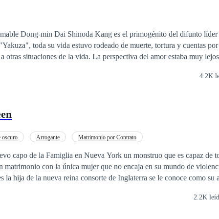
Ariel encontraran el camino correcto para descubrirlo en esta novela d
domable Dong-min Dai Shinoda Kang es el primogénito del difunto líder 
"Yakuza", toda su vida estuvo rodeado de muerte, tortura y cuentas por
 a otras situaciones de la vida. La perspectiva del amor estaba muy lejos
helarlo. O es lo que pensó hasta conocer a Mi-suk, una hermosa e inoc
4.2K l
oco de luz a través de su mundo oscuro.
een
 oscuro
Arrogante
Matrimonio por Contrato
evo capo de la Famiglia en Nueva York un monstruo que es capaz de t
n matrimonio con la única mujer que no encaja en su mundo de violenc
te de Inglaterra se le conoce como su alteza real la
tulo que ella detesta y odia por todo el sufrimiento que lleva en su alma
2.2K leí
 padrastro un ser despiadado era también un capo de la mafia en Inglat
tti. Pero... ¿Qué pasa cuando Elena y Luca se vean envueltos en un ma