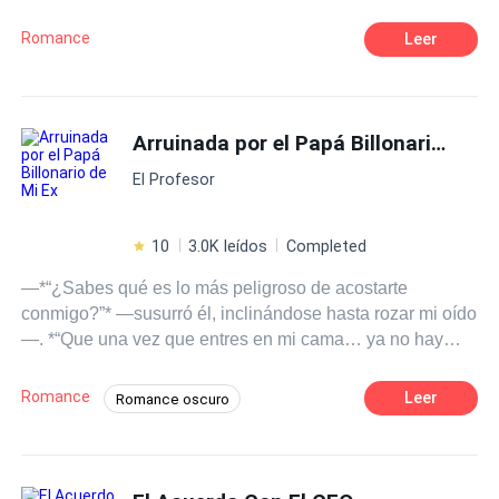
Romance
Leer
Arruinada por el Papá Billonario de Mi Ex
El Profesor
10
3.0K leídos
Completed
—*“¿Sabes qué es lo más peligroso de acostarte
conmigo?”* —susurró él, inclinándose hasta rozar mi oído
—. *“Que una vez que entres en mi cama… ya no hay
salida.”* Sonreí despacio, sin retroceder. —*“Entonces
debería advertirte algo,”* respondí—. *“No soy una mujer
Romance
Leer
Romance oscuro
que se deje poseer. Yo soy la que arruina imperios.”* Me
Poder Femenino
18+
traicionaron. Me humillaron. Me dejaron en la ruina…
usando el apellido equivocado. Cuando mi ex me
Protagonista femenina fuerte
destruyó sin piedad, jamás imaginó que su propio padre