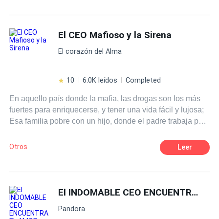
Alfa
Venganza
Ritmo Rápido
amor.
Matrimonio por Contrato
Comedia
El CEO Mafioso y la Sirena
Luna
Licántropo
El corazón del Alma
10
6.0K leídos
Completed
En aquello país donde la mafia, las drogas son los más
fuertes para enriquecerse, y tener una vida fácil y lujosa;
Esa familia pobre con un hijo, donde el padre trabaja por
un mafioso, el más peligroso de la ciudad,dado que el no
tenía opción que entrar en el negocio de las drogas para
Otros
Leer
sobrevivir con su familia. Ahí empezó todo, cuando murió
el hijo del mafioso que estaba en el cuidado de este
hombre pobre; El mafioso sin piedad con su pena de
corazón mató al pobre hombre y adoptará al hijo de su
El INDOMABLE CEO ENCUENTRA EL AMOR
víctima, así este niño se convertirá como hijo de este
Pandora
mafioso y el CEO de la empresa que tiene este peligroso