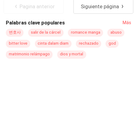
que sea demasiado tarde. En este mismo libro
despegar en su carrera como pintora de lienzos
Despiadado
Traición
Pagina anterior
Siguiente página
encuentras las DOS TEMPORADAS. Primeros capítulos
modernos y llamativos, y por lo tanto una sorpresa del
Contemporánea
Rebelde
gratuitos.
desdino con un viaje a Estambul. , la llevó a
Palabras clave populares
Más
reencontrarsse con el apuestro hombre de ojos
esmeralda que nunca olvidó Nuevamente la atracción fue
변호사
salir de la cárcel
romance manga
abuso
inmediata. Pero para que los dos estén juntos , habrá
bitter love
cinta dalam diam
rechazado
god
muchos obstáculos y conflictos que superar, incluida la
diferencia cultural y también la familia del magnate que
matrimonio relámpago
dios y mortal
hará cualquier cosa para interponersse en el camino de
la apasionada pareja.