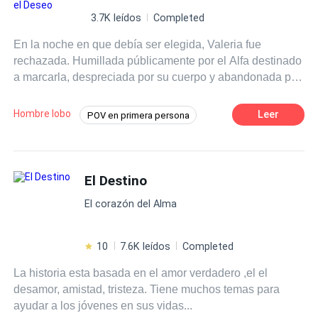
3.7K leídos
Completed
En la noche en que debía ser elegida, Valeria fue
rechazada. Humillada públicamente por el Alfa destinado
a marcarla, despreciada por su cuerpo y abandonada por
su propio pack, Valeria aprendió una verdad brutal: en
ese mundo, una omega como ella no tenía valor… o eso
Hombre lobo
Leer
POV en primera persona
creían. Pero la sangre que despierta en sus venas no es
Romance oscuro
Ritmo Rápido
común. Es antigua. Prohibida. Y peligrosa. Cuando
Valeria regresa, ya no lo hace para suplicar aceptación.
Protagonista femenina fuerte
Alfa
Regresa para cobrar cada desprecio, cada burla y cada
El Destino
Dominante
Reverse Harem
Venganza
golpe. Los mismos alfas que la llamaron indigna
Rechazo
El corazón del Alma
empiezan a perder el control. El deseo se convierte en
obsesión. La jerarquía se quiebra. Y el poder cambia de
manos. Hermanos se enfrentan. Padres traicionan a sus
10
7.6K leídos
Completed
hijos. Enemigos se arrodillan. Porque esta vez, la omega
La historia esta basada en el amor verdadero ,el el
no obedece. Fue rechazada por el Alfa… pero coronada
desamor, amistad, tristeza. Tiene muchos temas para
por el deseo. Y nadie volverá a decidir quién es ella.
ayudar a los jóvenes en sus vidas...