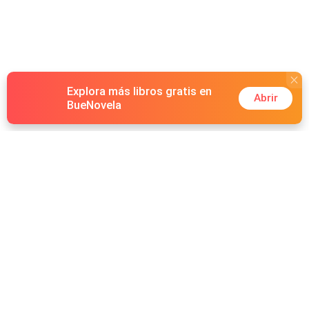
Explora más libros gratis en
Abrir
BueNovela
Hot Genres
Romance
Recursos
Hombre lobo
Palabras clave
Redes Sociales
Mafia
Búsquedas calientes