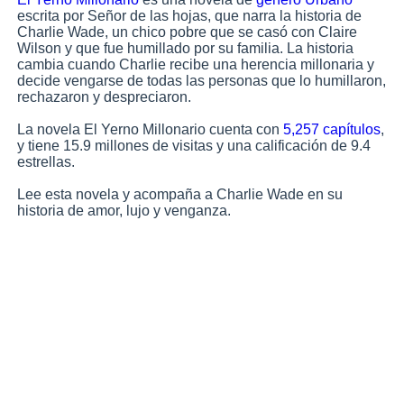
escrita por Señor de las hojas, que narra la historia de
Charlie Wade, un chico pobre que se casó con Claire
“¡Sí! ¡Es una desgracia para nuestra familia!”
Wilson y que fue humillado por su familia. La historia
cambia cuando Charlie recibe una herencia millonaria y
decide vengarse de todas las personas que lo humillaron,
“¡Quizás su intención no sea pedir dinero prestado,
rechazaron y despreciaron.
sino estropear el ambiente alegre del cumpleaños de
La novela El Yerno Millonario cuenta con
5,2
57
capítulos
,
la abuela!”
y tiene 15.9 millones de visitas y una calificación de 9.4
estrellas.
Charlie apretó los puños con fuerza mientras toda la
Lee esta novela y acompaña a Charlie Wade en su
familia Wilson lo humillaba y ridiculizaba. Si no fuera
historia de amor, lujo y venganza.
por la urgencia, habría abandonado ese molesto lugar.
Sin embargo, las palabras de su padre resonaron en su
cabeza. Le había enseñado a estar agradecido por la
ayuda que recibió y a devolverle el favor diez veces
mayor. Por lo tanto, reprimió la furia y la humillación
que crecían lentamente en su interior y le dijo a Lady
Wilson: “Abuela, quien salva una vida es más meritorio