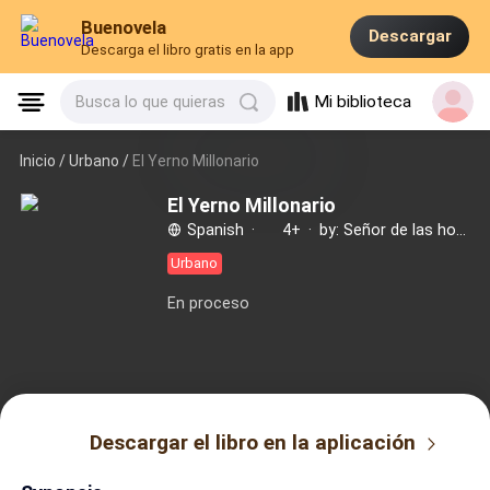
Buenovela
Descargar
Descarga el libro gratis en la app
Mi biblioteca
Busca lo que quieras
Inicio /
Urbano
/
El Yerno Millonario
El Yerno Millonario
Spanish
·
4+
·
by: Señor de las hojas
Urbano
En proceso
Descargar el libro en la aplicación