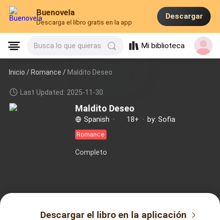
Buenovela
Descargar
Descarga el libro gratis en la app
Mi biblioteca
Busca lo que quieras
Inicio /
Romance
/
Maldito Deseo
Last Updated: 2025-11-30
Maldito Deseo
Spanish
·
18+
·
by: Sofia
Romance
Completo
Descargar el libro en la aplicación