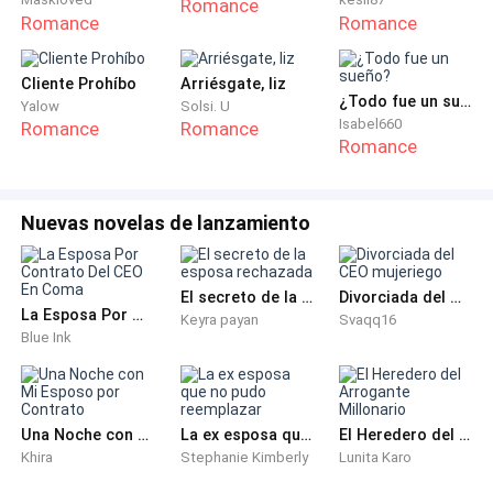
Romance
Romance
Romance
cabeza, los planes y seguimientos que estuve
planeando por mi misma habían dado frutos. Pero
esos frutos malvados y retorcidos que jamás espere
Cliente Prohíbo
Arriésgate, liz
¿Todo fue un sueño?
Yalow
Solsi. U
de mi padre.
Isabel660
Romance
Romance
Romance
Levantó la mirada hacia la puerta que detrás de ella
se escuchan gritos fuertes, como si estuvieran
Nuevas novelas de lanzamiento
discutiendo. Es el, Azriel llegó por mi. Tomó mi maleta
y encima de ella colocó la caja de recuerdos.
Finalmente cruzó el umbral de la puerta por la cual
El secreto de la esposa rechazada
Divorciada del CEO mujeriego
desde que tengo memoria he cruzado, cumpleaños,
La Esposa Por Contrato Del CEO En Coma
Keyra payan
Svaqq16
fiestas, navidades, momentos de travesuras y
Blue Ink
especiales lo cuales todavía están en mi memoria que
a partir de hoy no volveré a cruzar a través de él.
Tomó aire para continuar con mis pasos hacia la
Una Noche con Mi Esposo por Contrato
La ex esposa que no pudo reemplazar
El Heredero del Arrogante Millonario
salida.
Khira
Stephanie Kimberly
Lunita Karo