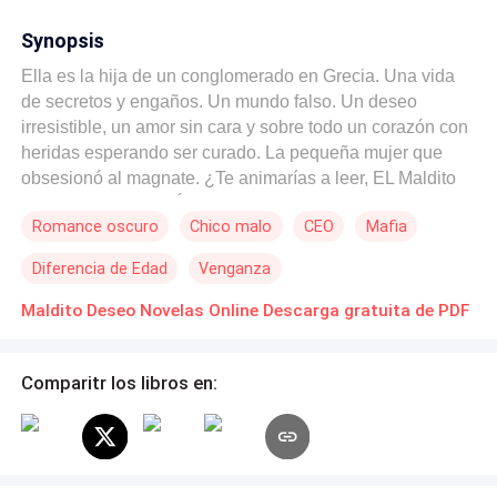
Synopsis
Ella es la hija de un conglomerado en Grecia. Una vida
de secretos y engaños. Un mundo falso. Un deseo
irresistible, un amor sin cara y sobre todo un corazón con
heridas esperando ser curado. La pequeña mujer que
obsesionó al magnate. ¿Te animarías a leer, EL Maldito
Deseo irresistible? Él es un hombre con ojos únicos,
Romance oscuro
Chico malo
CEO
Mafia
preciosos e hipnotizantes. El joven dueño de las cadenas
hoteleras de Rusia, uno de los herederos trillizos. Nikolai
Diferencia de Edad
Venganza
Malishev se verá involucrado en un accidente provocado
con el pequeño deseo que ha estado buscando por años
Maldito Deseo Novelas Online Descarga gratuita de PDF
y por una simple coincidencia que cree Aria Hatzis se
reencuentran aunque ella no lo recuerde.
Comparitr los libros en: