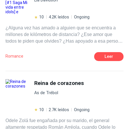
10
4.2K leídos
Ongoing
¿Alguna vez has amado a alguien que se encuentra a
millones de kilómetros de distancia? ¿Ese amor que
todos te piden que olvides? ¿Has apoyado a esa persona
cuando no siquiera sabe de tu existencia? ¿O defendido
a alguien imposible? Pues te diré algo, esa es la rutina
Romance
Leer
de una fan. ¿Pero que pasaría si un día tu sueño se hace
realidad? ¿O que ocurriría si de repente aquel pilar
donde te sostenía se derrumban te tus ojos? Tal vez sería
mejor renunciar a todo.
Reina de corazones
As de Trébol
10
2.7K leídos
Ongoing
Odele Zolá fue engañada por su marido, el general
altamente respetado Román Arréola, cuando Odele lo