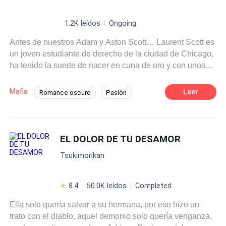
1.2K leídos
Ongoing
Antes de nuestros Adam y Aston Scott… Laurent Scott es
un joven estudiante de derecho de la ciudad de Chicago,
ha tenido la suerte de nacer en cuna de oro y con unos
padres que lo aman, a su manera. Siendo el primogénito
de los Scott. Su abuelo le cederá los derechos en el
Mafia
Leer
Romance oscuro
Pasión
estudio jurídico y todos los bienes de la familia, pero sólo
El Amor Duele
Dominante
debe cumplí con una condición…Esa que han debido
cumplir todos los primogénitos varones de la familia
Heredero / Heredera
Abogado
desde que su tatarabuelo lo dejó estipulado. Darle un
EL DOLOR DE TU DESAMOR
Traición
Matrimonio por Contrato
heredero varón, para seguir el linaje de los Scott.Laurent,
Amor Prohibido
Tsukimorikan
a pesar de todo lo que tiene no lo demuestra frente a los
demás. Es un chico honesto, estudioso y trabajador que
no se amilana con trabajar y estudiar para demostrar que
8.4
50.0K leídos
Completed
puede ser el mejor. Y, así es como conoce a Natalie, una
Ella solo quería salvar a su hermana, por eso hizo un
chica que trabaja en la cafetería que está frente de la
trato con el diablo, aquel demonio solo quería venganza,
universidad. El suyo fue un flechazo instantáneo, de esos