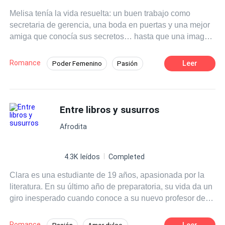
pasado de Luna regrese? Quédate a Leer esta historia.
Melisa tenía la vida resuelta: un buen trabajo como
secretaria de gerencia, una boda en puertas y una mejor
amiga que conocía sus secretos… hasta que una imagen
enviada en plena reunión universitaria lo destruye todo.
Traicionada por los dos pilares más importantes de su
Romance
Leer
Poder Femenino
Pasión
vida, huye esa misma noche y termina en la cama de un
Contemporánea
CEO
Secretario/a
completo desconocido. Al día siguiente, la cruda realidad:
ese hombre no era otro que su jefe. Decidida a
Venganza
Amor Secreto
desaparecer antes de que él descubra quién es, Melisa
Entre libros y susurros
Aventura de Una Noche
inicia un juego de huidas, secretos y verdades a
Afrodita
medias… pero el destino tiene otros planes. Romance,
drama, humor y un toque de venganza se entrelazan en
una historia donde nadie es quien parece ser, y donde el
4.3K leídos
Completed
amor más inesperado podría ser el más real.
Clara es una estudiante de 19 años, apasionada por la
literatura. En su último año de preparatoria, su vida da un
giro inesperado cuando conoce a su nuevo profesor de
literatura, el Sr. Martínez, un hombre carismático y
talentoso que despierta en ella una admiración profunda.
Romance
Leer