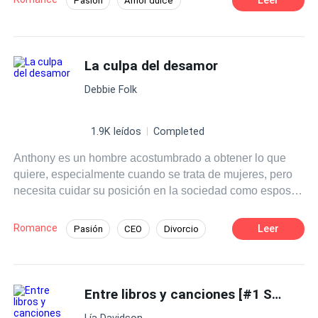
Pasión
Amor dulce
A medida que las clases avanzan Clara se siente cada
Chica buena
Profesor
vez más atraída por su forma de enseñar y su manera de
ver el mundo.
Diferencia de Edad
Campus
La culpa del desamor
Primer Amor
Debbie Folk
1.9K leídos
Completed
Anthony es un hombre acostumbrado a obtener lo que
quiere, especialmente cuando se trata de mujeres, pero
necesita cuidar su posición en la sociedad como esposo
y padre. Todo se descontrola cuando una de sus amantes
desata sus ambiciones, provocando el fin de su
Romance
Leer
Pasión
CEO
Divorcio
matrimonio. Cuando su ex esposa intenta rehacer su
vida, Anthony hace de todo para tenerla de regreso, aún
en contra de sus deseos, desatando en ella un deseo de
venganza.
Entre libros y canciones [#1 Saga Mi vida entre idols] e
Lía Davidson