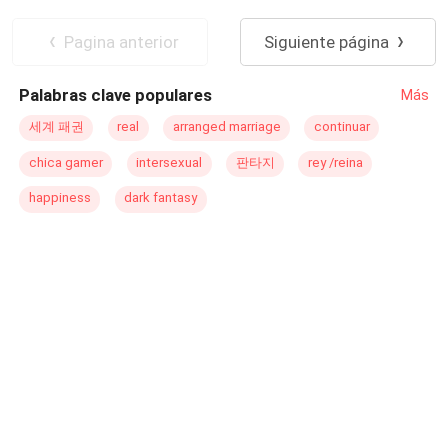
rechazará, sin embargo, conocerá a Pablo Larsson un
apuesto arquitecto y ella no podrá resistirse a entregarse
Pagina anterior
Siguiente página
a la aventura. ¿Qué hará Elena al estar entre estos
apuestos Larsson? Primera entrega de la saga chicas de
Palabras clave populares
Más
orfanato.
세계 패권
real
arranged marriage
continuar
chica gamer
intersexual
판타지
rey /reina
happiness
dark fantasy