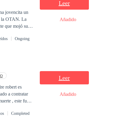
Leer
a la OTAN. La
Añadido
te que mojó sus
eídos
Ongoing
e hizo lo que le
o más
a jura venganza
arlo...pues ella
EO
Leer
 robert es
ado a contratar
Añadido
 a la muerte , este fue
lce rose Lo
dos
Completed
lta de 360 grados