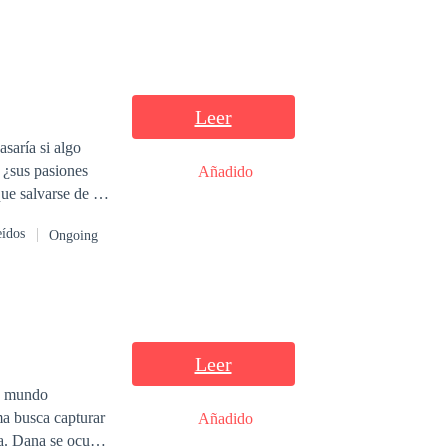
Leer
asaría si algo
o ¿sus pasiones
Añadido
ue salvarse de su
ué crees que
eídos
Ongoing
..
der que aumenta
Leer
su mundo
ma busca capturar
Añadido
ta. Dana se ocupa