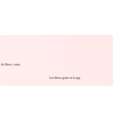
 Romance
Sci-Fi
Guerra
Otros
s de libros, como
Lee libros gratis en la app