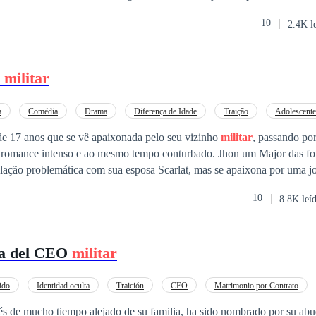
 no dejar pasar el amor. Tras su lucha se pregunta si ella sera capaz de 
10
2.4K l
e el amor, el odio, se cruzan y tiene que romper
er, para seguir. Dana podrá cerra su corazón, y no amar a su enemigo.
m
militar
a
Comédia
Drama
Diferença de Idade
Traição
Adolescente
e 17 anos que se vê apaixonada pelo seu vizinho
militar
, passando po
intenso e ao mesmo tempo conturbado. Jhon um Major das forças armadas
lação problemática com sua esposa Scarlat, mas se apaixona por uma 
erá que com tantos obstáculos esse casal vai conseguir ficar juntos?
10
8.8K leí
sa del CEO
militar
ido
Identidad oculta
Traición
CEO
Matrimonio por Contrato
ce oscuro
és de mucho tiempo alejado de su familia, ha sido nombrado por su abu