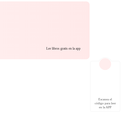
ngre floreció
día ser la esposa
Lee libros gratis en la app
Escanea el
código para leer
en la APP