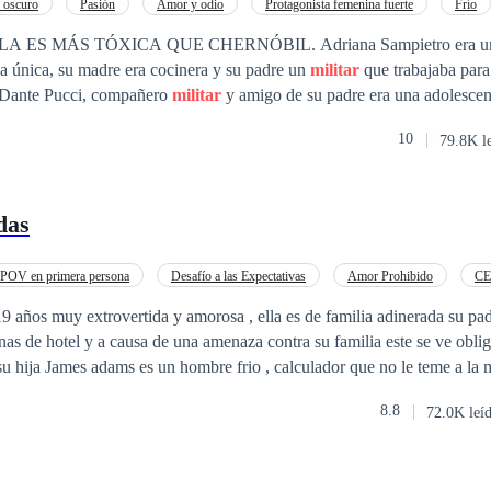
 oscuro
Pasión
Amor y odio
Protagonista femenina fuerte
Frío
Erótico
Verdad Oculta
ICA QUE CHERNÓBIL. Adriana Sampietro era una jovencita un
ja única, su madre era cocinera y su padre un
militar
que trabajaba par
a Dante Pucci, compañero
militar
y amigo de su padre era una adolescen
ríncipe azul con el que tanto había soñado. Pero cuando su padre muere, éste
10
79.8K l
ue protegería a su esposa y su hija. Así que Dante se retiró del ejército 
 con la viuda de León, Catalina y convertirse en el padrastro de Adriana. Un añ
aber que hacer con la adolescente la mete en un internado. Cuando Adriana cumple
das
 de copas y ella le confiesa su amor pero él la rechaza. Entonces Adrian
tra ese hombre será suyo, aunque deba literalmente secuestrarlo y oblig
tro.
POV en primera persona
Desafío a las Expectativas
Amor Prohibido
C
endiente
Poder Femenino
9 años muy extrovertida y amorosa , ella es de familia adinerada su padre
as de hotel y a causa de una amenaza contra su familia este se ve oblig
un guardaspalda para su hija James adams es un hombre frio , calculador que no le teme
so es contratado por el señor robert para que sea el guardaspalda de su du
8.8
72.0K leí
e no contaban era que aquella pequeña iba a hacer que el mundo de james diera una vue