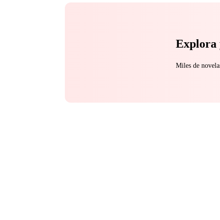
de novia, una cuenta de
sobre el satén blanco y
del heredero, me conve
Explora 
Miles de novela