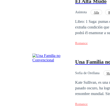
El Alfa Mudo
Asíntota
Alfa
R
Libro: 1 Saga: pumas defectuosos. ¿ Para el amor son necesarias las p
extraña condición que
podrá él enamorar a s
Romance
Una Familia n
Sofía de Orellana
Ma
Poder Femenino
Kate Sullivan, es una
pasado oscuro, ha log
renombre mundial. Sin
constantemente bajo su
Romance
dispuesto a lo que sea