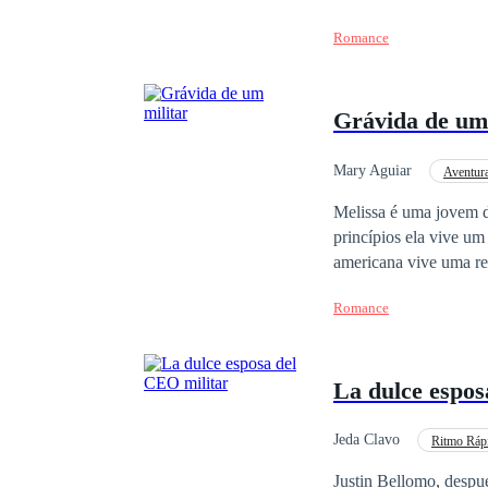
de cerrar su corazón y
Romance
como si fuera una misión más en su vida. Una novela dond
barr
Grávida de u
Mary Aguiar
Aventur
Melissa é uma jovem d
princípios ela vive um romance 
americana vive uma re
mais nova. S
Romance
La dulce espo
Jeda Clavo
Ritmo Ráp
Venganza
Roman
Justin Bellomo, despu