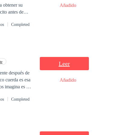
a obtener su
Añadido
a y
dos
Completed
una, sin
ición, que pondrá
2 de fecha 13/07/2023.
te
Leer
ente después de
co cuerda es esa
Añadido
a de las Fuerzas
dos
Completed
 nunca ha