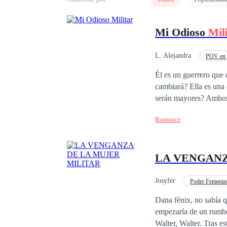
Mi Odioso
Mil
L. Alejandra
POV en 
Aventura de Una Noche
Él es un guerrero que d
cambiará? Ella es una 
serán mayores? Ambos 
destino. Pero la vida l
Romance
sucederá cuando ellos
Sumergiéndose en una p
mí perecer»
LA VENGANZ
Josyfer
Poder Femenin
Dana fénix, no sabía q
empezaría de un rumbo 
Walter, Walter. Tras e