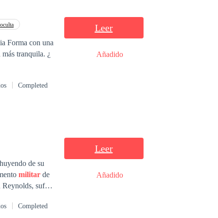
oculta
Leer
más tranquila. ¿
Añadido
dos
Completed
Leer
 huyendo de su
amento
militar
de
Añadido
n Reynolds, sufre
 un secreto y está
dos
Completed
ien de su pasado