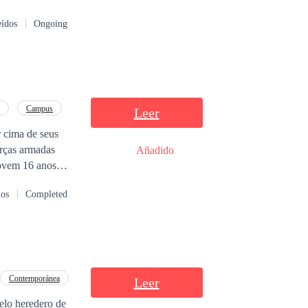
completar todo
eídos
Ongoing
Campus
Leer
r cima de seus
Añadido
jovem 16 anos
dos
Completed
Contemporánea
Leer
elo heredero de