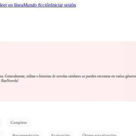
Mundo ficción
Iniciar sesión
BTQ+
YA/TEEN
Paranormal
Misterio/Thriller
Oriental
Juegos
Historia
MM
nea. Generalmente, militar o historias de novelas similares se pueden encontrar en varios género
n BueNovela!
Completo
d
Recomendación
Evaluación
Última actualización