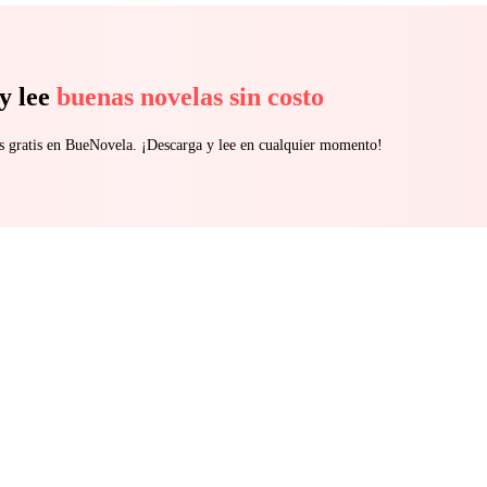
 cristal afilada en el corsé se me clavó en el dedo. Una sola gota de sa
 puro. El vestido estaba arruinado, pero la boda seguía en pie. Si no po
rtiría en la mujer del Don.
y lee
buenas novelas sin costo
s gratis en BueNovela. ¡Descarga y lee en cualquier momento!