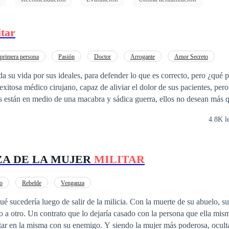
itar
primera persona
Pasión
Doctor
Arrogante
Amor Secreto
Verdad Oculta
a su vida por sus ideales, para defender lo que es correcto, pero ¿qué p
exitosa médico cirujano, capaz de aliviar el dolor de sus pacientes, per
están en medio de una macabra y sádica guerra, ellos no desean más q
es traerá miles de conflictos, que les obligarán a ir contra las reglas. ¿Q
4.8K l
 descubran que tienen mucho en común? Solo hay una forma de saberlo.
asional guerra, donde la adrenalina y el amor no faltaran. «Eres el lí
A DE LA MUJER
MILITAR
o
Rebelde
Venganza
ué sucedería luego de salir de la milicia. Con la muerte de su abuelo, 
a otro. Un contrato que lo dejaría casado con la persona que ella mis
star en la misma con su enemigo. Y siendo la mujer más poderosa, ocul