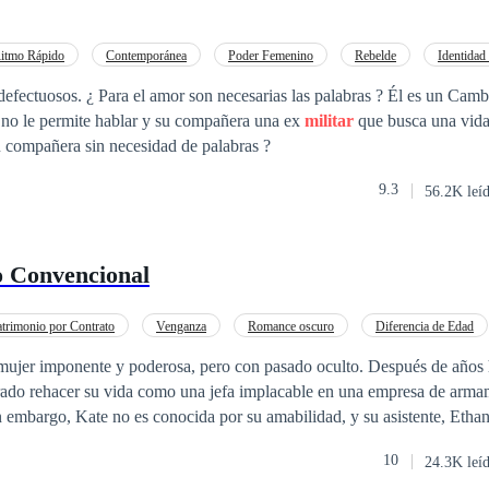
itmo Rápido
Contemporánea
Poder Femenino
Rebelde
Identidad 
alabras ? Él es un Cambia Forma con una
 no le permite hablar y su compañera una ex
militar
que busca una vida 
u compañera sin necesidad de palabras ?
9.3
56.2K leí
o Convencional
trimonio por Contrato
Venganza
Romance oscuro
Diferencia de Edad
CEO
POV en primera persona
 mujer imponente y poderosa, pero con pasado oculto. Después de años
rado rehacer su vida como una jefa implacable en una empresa de arm
 embargo, Kate no es conocida por su amabilidad, y su asistente, Etha
 implacable liderazgo. Lo que Kate no sabe es que Ethan también tiene
10
24.3K leí
 porque no se sepa. La vida de Kate da un giro inesperado cuando algu