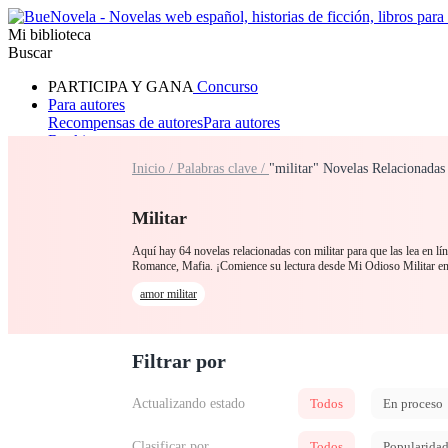
Mi biblioteca
Buscar
PARTICIPA Y GANA
Concurso
Para autores
Recompensas de autores
Para autores
Ranking
Navegar
Inicio /
Palabras clave /
"militar" Novelas Relacionadas
Novelas
Cuentos Cortos
Todos
Romance
Hombre lobo
Mafia
Sistema
Fantasía
Urbano
LG
Militar
Aquí hay 64 novelas relacionadas con militar para que las lea en lí
Romance, Mafia. ¡Comience su lectura desde Mi Odioso Militar e
amor militar
Filtrar por
Actualizando estado
Todos
En proceso
Clasificar por
Todos
Popularida