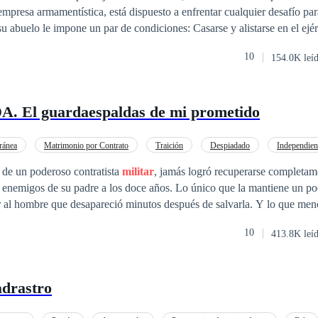
empresa armamentística, está dispuesto a enfrentar cualquier desafío par
lo lleva por un camino oscuro cuando le presentan a una mujer seductor
10
154.0K leí
ará conspirando en su contra, para apoderarse de su fortuna. Por su parte, Emma
e que se convierte en la salvadora de Justin Bellomo y en su amor
man un plan para desenmascarar a la mujer traicionera y reclamar su fort
 El guardaespaldas de mi prometido
n mundo lleno de peligros, los llevará por un camino de intriga y amb
de Justin? Todos los derechos reservados. Registrada bajo el número 230713481898
ránea
Matrimonio por Contrato
Traición
Despiadado
Independien
EO
De Odio al Amor
Poder Femenino
 de un poderoso contratista
militar
, jamás logró recuperarse completam
s enemigos de su padre a los doce años. Lo único que la mantiene un po
re que desapareció minutos después de salvarla. Y lo que menos imagina es que
estino vuelva a ponerlo frente a ella… a él, Gabriel Cross, agente Delt
10
413.8K leí
rillante, letal, la ira de Dios en pantalones de campaña. El hombre que
ue la salvó… y el guardaespaldas de su prometido.
adrastro