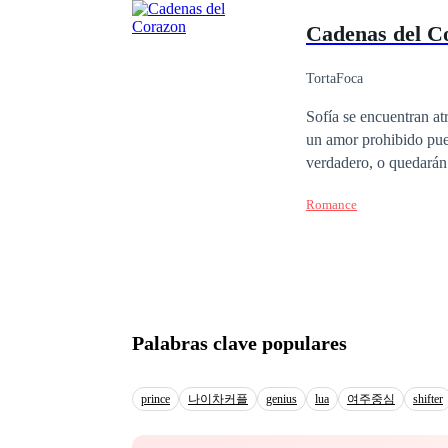
Cadenas del C
TortaFoca
Sofía se encuentran at
un amor prohibido pued
verdadero, o quedarán
Romance
Palabras clave populares
prince
나이차커플
genius
lua
여주중심
shifter