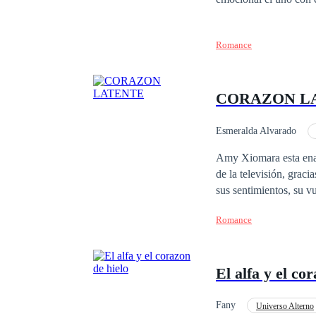
Romance
CORAZON L
Esmeralda Alvarado
Triángulo Amoroso
Amy Xiomara esta enamorada perdi
de la televisión, gracias a las malas jugadas del destino no ha podido conocerlo en persona, pero ella tiene claro
sus sentimientos, su v
padecimiento en el cor
Romance
su favor logra conocer a Alexander
pesar de estar cansado
de papi, es totalmente
El alfa y el co
Llegando a sentir amb
Alexander tambien con
comienza a frecuentarla y
Fany
Universo Alterno