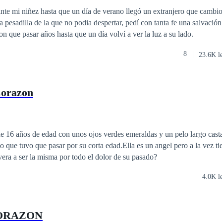
que están presentes, Linda es humilde,sencilla y trabajadora, con ella e
ición
nte mi niñez hasta que un día de verano llegó un extranjero que cambi
una
 podia despertar, pedí con tanta fe una salvación que me sacará
que llenan el corazón de Alexander de odio y deseo de venganza,pero q
on que pasar años hasta que un día volví a ver la luz a su lado.
por un mismo fin. Un corazón dividido entre dos
amores. Un corazón bondadoso dispuesto dar.... UN CORAZON LATENTE
8
23.6K l
Corazon
e 16 años de edad con unos ojos verdes emeraldas y un pelo largo cast
lo que tuvo que pasar por su corta edad.Ella es un angel pero a la vez t
era a ser la misma por todo el dolor de su pasado?
4.0K l
CORAZON