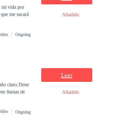
xperimenta un
o mi vida por
Añadido
ue no apagan el
eídos
Ongoing
Leer
año claro.Tiene
iene llamas de
Añadido
eídos
Ongoing