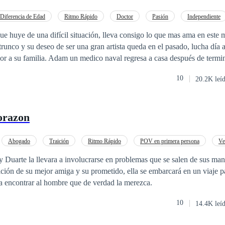
Diferencia de Edad
Ritmo Rápido
Doctor
Pasión
Independiente
De Odio al Amor
Amor de casados
e huye de una difícil situación, lleva consigo lo que mas ama en este 
 trunco y su deseo de ser una gran artista queda en el pasado, lucha día a
jor a su familia. Adam un medico naval regresa a casa después de termin
ruir un centro médico para ayudar a la gente, su abuelo decide que es ho
10
20.2K leí
para sea su futura esposa. El destino de Adam y Melody es encontrarse,
ócelo en esta historia.
orazon
Abogado
Traición
Ritmo Rápido
POV en primera persona
Ve
media
Amor de casados
Duarte la llevara a involucrarse en problemas que se salen de sus man
aición de su mejor amiga y su prometido, ella se embarcará en un viaje p
ra encontrar al hombre que de verdad la merezca.
10
14.4K leí