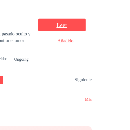
Leer
n pasado oculto y
ontrar el amor
Añadido
eídos
Ongoing
Siguiente
Más