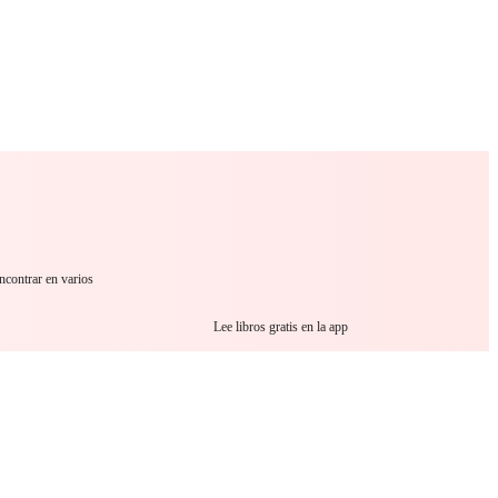
 Romance
Sci-Fi
Guerra
Otros
ncontrar en varios
Lee libros gratis en la app