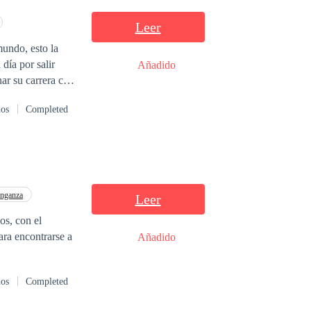
Leer
mundo, esto la
 día por salir
Añadido
ar su carrera con
ra de casarse y
dos
Completed
nganza
Leer
os, con el
ara encontrarse a
Añadido
dos
Completed