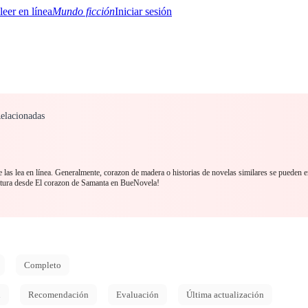
Mundo ficción
Iniciar sesión
elacionadas
BTQ+
YA/TEEN
Paranormal
Misterio/Thriller
Oriental
Juegos
Historia
MM
las lea en línea. Generalmente, corazon de madera o historias de novelas similares se pueden e
tura desde El corazon de Samanta en BueNovela!
Completo
d
Recomendación
Evaluación
Última actualización