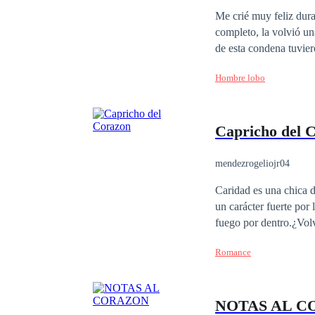
del todos claros pero 
Primer Amor
Tra
Me crié muy feliz dura
amor dulce e inocente. Una desgracia llega a sus vidas, cambiando por completo el rumbo de estas, 
completo, la volvió una pesadilla de la que no
perdida inrreparable 
de esta condena tuvier
inmenso amor que siente en su corazón. Un corazón latiendo 
Hombre lobo
Capricho del 
mendezrogeliojr04
Caridad es una chica d
un carácter fuerte por 
fuego por dentro.¿Volv
Romance
NOTAS AL 