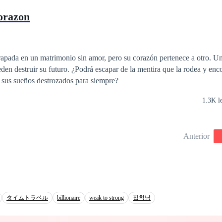
orazon
rapada en un matrimonio sin amor, pero su corazón pertenece a otro. U
en destruir su futuro. ¿Podrá escapar de la mentira que la rodea y enc
 sus sueños destrozados para siempre?
1.3K l
Anterior
タイムトラベル
billionaire
weak to strong
집착남