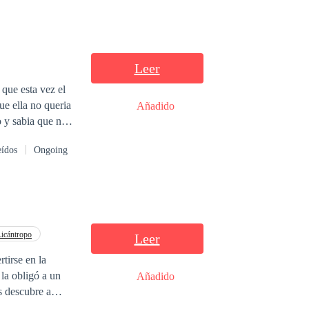
Leer
que esta vez el
ue ella no queria
Añadido
o y sabia que no
ra mas que su
eídos
Ongoing
Licántropo
Leer
la obligó a un
Añadido
se destroza en