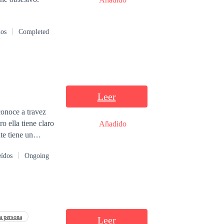
dos
Completed
Leer
Añadido
te tiene un
no decide estar a
eídos
Ongoing
e es una ñina rica
fundidad.
llos se apague.
a curiosidad y
son
a persona
Leer