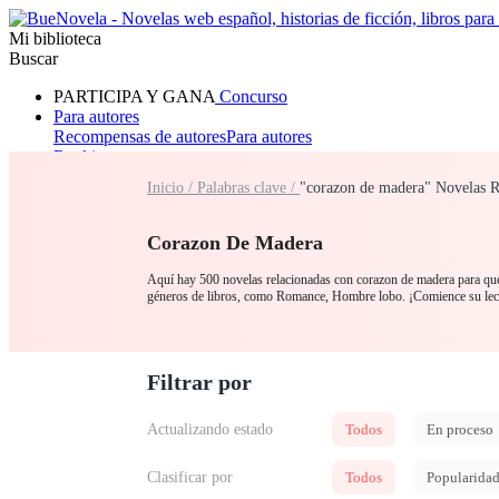
Mi biblioteca
Buscar
PARTICIPA Y GANA
Concurso
Para autores
Recompensas de autores
Para autores
Ranking
Navegar
Inicio /
Palabras clave /
"corazon de madera" Novelas R
Novelas
Cuentos Cortos
Todos
Romance
Hombre lobo
Mafia
Sistema
Fantasía
Urbano
LG
Corazon De Madera
Aquí hay 500 novelas relacionadas con corazon de madera para que 
géneros de libros, como Romance, Hombre lobo. ¡Comience su lec
Filtrar por
Actualizando estado
Todos
En proceso
Clasificar por
Todos
Popularida