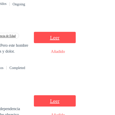
eídos
Ongoing
por muerta. Sin
la llama desde la
rosamente
complica cuando
encia de Edad
Leer
 Pero este hombre
 y dolor.
Añadido
 por completo,
dos
Completed
Leer
a dependencia
 he obsesivo.
Añadido