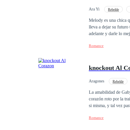
Ara Yi
Rebelde
Contemporánea
Melody es una chica qu
lleva a dejar su futuro
adelante y darle lo me
la única idea de const
Romance
busca una chica de familia acomodada 
odiarse y ¿Amarse? Con
knockout Al C
Aragones
Rebelde
Independiente
Co
La amabilidad de Gaby 
corazón roto por la tr
si misma, y tal vez pa
Romance