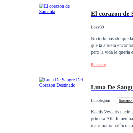
El corazon de
Loky30
No todo pasado queda a
que la abriera encontr
pero la vida le queria
amaria jamas asi pero 
Romance
primner amor.
Luna De Sangr
Bubblegum
Romance 
Diferencia de Edad
Kaelis Veylaris nació para gobernar. Como hija del Alfa de Ashf
primera Alfa femenina 
matrimonio político con el h
Valrik en los brazos de