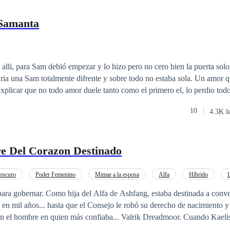
 Samanta
lli, para Sam debió empezar y lo hizo pero no cero bien la puerta solo 
aria una Sam totalmente difrente y sobre todo no estaba sola. Un amor q
 explicar que no todo amor duele tanto como el primero el, lo perdio tod
el ser torpe lo llevo a cometer errores y se enamoro aunque eso le dolie
10
4.3K l
e Del Corazon Destinado
oscuro
Poder Femenino
Mimar a la esposa
Alfa
Híbrido
Amor Prohibido
Primer Amor
ang, estaba destinada a convertirse en la
en mil años... hasta que el Consejo le robó su derecho de nacimiento y 
ombre en quien más confiaba... Valrik Dreadmoor. Cuando Kaelis descubre a
 otra mujer que lleva a su hijo, la vida perfecta que luchó por construir 